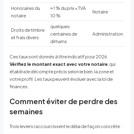
Honoraires du
≈ 1 % du prix + TVA
Notaire
notaire
10 %
quelques
Droits de timbre
centaines de
Administration
et frais divers
dirhams
Ces taux sont donnés à titre indicatif pour 2026.
Vérifiez le montant exact avec votre notaire
, qui
établira le décompte précis selon le bien, la zone et
votre profil. Les taux peuvent évoluer avec la loi de
finances.
Comment éviter de perdre des
semaines
Trois leviers raccourcissent le délai de façon concrète :