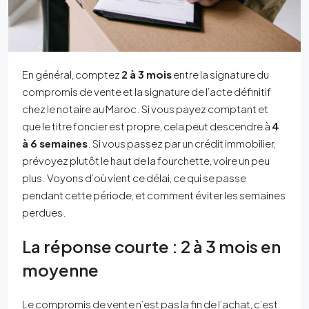
En général, comptez
2 à 3 mois
entre la signature du
compromis de vente et la signature de l’acte définitif
chez le notaire au Maroc. Si vous payez comptant et
que le titre foncier est propre, cela peut descendre à
4
à 6 semaines
. Si vous passez par un crédit immobilier,
prévoyez plutôt le haut de la fourchette, voire un peu
plus. Voyons d’où vient ce délai, ce qui se passe
pendant cette période, et comment éviter les semaines
perdues.
La réponse courte : 2 à 3 mois en
moyenne
Le compromis de vente n’est pas la fin de l’achat, c’est