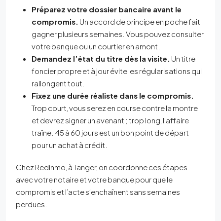
Préparez votre dossier bancaire avant le
compromis.
Un accord de principe en poche fait
gagner plusieurs semaines. Vous pouvez consulter
votre banque ou un courtier en amont.
Demandez l’état du titre dès la visite.
Un titre
foncier propre et à jour évite les régularisations qui
rallongent tout.
Fixez une durée réaliste dans le compromis.
Trop court, vous serez en course contre la montre
et devrez signer un avenant ; trop long, l’affaire
traîne. 45 à 60 jours est un bon point de départ
pour un achat à crédit.
Chez Redinmo, à Tanger, on coordonne ces étapes
avec votre notaire et votre banque pour que le
compromis et l’acte s’enchaînent sans semaines
perdues.