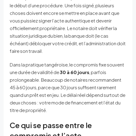
le début d’une procédure. Une fois signé, plusieurs
choses doivent encore se mettre en place avant que
vous puissiez signer l’acte authentique et devenir
officiellement propriétaire. Le notaire doit vérifier la
situation juridique du bien, la banque doit (le cas
échéant) débloquer votre crédit, et l’administration doit
faire son travail.
Dans la pratique tangéroise, le compromis fixe souvent
une durée de validité de
30 à 60 jours
, parfois
prolongeable. Beaucoup de notaires recommandent
45 à 60 jours, parce que 30 jours suffisent rarement
quand un prêt est en jeu. Le délai réel dépend surtout de
deux choses : votre mode de financement et l’état du
titre de propriété.
Ce qui se passe entre le
compromis et l’acte