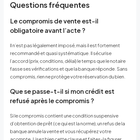
Questions fréquentes
Le compromis de vente est-il
obligatoire avant l’acte ?
Il n’est pas légalement imposé, mais il est fortement
recommandé et quasi systématique. Il sécurise
l’accord (prix, conditions, délai) le temps que le notaire
fasse ses vérifications et que la banque réponde. Sans
compromis, rien ne protège votre réservation du bien.
Que se passe-t-il si mon crédit est
refusé après le compromis ?
Si le compromis contient une condition suspensive
d’obtention de prêt (ce qui est la norme), un refus de la
banque annule la vente et vous récupérez votre
acompte. Lisez bien cette clause et faites-la figurer