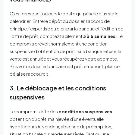
C’est presque toujours le poste qui pèse le plus sur le
calendrier. Entre le dépôt du dossier, l’accord de
principe, l’expertise du bien par la banque et l’édition de
l’offre de prêt, comptez facilement
3 à 6 semaines
. Le
compromis prévoit normalement une condition
suspensive d’obtention de prêt : si la banque refuse, la
vente est annulée et vous récupérez votre acompte.
Plus votre dossier bancaire est prêt en amont, plus ce
délai se raccourcit.
3. Le déblocage et les conditions
suspensives
Le compromis liste des
conditions suspensives
:
obtention du prêt, mainlevée d’une éventuelle
hypothèque du vendeur, absence de préemption,
situation fiscale du vendeur en règle. Tant qu’une