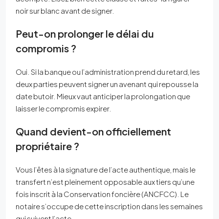
noir sur blanc avant de signer.
Peut-on prolonger le délai du
compromis ?
Oui. Si la banque ou l’administration prend du retard, les
deux parties peuvent signer un avenant qui repousse la
date butoir. Mieux vaut anticiper la prolongation que
laisser le compromis expirer.
Quand devient-on officiellement
propriétaire ?
Vous l’êtes à la signature de l’acte authentique, mais le
transfert n’est pleinement opposable aux tiers qu’une
fois inscrit à la Conservation foncière (ANCFCC). Le
notaire s’occupe de cette inscription dans les semaines
qui suivent l’acte.