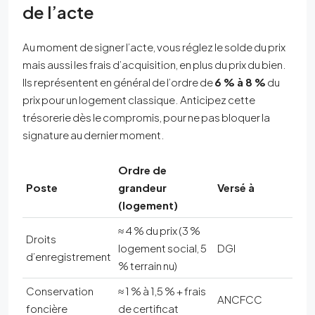
de l’acte
Au moment de signer l’acte, vous réglez le solde du prix
mais aussi les frais d’acquisition, en plus du prix du bien.
Ils représentent en général de l’ordre de
6 % à 8 %
du
prix pour un logement classique. Anticipez cette
trésorerie dès le compromis, pour ne pas bloquer la
signature au dernier moment.
Ordre de
Poste
grandeur
Versé à
(logement)
≈ 4 % du prix (3 %
Droits
logement social, 5
DGI
d’enregistrement
% terrain nu)
Conservation
≈ 1 % à 1,5 % + frais
ANCFCC
foncière
de certificat