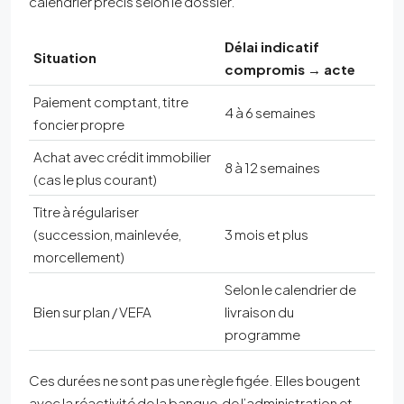
calendrier précis selon le dossier.
Délai indicatif
Situation
compromis → acte
Paiement comptant, titre
4 à 6 semaines
foncier propre
Achat avec crédit immobilier
8 à 12 semaines
(cas le plus courant)
Titre à régulariser
(succession, mainlevée,
3 mois et plus
morcellement)
Selon le calendrier de
Bien sur plan / VEFA
livraison du
programme
Ces durées ne sont pas une règle figée. Elles bougent
avec la réactivité de la banque, de l’administration et