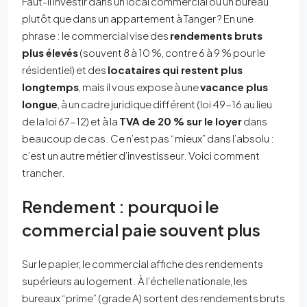
Faut-il investir dans un local commercial ou un bureau
plutôt que dans un appartement à Tanger ? En une
phrase : le commercial vise des
rendements bruts
plus élevés
(souvent 8 à 10 %, contre 6 à 9 % pour le
résidentiel) et des
locataires qui restent plus
longtemps
, mais il vous expose à une
vacance plus
longue
, à un cadre juridique différent (loi 49-16 au lieu
de la loi 67-12) et à la
TVA de 20 % sur le loyer
dans
beaucoup de cas. Ce n’est pas “mieux” dans l’absolu :
c’est un autre métier d’investisseur. Voici comment
trancher.
Rendement : pourquoi le
commercial paie souvent plus
Sur le papier, le commercial affiche des rendements
supérieurs au logement. À l’échelle nationale, les
bureaux “prime” (grade A) sortent des rendements bruts