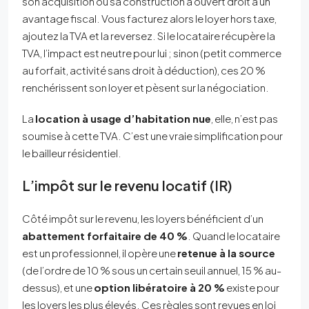
son acquisition ou sa construction a ouvert droit à un
avantage fiscal. Vous facturez alors le loyer hors taxe,
ajoutez la TVA et la reversez. Si le locataire récupère la
TVA, l’impact est neutre pour lui ; sinon (petit commerce
au forfait, activité sans droit à déduction), ces 20 %
renchérissent son loyer et pèsent sur la négociation.
La
location à usage d’habitation nue
, elle, n’est pas
soumise à cette TVA. C’est une vraie simplification pour
le bailleur résidentiel.
L’impôt sur le revenu locatif (IR)
Côté impôt sur le revenu, les loyers bénéficient d’un
abattement forfaitaire de 40 %
. Quand le locataire
est un professionnel, il opère une
retenue à la source
(de l’ordre de 10 % sous un certain seuil annuel, 15 % au-
dessus), et une
option libératoire à 20 %
existe pour
les loyers les plus élevés. Ces règles sont revues en loi