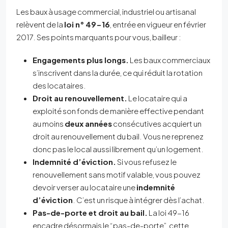
Les baux à usage commercial, industriel ou artisanal
relèvent de la
loi n° 49-16
, entrée en vigueur en février
2017. Ses points marquants pour vous, bailleur :
Engagements plus longs.
Les baux commerciaux
s’inscrivent dans la durée, ce qui réduit la rotation
des locataires.
Droit au renouvellement.
Le locataire qui a
exploité son fonds de manière effective pendant
au moins
deux années
consécutives acquiert un
droit au renouvellement du bail. Vous ne reprenez
donc pas le local aussi librement qu’un logement.
Indemnité d’éviction.
Si vous refusez le
renouvellement sans motif valable, vous pouvez
devoir verser au locataire une
indemnité
d’éviction
. C’est un risque à intégrer dès l’achat.
Pas-de-porte et droit au bail.
La loi 49-16
encadre désormais le “pas-de-porte”, cette