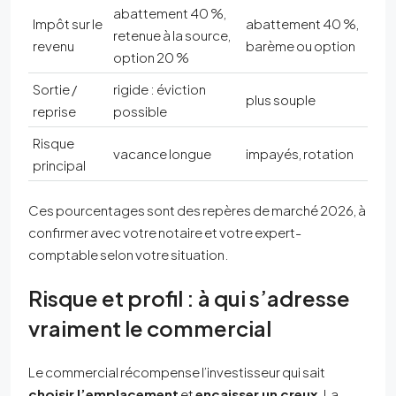
abattement 40 %,
Impôt sur le
abattement 40 %,
retenue à la source,
revenu
barème ou option
option 20 %
Sortie /
rigide : éviction
plus souple
reprise
possible
Risque
vacance longue
impayés, rotation
principal
Ces pourcentages sont des repères de marché 2026, à
confirmer avec votre notaire et votre expert-
comptable selon votre situation.
Risque et profil : à qui s’adresse
vraiment le commercial
Le commercial récompense l’investisseur qui sait
choisir l’emplacement
et
encaisser un creux
. La