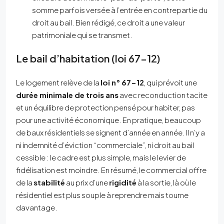
somme parfois versée à l’entrée en contrepartie du
droit au bail. Bien rédigé, ce droit a une valeur
patrimoniale qui se transmet.
Le bail d’habitation (loi 67-12)
Le logement relève de la
loi n° 67-12
, qui prévoit une
durée minimale de trois ans
avec reconduction tacite
et un équilibre de protection pensé pour habiter, pas
pour une activité économique. En pratique, beaucoup
de baux résidentiels se signent d’année en année. Il n’y a
ni indemnité d’éviction “commerciale”, ni droit au bail
cessible : le cadre est plus simple, mais le levier de
fidélisation est moindre. En résumé, le commercial offre
de la
stabilité
au prix d’une
rigidité
à la sortie, là où le
résidentiel est plus souple à reprendre mais tourne
davantage.