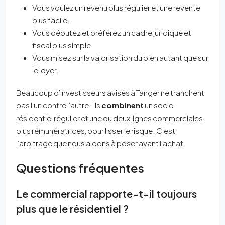
Vous voulez un revenu plus régulier et une revente
plus facile.
Vous débutez et préférez un cadre juridique et
fiscal plus simple.
Vous misez sur la valorisation du bien autant que sur
le loyer.
Beaucoup d’investisseurs avisés à Tanger ne tranchent
pas l’un contre l’autre : ils
combinent
un socle
résidentiel régulier et une ou deux lignes commerciales
plus rémunératrices, pour lisser le risque. C’est
l’arbitrage que nous aidons à poser avant l’achat.
Questions fréquentes
Le commercial rapporte-t-il toujours
plus que le résidentiel ?