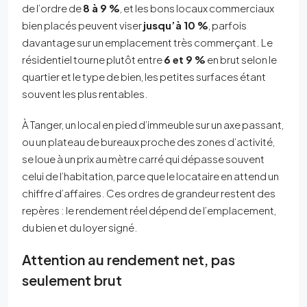
de l’ordre de
8 à 9 %
, et les bons locaux commerciaux
bien placés peuvent viser
jusqu’à 10 %
, parfois
davantage sur un emplacement très commerçant. Le
résidentiel tourne plutôt entre
6 et 9 %
en brut selon le
quartier et le type de bien, les petites surfaces étant
souvent les plus rentables.
À Tanger, un local en pied d’immeuble sur un axe passant,
ou un plateau de bureaux proche des zones d’activité,
se loue à un prix au mètre carré qui dépasse souvent
celui de l’habitation, parce que le locataire en attend un
chiffre d’affaires. Ces ordres de grandeur restent des
repères : le rendement réel dépend de l’emplacement,
du bien et du loyer signé.
Attention au rendement net, pas
seulement brut