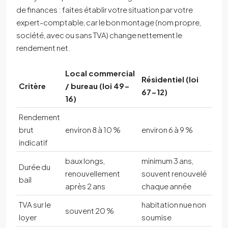
de finances : faites établir votre situation par votre
expert-comptable, car le bon montage (nom propre,
société, avec ou sans TVA) change nettement le
rendement net.
Local commercial
Résidentiel (loi
Critère
/ bureau (loi 49-
67-12)
16)
Rendement
brut
environ 8 à 10 %
environ 6 à 9 %
indicatif
baux longs,
minimum 3 ans,
Durée du
renouvellement
souvent renouvelé
bail
après 2 ans
chaque année
TVA sur le
habitation nue non
souvent 20 %
loyer
soumise