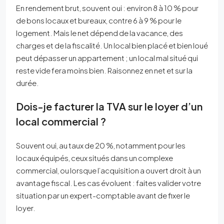
En rendement brut, souvent oui : environ 8 à 10 % pour
de bons locaux et bureaux, contre 6 à 9 % pour le
logement. Mais le net dépend de la vacance, des
charges et de la fiscalité. Un local bien placé et bien loué
peut dépasser un appartement ; un local mal situé qui
reste vide fera moins bien. Raisonnez en net et sur la
durée.
Dois-je facturer la TVA sur le loyer d’un
local commercial ?
Souvent oui, au taux de 20 %, notamment pour les
locaux équipés, ceux situés dans un complexe
commercial, ou lorsque l’acquisition a ouvert droit à un
avantage fiscal. Les cas évoluent : faites valider votre
situation par un expert-comptable avant de fixer le
loyer.