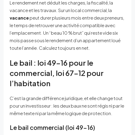
Le rendement net déduit les charges, la fiscalité, la
vacance et les travaux. Sur un local commercial, la
vacance
peut durer plusieurs mois entre deux preneurs,
le temps de retrouver une activité compatible avec
l’emplacement. Un “beau 10 % brut” qui reste vide six
mois passe sous le rendement d’un appartement loué
toute l’année. Calculez toujours en net.
Le bail : loi 49-16 pour le
commercial, loi 67-12 pour
l’habitation
C’est la grande différence juridique, et elle change tout
pour un investisseur : les deux baux ne sont régis ni par le
même texte ni par la même logique de protection.
Le bail commercial (loi 49-16)