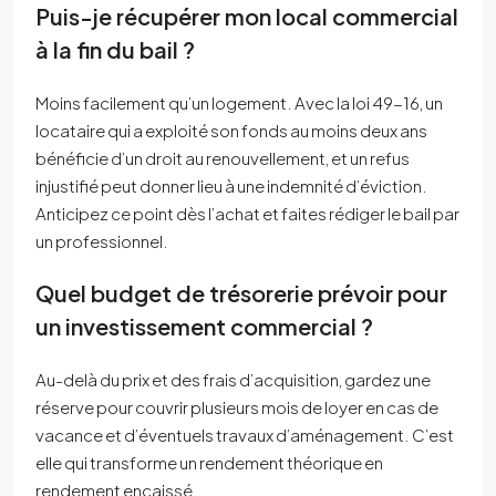
Puis-je récupérer mon local commercial
à la fin du bail ?
Moins facilement qu’un logement. Avec la loi 49-16, un
locataire qui a exploité son fonds au moins deux ans
bénéficie d’un droit au renouvellement, et un refus
injustifié peut donner lieu à une indemnité d’éviction.
Anticipez ce point dès l’achat et faites rédiger le bail par
un professionnel.
Quel budget de trésorerie prévoir pour
un investissement commercial ?
Au-delà du prix et des frais d’acquisition, gardez une
réserve pour couvrir plusieurs mois de loyer en cas de
vacance et d’éventuels travaux d’aménagement. C’est
elle qui transforme un rendement théorique en
rendement encaissé.