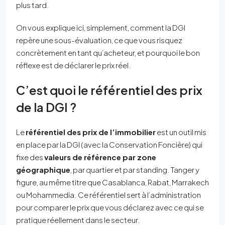
plus tard.
On vous explique ici, simplement, comment la DGI
repère une sous-évaluation, ce que vous risquez
concrètement en tant qu’acheteur, et pourquoi le bon
réflexe est de déclarer le prix réel.
C’est quoi le référentiel des prix
de la DGI ?
Le
référentiel des prix de l’immobilier
est un outil mis
en place par la DGI (avec la Conservation Foncière) qui
fixe des
valeurs de référence par zone
géographique
, par quartier et par standing. Tanger y
figure, au même titre que Casablanca, Rabat, Marrakech
ou Mohammedia. Ce référentiel sert à l’administration
pour comparer le prix que vous déclarez avec ce qui se
pratique réellement dans le secteur.