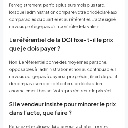
l’enregistrement, parfois plusieurs mois plus tard,
lorsque l’administration compare votre prix déclaré aux
comparables du quartier et au référentiel. L’acte signé
ne vous protège pas d’un contrôle de la valeur.
Le référentiel de la DGI fixe-t-il le prix
que je dois payer ?
Non. Le référentiel donne des moyennes par zone,
opposables à l’administration et non au contribuable. Il
ne vous oblige pas à payer un prix précis ; il sert de point
de comparaison pour détecter une déclaration
anormalement basse. Votre prix réel reste le prix réel.
Si le vendeur insiste pour minorer le prix
dans l’acte, que faire ?
Refusez et expliquez-lui que vous, acheteur, portez