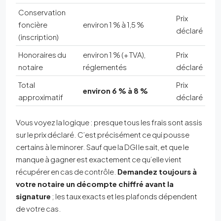
Conservation
Prix
foncière
environ 1 % à 1,5 %
déclaré
(inscription)
Honoraires du
environ 1 % (+ TVA),
Prix
notaire
réglementés
déclaré
Total
Prix
environ 6 % à 8 %
approximatif
déclaré
Vous voyez la logique : presque tous les frais sont assis
sur le prix déclaré. C’est précisément ce qui pousse
certains à le minorer. Sauf que la DGI le sait, et que le
manque à gagner est exactement ce qu’elle vient
récupérer en cas de contrôle.
Demandez toujours à
votre notaire un décompte chiffré avant la
signature
; les taux exacts et les plafonds dépendent
de votre cas.