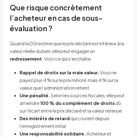
Que risque concrètement
l’acheteur en cas de sous-
évaluation ?
Quand la DGI estime que le prix déclaré est inférieur à la
valeur réelle du bien, elle peut engager un
redressement
. Voici ce qui s’enchaîne :
Rappel de droits sur la vraie valeur.
Vous ne
payez plus 4 % sur le prix minoré, mais 4 % sur la
valeur que l’administration retient.
Une pénalité.
Selon les sources fiscales, elle peut
atteindre
100 % du complément de droits
dû
sur l’écart entre le prix déclaré et la valeur retenue.
Des intérêts de retard
qui courent depuis
l’enregistrement initial.
Une responsabilité solidaire.
Acheteur et