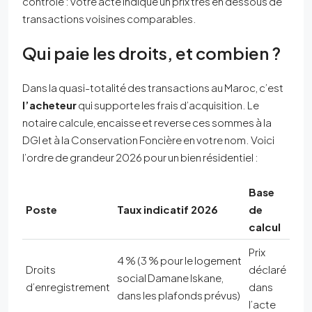
contrôle : votre acte indique un prix très en dessous de
transactions voisines comparables.
Qui paie les droits, et combien ?
Dans la quasi-totalité des transactions au Maroc, c’est
l’acheteur
qui supporte les frais d’acquisition. Le
notaire calcule, encaisse et reverse ces sommes à la
DGI et à la Conservation Foncière en votre nom. Voici
l’ordre de grandeur 2026 pour un bien résidentiel :
Base
Poste
Taux indicatif 2026
de
calcul
Prix
4 % (3 % pour le logement
Droits
déclaré
social Damane Iskane,
d’enregistrement
dans
dans les plafonds prévus)
l’acte