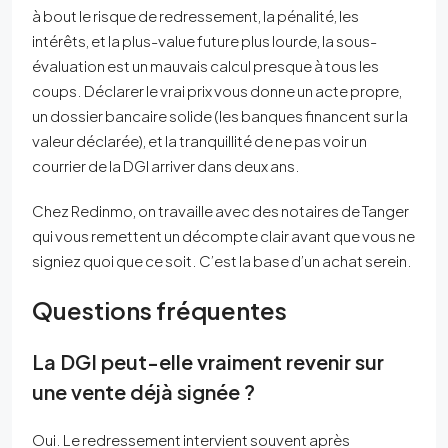
à bout le risque de redressement, la pénalité, les
intérêts, et la plus-value future plus lourde, la sous-
évaluation est un mauvais calcul presque à tous les
coups. Déclarer le vrai prix vous donne un acte propre,
un dossier bancaire solide (les banques financent sur la
valeur déclarée), et la tranquillité de ne pas voir un
courrier de la DGI arriver dans deux ans.
Chez Redinmo, on travaille avec des notaires de Tanger
qui vous remettent un décompte clair avant que vous ne
signiez quoi que ce soit. C’est la base d’un achat serein.
Questions fréquentes
La DGI peut-elle vraiment revenir sur
une vente déjà signée ?
Oui. Le redressement intervient souvent après