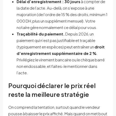
Délai d’enregistrement : 30 jours
à compter de
la date de l’acte. Au-delà, on s’expose à une
majoration (de l’ordre de 15 % des droits, minimum 1
000 DH, plus un supplément mensuel). Votre
notaire gère normalement ce délai pour vous.
Traçabilité du paiement.
Depuis 2026, un
paiement qui n’est pas justifiable et traçable
(typiquement en espèces) peut entraîner un
droit
d’enregistrement supplémentaire de 2 %
.
Privilégiez le virement bancaire ou le chèque barré
non endossable, et faites-le mentionner dans
l’acte.
Pourquoi déclarer le prix réel
reste la meilleure stratégie
On comprend la tentation, surtout quand le vendeur
pousse à baisser le prix affiché. Mais quand on met bout