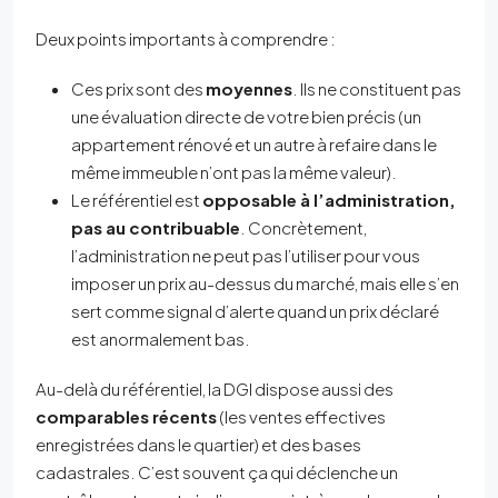
Deux points importants à comprendre :
Ces prix sont des
moyennes
. Ils ne constituent pas
une évaluation directe de votre bien précis (un
appartement rénové et un autre à refaire dans le
même immeuble n’ont pas la même valeur).
Le référentiel est
opposable à l’administration,
pas au contribuable
. Concrètement,
l’administration ne peut pas l’utiliser pour vous
imposer un prix au-dessus du marché, mais elle s’en
sert comme signal d’alerte quand un prix déclaré
est anormalement bas.
Au-delà du référentiel, la DGI dispose aussi des
comparables récents
(les ventes effectives
enregistrées dans le quartier) et des bases
cadastrales. C’est souvent ça qui déclenche un