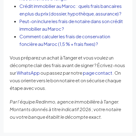
Crédit immobilier au Maroc : quels frais bancaires
en plus du prix (dossier, hypothèque, assurance) ?
Peut-on inclure les frais de notaire dans son crédit
immobilier au Maroc ?
Comment calculer les frais de conservation
foncière au Maroc (1,5 % + frais fixes) ?
Vous préparez un achat à Tanger et vous voulez un
décompte clair des frais avant de signer ? Écrivez-nous
sur
WhatsApp
ou passez par notre
page contact
. On
vous oriente vers le bon notaire et on sécurise chaque
étape avec vous.
Par l’équipe Redinmo, agence immobilière à Tanger.
Montants donnés à titre indicatif 2026 ; votre notaire
ou votre banque établit le décompte exact.