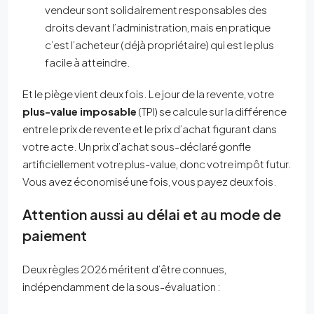
vendeur sont solidairement responsables des
droits devant l’administration, mais en pratique
c’est l’acheteur (déjà propriétaire) qui est le plus
facile à atteindre.
Et le piège vient deux fois. Le jour de la revente, votre
plus-value imposable
(TPI) se calcule sur la différence
entre le prix de revente et le prix d’achat figurant dans
votre acte. Un prix d’achat sous-déclaré gonfle
artificiellement votre plus-value, donc votre impôt futur.
Vous avez économisé une fois, vous payez deux fois.
Attention aussi au délai et au mode de
paiement
Deux règles 2026 méritent d’être connues,
indépendamment de la sous-évaluation :