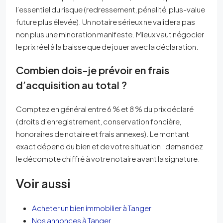
l’essentiel du risque (redressement, pénalité, plus-value
future plus élevée). Un notaire sérieux ne validera pas
non plus une minoration manifeste. Mieux vaut négocier
le prix réel à la baisse que de jouer avec la déclaration.
Combien dois-je prévoir en frais
d’acquisition au total ?
Comptez en général entre 6 % et 8 % du prix déclaré
(droits d’enregistrement, conservation foncière,
honoraires de notaire et frais annexes). Le montant
exact dépend du bien et de votre situation : demandez
le décompte chiffré à votre notaire avant la signature.
Voir aussi
Acheter un bien immobilier à Tanger
Nos annonces à Tanger