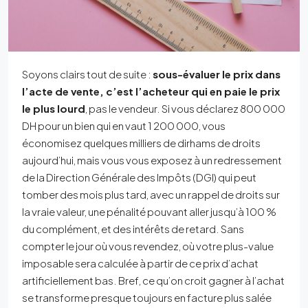
Soyons clairs tout de suite :
sous-évaluer le prix dans
l’acte de vente, c’est l’acheteur qui en paie le prix
le plus lourd
, pas le vendeur. Si vous déclarez 800 000
DH pour un bien qui en vaut 1 200 000, vous
économisez quelques milliers de dirhams de droits
aujourd’hui, mais vous vous exposez à un redressement
de la Direction Générale des Impôts (DGI) qui peut
tomber des mois plus tard, avec un rappel de droits sur
la vraie valeur, une pénalité pouvant aller jusqu’à 100 %
du complément, et des intérêts de retard. Sans
compter le jour où vous revendez, où votre plus-value
imposable sera calculée à partir de ce prix d’achat
artificiellement bas. Bref, ce qu’on croit gagner à l’achat
se transforme presque toujours en facture plus salée