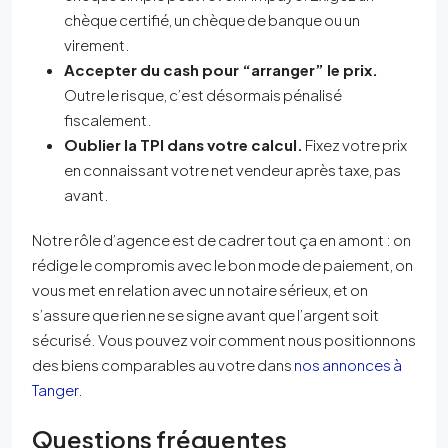
chèque certifié, un chèque de banque ou un
virement.
Accepter du cash pour “arranger” le prix.
Outre le risque, c’est désormais pénalisé
fiscalement.
Oublier la TPI dans votre calcul.
Fixez votre prix
en connaissant votre net vendeur après taxe, pas
avant.
Notre rôle d’agence est de cadrer tout ça en amont : on
rédige le compromis avec le bon mode de paiement, on
vous met en relation avec un notaire sérieux, et on
s’assure que rien ne se signe avant que l’argent soit
sécurisé. Vous pouvez voir comment nous positionnons
des biens comparables au votre dans
nos annonces à
Tanger
.
Questions fréquentes