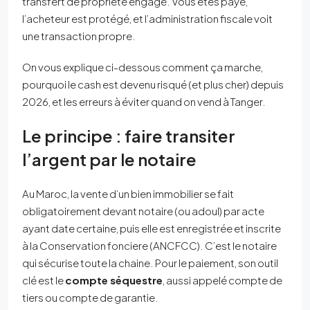
transfert de propriété engagé. Vous êtes payé,
l’acheteur est protégé, et l’administration fiscale voit
une transaction propre.
On vous explique ci-dessous comment ça marche,
pourquoi le cash est devenu risqué (et plus cher) depuis
2026, et les erreurs à éviter quand on vend à Tanger.
Le principe : faire transiter
l’argent par le notaire
Au Maroc, la vente d’un bien immobilier se fait
obligatoirement devant notaire (ou adoul) par acte
ayant date certaine, puis elle est enregistrée et inscrite
à la Conservation fonciere (ANCFCC). C’est le notaire
qui sécurise toute la chaine. Pour le paiement, son outil
clé est le
compte séquestre
, aussi appelé compte de
tiers ou compte de garantie.