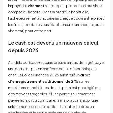
impayé. Le
virement
reste le plus propre, surtout via le
compte du notaire. Dans la pratique habituelle,
l’acheteur remet au notaire un chèque couvrant le prix et
les frais ; le notaire vous établit ensuite un chèque (ou un
virement) pour votre part.
Le cash est devenu un mauvais calcul
depuis 2026
Au-delà du risque (aucune preuve en cas de litige), payer
une partie du prix en espèces coute désormais plus
cher. La Loi de Finances 2026 a institué un
droit
d’enregistrement additionnel de 2 %
sur les
mutations immobilières dont le prix n’est pas réglé par
des moyens traçables. Si une partie seulement est
payée hors circuit bancaire, la majoration s’applique
uniquement sur cette portion. La date d’entrée en
application et le seuil précis ont fait l’objet de