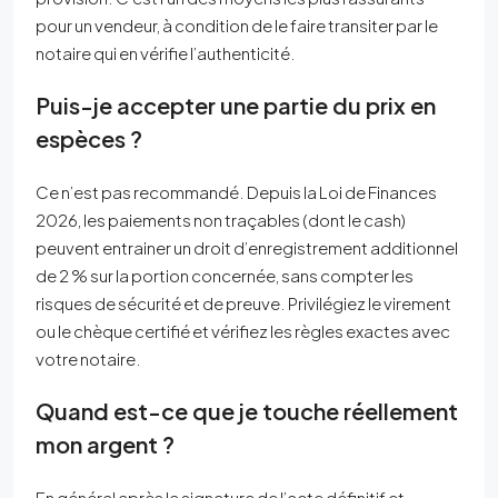
pour un vendeur, à condition de le faire transiter par le
notaire qui en vérifie l’authenticité.
Puis-je accepter une partie du prix en
espèces ?
Ce n’est pas recommandé. Depuis la Loi de Finances
2026, les paiements non traçables (dont le cash)
peuvent entrainer un droit d’enregistrement additionnel
de 2 % sur la portion concernée, sans compter les
risques de sécurité et de preuve. Privilégiez le virement
ou le chèque certifié et vérifiez les règles exactes avec
votre notaire.
Quand est-ce que je touche réellement
mon argent ?
En général après la signature de l’acte définitif et