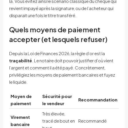
là. Vous évitez ainsi le scénario classique du chèque qui
revient impayé après la signature, ou de l’acheteur qui
disparait une fois le titre transféré.
Quels moyens de paiement
accepter (et lesquels refuser)
Depuis la Loi de Finances 2026, la règle d’or est la
traçabilité
. Le notaire doit pouvoir justifier d’où vient
l’argent et comment il a été payé. Concrètement,
privilégiez les moyens de paiement bancaires et fuyez
le liquide.
Moyen de
Sécurité pour
Recommandation
paiement
le vendeur
Très élevée,
Virement
tracé de bout en
Recommandé
bancaire
bout