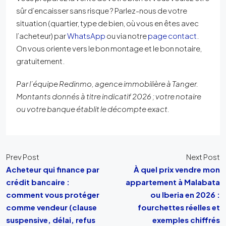
sûr d’encaisser sans risque ? Parlez-nous de votre
situation (quartier, type de bien, où vous en êtes avec
l’acheteur) par
WhatsApp
ou via notre
page contact
.
On vous oriente vers le bon montage et le bon notaire,
gratuitement.
Par l’équipe Redinmo, agence immobilière à Tanger.
Montants donnés à titre indicatif 2026 ; votre notaire
ou votre banque établit le décompte exact.
Prev Post
Next Post
Acheteur qui finance par
À quel prix vendre mon
crédit bancaire :
appartement à Malabata
comment vous protéger
ou Iberia en 2026 :
comme vendeur (clause
fourchettes réelles et
suspensive, délai, refus
exemples chiffrés