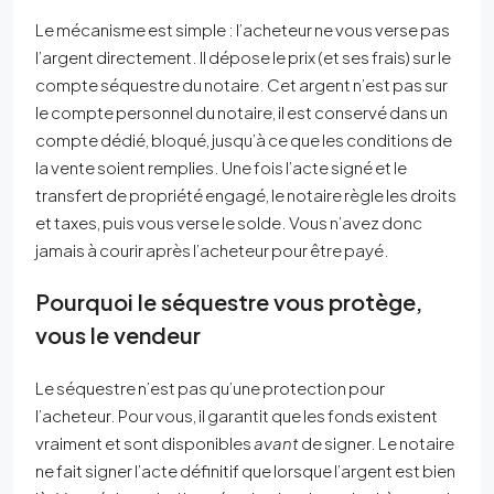
Le mécanisme est simple : l’acheteur ne vous verse pas
l’argent directement. Il dépose le prix (et ses frais) sur le
compte séquestre du notaire. Cet argent n’est pas sur
le compte personnel du notaire, il est conservé dans un
compte dédié, bloqué, jusqu’à ce que les conditions de
la vente soient remplies. Une fois l’acte signé et le
transfert de propriété engagé, le notaire règle les droits
et taxes, puis vous verse le solde. Vous n’avez donc
jamais à courir après l’acheteur pour être payé.
Pourquoi le séquestre vous protège,
vous le vendeur
Le séquestre n’est pas qu’une protection pour
l’acheteur. Pour vous, il garantit que les fonds existent
vraiment et sont disponibles
avant
de signer. Le notaire
ne fait signer l’acte définitif que lorsque l’argent est bien