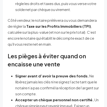
règle les droits et taxes dus, puis vous verse votre
solde net par chèque ou virement.
Côté vendeur, le notaire prélèvera ou vous demandera
de régler la
Taxe sur les Profits Immobiliers (TPI)
,
calculée sur la plus-value (et non sur le prix total). C’est
encore le notaire qui établit le décompte exact de ce
qu’il vous reste net en main.
Les pièges à éviter quand on
encaisse une vente
Signer avant d’avoir la preuve des fonds.
Ne
libérez jamais les clés ni ne signez l’acte tant que le
notaire n’a pas confirmé la réception de l’argent sur
son compte.
Accepter un chèque personnel non certifié.
Un
chèque simple peut revenir impayé. Exigez un