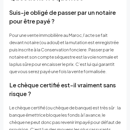
Suis-je obligé de passer par un notaire
pour être payé ?
Pour une vente immobilière au Maroc, l’acte se fait
devant notaire (ou adoul) et la mutation est enregistrée
puis inscrite à la Conservation fonciere. Passer par le
notaire et son compte séquestre est la voie normale et
la plus sûre pour encaisser le prix. C’est lui qui garantit
que vous serez payé une fois la vente formalisée.
Le chèque certifié est-il vraiment sans
risque ?
Le chèque certifié (ou chèque de banque) est très sûr : la
banque émettrice bloque les fonds à l’avance, le
chèque ne peut donc pas revenir impayé pour défaut de
provision. C’est l’un des moyens les plus rassurants