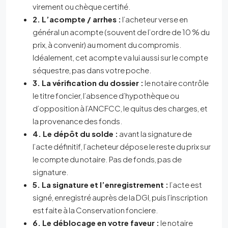
virement ou chèque certifié.
2. L’acompte / arrhes :
l’acheteur verse en
général un acompte (souvent de l’ordre de 10 % du
prix, à convenir) au moment du compromis.
Idéalement, cet acompte va lui aussi sur le compte
séquestre, pas dans votre poche.
3. La vérification du dossier :
le notaire contrôle
le titre foncier, l’absence d’hypothèque ou
d’opposition à l’ANCFCC, le quitus des charges, et
la provenance des fonds.
4. Le dépôt du solde :
avant la signature de
l’acte définitif, l’acheteur dépose le reste du prix sur
le compte du notaire. Pas de fonds, pas de
signature.
5. La signature et l’enregistrement :
l’acte est
signé, enregistré auprès de la DGI, puis l’inscription
est faite à la Conservation fonciere.
6. Le déblocage en votre faveur :
le notaire