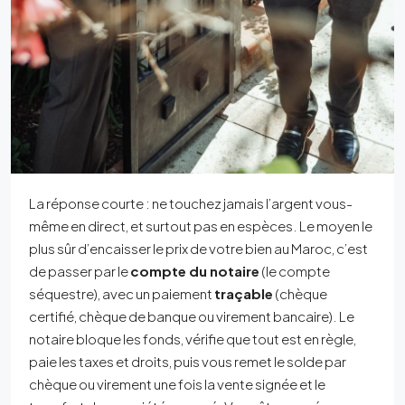
La réponse courte : ne touchez jamais l’argent vous-
même en direct, et surtout pas en espèces. Le moyen le
plus sûr d’encaisser le prix de votre bien au Maroc, c’est
de passer par le
compte du notaire
(le compte
séquestre), avec un paiement
traçable
(chèque
certifié, chèque de banque ou virement bancaire). Le
notaire bloque les fonds, vérifie que tout est en règle,
paie les taxes et droits, puis vous remet le solde par
chèque ou virement une fois la vente signée et le