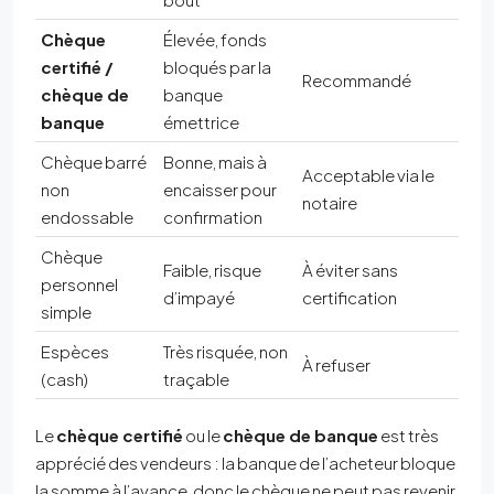
Chèque
Élevée, fonds
certifié /
bloqués par la
Recommandé
chèque de
banque
banque
émettrice
Chèque barré
Bonne, mais à
Acceptable via le
non
encaisser pour
notaire
endossable
confirmation
Chèque
Faible, risque
À éviter sans
personnel
d’impayé
certification
simple
Espèces
Très risquée, non
À refuser
(cash)
traçable
Le
chèque certifié
ou le
chèque de banque
est très
apprécié des vendeurs : la banque de l’acheteur bloque
la somme à l’avance, donc le chèque ne peut pas revenir