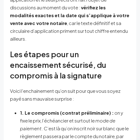
discussions au moment du vote :
vérifiez les
modalités exactes et la date qui s’applique à votre
vente avec votre notaire
, car le texte définitif et sa
circulaire d’application priment sur tout chiffre entendu
ailleurs.
Les étapes pour un
encaissement sécurisé, du
compromis à la signature
Voici l’enchainement qu’on suit pour que vous soyez
payé sans mauvaise surprise :
1. Le compromis (contrat préliminaire) :
on y
fixe le prix, l’échéancier et surtout le
mode de
paiement
. C’est là qu’on inscrit noir sur blanc que le
règlement passera par le compte du notaire, par