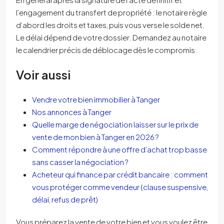
l’engagement du transfert de propriété : le notaire règle
d’abord les droits et taxes, puis vous verse le solde net.
Le délai dépend de votre dossier. Demandez au notaire
le calendrier précis de déblocage dès le compromis.
Voir aussi
Vendre votre bien immobilier à Tanger
Nos annonces à Tanger
Quelle marge de négociation laisser sur le prix de
vente de mon bien à Tanger en 2026 ?
Comment répondre à une offre d’achat trop basse
sans casser la négociation ?
Acheteur qui finance par crédit bancaire : comment
vous protéger comme vendeur (clause suspensive,
délai, refus de prêt)
Vous préparez la vente de votre bien et vous voulez être