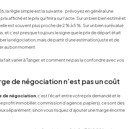
, la règle simple est la suivante : prévoyez en général une
rix affiché et le prix qui finira sur l’acte. Sur un bien bien estimé et
lle est souvent plus proche de 2 % à 5 %. Sur un bien surévalué
us, et c’est presque toujours le signe que le prix de départ était
ber la négociation, mais de partir d’une estimation juste et de
her au bon moment.
 fait varier à Tanger, et comment ne pas la confondre avec vos
rge de négociation n’est pas un coût
 de négociation
, c’est l’écart entre votre prix demandé et le
 le profit immobilier, commission d’agence, papiers), ce sont des
s deux séparément, sinon vous risquez d’ajouter une marge énorme