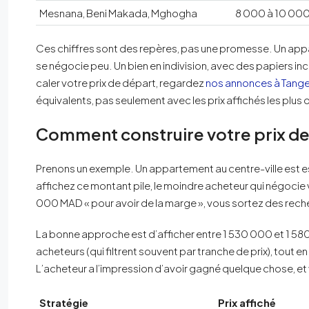
Mesnana, Beni Makada, Mghogha
8 000 à 10 00
Ces chiffres sont des repères, pas une promesse. Un appar
se négocie peu. Un bien en indivision, avec des papiers i
caler votre prix de départ, regardez
nos annonces à Tange
équivalents, pas seulement avec les prix affichés les plus 
Comment construire votre prix de
Prenons un exemple. Un appartement au centre-ville est e
affichez ce montant pile, le moindre acheteur qui négocie
000 MAD « pour avoir de la marge », vous sortez des reche
La bonne approche est d’afficher entre 1 530 000 et 1 58
acheteurs (qui filtrent souvent par tranche de prix), tout 
L’acheteur a l’impression d’avoir gagné quelque chose, et v
Stratégie
Prix affiché