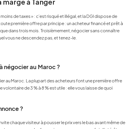
la marge à Tanger
oins de taxes » : c’est risqué et illégal, et la DGI dispose de
ute première offre par principe : un acheteur financé et prêt à
tique dans trois mois. Troisièmement, négocier sans connaître
quel vous ne descendez pas, et tenez-le.
 à négocier au Maroc ?
ilier au Maroc. La plupart des acheteurs font une première offre
 volontaire de 3 % à 8 % est utile : elle vous laisse de quoi
annonce ?
nvite chaque visiteur à pousser le prix vers le bas avant même de