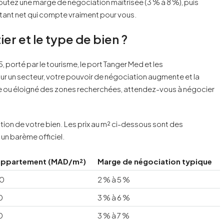
joutez une marge de négociation maîtrisée (3 % à 8 %), puis
ontant net qui compte vraiment pour vous.
ier et le type de bien ?
porté par le tourisme, le port Tanger Med et les
r un secteur, votre pouvoir de négociation augmente et la
que ou éloigné des zones recherchées, attendez-vous à négocier
mation de votre bien. Les prix au m² ci-dessous sont des
un barème officiel.
f appartement (MAD/m²)
Marge de négociation typique
00
2 % à 5 %
0
3 % à 6 %
0
3 % à 7 %