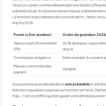
l’avez occupée comme telle pendant une durée suffisante
administrative). Il n’existe en revanche pas d’abattement 
Le montant exact dépend de votre situation : faites-le tou
Impôts (DGI).
Poste (côté vendeur)
Ordre de grandeur 2026
Taxe sur le profit immobilier
20 % de la plus-value nett
(TPI)
du prix
Commission d’agence
Selon mandat, à convenir à
Mise en conformité des
Variable
papiers
Vous pouvez aussi demander un
avis préalable
à l’admini
évite les mauvaises surprises au moment de l’acte. Demand
frais : c’est ce chiffre qui doit guider votre limite basse e