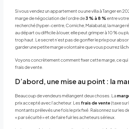
Si vous vendez un appartement ou une villa à Tanger en 2026
marge de négociation de l’ordre de
3 % à 8 %
entre votre p
recherché (hyper-centre, Corniche, Malabata), la marge rée
au départ ou difficile à louer, elle peut grimper à 10 % ou pl
trop haut. Le secret n’est pas de gonfler le prix pour absor
garder une petite marge volontaire que vous pourrez lâc
Voyons concrètement comment fixer cette marge, ce qui la
frais de vente.
D’abord, une mise au point : la ma
Beaucoup de vendeurs mélangent deux choses. La
marge
prix accepté avec l’acheteur. Les
frais de vente
(taxe sur
montants prélevés une fois le prix fixé. Raisonnez sur le
« par sécurité » et de faire fuir les acheteurs sérieux.