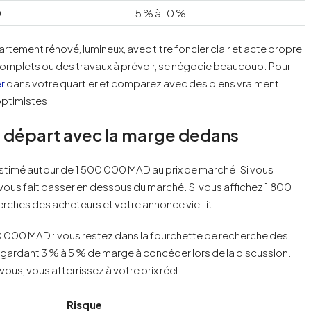
0
5 % à 10 %
tement rénové, lumineux, avec titre foncier clair et acte propre
ncomplets ou des travaux à prévoir, se négocie beaucoup. Pour
r
dans votre quartier et comparez avec des biens vraiment
optimistes.
 départ avec la marge dedans
stimé autour de 1 500 000 MAD au prix de marché. Si vous
 vous fait passer en dessous du marché. Si vous affichez 1 800
rches des acheteurs et votre annonce vieillit.
0 000 MAD : vous restez dans la fourchette de recherche des
en gardant 3 % à 5 % de marge à concéder lors de la discussion.
ous, vous atterrissez à votre prix réel.
Risque