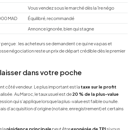
Vous vendez sous le marché dès la 1re négo
 000 MAD
Équilibré, recommandé
Annonce ignorée, bien qui stagne
r perçue : les acheteurs se demandent ce qui ne va pas et
osse négociation reste un prix de départ crédible dès le premier
 laisser dans votre poche
uent côté vendeur. Le plus important est la
taxe sur le profit
éalisée. Au Maroc, le taux usuel est de
20 % de la plus-value
ession qui s’applique lorsque la plus-value est faible ou nulle.
s d’acquisition d’origine (notaire, enregistrement) et certains
e la
résidence principale
peut être
exonérée de TPI
si vous