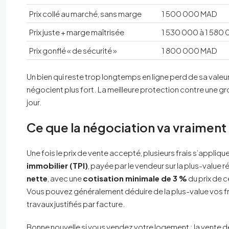
Prix collé au marché, sans marge
1 500 000 MAD
Prix juste + marge maîtrisée
1 530 000 à 1 580
Prix gonflé « de sécurité »
1 800 000 MAD
Un bien qui reste trop longtemps en ligne perd de sa valeu
négocient plus fort. La meilleure protection contre une gr
jour.
Ce que la négociation va vraiment
Une fois le prix de vente accepté, plusieurs frais s’appliq
immobilier (TPI)
, payée par le vendeur sur la plus-value r
nette
, avec une
cotisation minimale de 3 %
du prix de c
Vous pouvez généralement déduire de la plus-value vos frai
travaux justifiés par facture.
Bonne nouvelle si vous vendez votre logement : la vente d