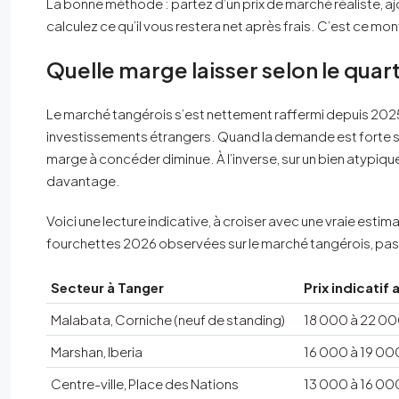
La bonne méthode : partez d’un prix de marché réaliste, a
calculez ce qu’il vous restera net après frais. C’est ce m
Quelle marge laisser selon le quart
Le marché tangérois s’est nettement raffermi depuis 2025, 
investissements étrangers. Quand la demande est forte su
marge à concéder diminue. À l’inverse, sur un bien atypi
davantage.
Voici une lecture indicative, à croiser avec une vraie esti
fourchettes 2026 observées sur le marché tangérois, pas 
Secteur à Tanger
Prix indicati
Malabata, Corniche (neuf de standing)
18 000 à 22 0
Marshan, Iberia
16 000 à 19 00
Centre-ville, Place des Nations
13 000 à 16 00