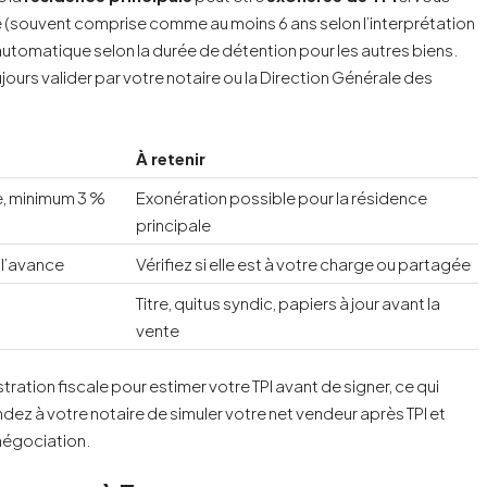
 (souvent comprise comme au moins 6 ans selon l’interprétation
automatique selon la durée de détention pour les autres biens.
jours valider par votre notaire ou la Direction Générale des
À retenir
e, minimum 3 %
Exonération possible pour la résidence
principale
 l’avance
Vérifiez si elle est à votre charge ou partagée
Titre, quitus syndic, papiers à jour avant la
vente
stration fiscale pour estimer votre TPI avant de signer, ce qui
ez à votre notaire de simuler votre net vendeur après TPI et
n négociation.