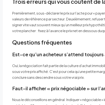
Trois erreurs qui vous coûtent de 
Premièrement, sous-déclarer le prix sur l’acte pour « payer m
valeurs de référence par secteur. Deuxièmement, refuser to
signer vite vaut souvent mieux qu’un meilleur prix hypothé
votre plancher : fixez à l’avance le prix net en dessous du
Questions fréquentes
Est-ce qu’un acheteur s’attend toujours
Oui, la négociation fait partie de la culture d’achat immob
sous votre prix affiché. C’est pour cela qu’une petite marge
conclure sans descendre sous votre vrai prix.
Faut-il afficher « prix négociable » sur l’
Nous le déconseillons en général. Indiquer « négociable » i