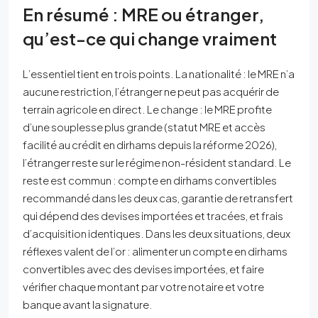
En résumé : MRE ou étranger,
qu’est-ce qui change vraiment
L’essentiel tient en trois points. La nationalité : le MRE n’a
aucune restriction, l’étranger ne peut pas acquérir de
terrain agricole en direct. Le change : le MRE profite
d’une souplesse plus grande (statut MRE et accès
facilité au crédit en dirhams depuis la réforme 2026),
l’étranger reste sur le régime non-résident standard. Le
reste est commun : compte en dirhams convertibles
recommandé dans les deux cas, garantie de retransfert
qui dépend des devises importées et tracées, et frais
d’acquisition identiques. Dans les deux situations, deux
réflexes valent de l’or : alimenter un compte en dirhams
convertibles avec des devises importées, et faire
vérifier chaque montant par votre notaire et votre
banque avant la signature.