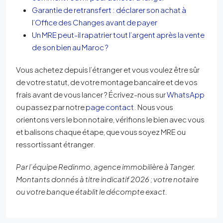
Garantie de retransfert : déclarer son achat à
l’Office des Changes avant de payer
Un MRE peut-il rapatrier tout l’argent après la vente
de son bien au Maroc ?
Vous achetez depuis l’étranger et vous voulez être sûr
de votre statut, de votre montage bancaire et de vos
frais avant de vous lancer ? Écrivez-nous sur
WhatsApp
ou passez par notre
page contact
. Nous vous
orientons vers le bon notaire, vérifions le bien avec vous
et balisons chaque étape, que vous soyez MRE ou
ressortissant étranger.
Par l’équipe Redinmo, agence immobilière à Tanger.
Montants donnés à titre indicatif 2026 ; votre notaire
ou votre banque établit le décompte exact.