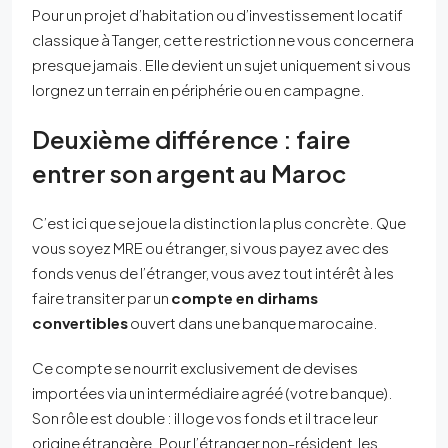
Pour un projet d’habitation ou d’investissement locatif
classique à Tanger, cette restriction ne vous concernera
presque jamais. Elle devient un sujet uniquement si vous
lorgnez un terrain en périphérie ou en campagne.
Deuxième différence : faire
entrer son argent au Maroc
C’est ici que se joue la distinction la plus concrète. Que
vous soyez MRE ou étranger, si vous payez avec des
fonds venus de l’étranger, vous avez tout intérêt à les
faire transiter par un
compte en dirhams
convertibles
ouvert dans une banque marocaine.
Ce compte se nourrit exclusivement de devises
importées via un intermédiaire agréé (votre banque).
Son rôle est double : il loge vos fonds et il trace leur
origine étrangère. Pour l’étranger non-résident, les