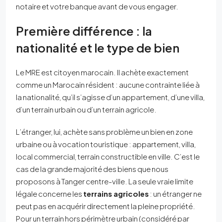
notaire et votre banque avant de vous engager.
Première différence : la
nationalité et le type de bien
Le MRE est citoyen marocain. Il achète exactement
comme un Marocain résident : aucune contrainte liée à
la nationalité, qu’il s’agisse d’un appartement, d’une villa,
d’un terrain urbain ou d’un terrain agricole.
L’étranger, lui, achète sans problème un bien en zone
urbaine ou à vocation touristique : appartement, villa,
local commercial, terrain constructible en ville. C’est le
cas de la grande majorité des biens que nous
proposons à Tanger centre-ville. La seule vraie limite
légale concerne les
terrains agricoles
: un étranger ne
peut pas en acquérir directement la pleine propriété.
Pour un terrain hors périmètre urbain (considéré par