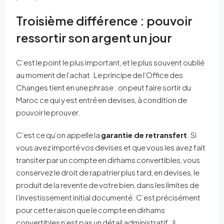
Troisième différence : pouvoir
ressortir son argent un jour
C’est le point le plus important, et le plus souvent oublié
au moment de l’achat. Le principe de l’Office des
Changes tient en une phrase : on peut faire sortir du
Maroc ce qui y est entré en devises, à condition de
pouvoir le prouver.
C’est ce qu’on appelle la
garantie de retransfert
. Si
vous avez importé vos devises et que vous les avez fait
transiter par un compte en dirhams convertibles, vous
conservez le droit de rapatrier plus tard, en devises, le
produit de la revente de votre bien, dans les limites de
l’investissement initial documenté. C’est précisément
pour cette raison que le compte en dirhams
convertibles n’est pas un détail administratif : il