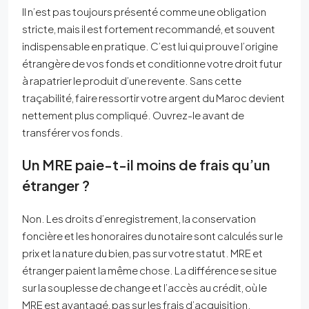
Il n’est pas toujours présenté comme une obligation
stricte, mais il est fortement recommandé, et souvent
indispensable en pratique. C’est lui qui prouve l’origine
étrangère de vos fonds et conditionne votre droit futur
à rapatrier le produit d’une revente. Sans cette
traçabilité, faire ressortir votre argent du Maroc devient
nettement plus compliqué. Ouvrez-le avant de
transférer vos fonds.
Un MRE paie-t-il moins de frais qu’un
étranger ?
Non. Les droits d’enregistrement, la conservation
foncière et les honoraires du notaire sont calculés sur le
prix et la nature du bien, pas sur votre statut. MRE et
étranger paient la même chose. La différence se situe
sur la souplesse de change et l’accès au crédit, où le
MRE est avantagé, pas sur les frais d’acquisition.