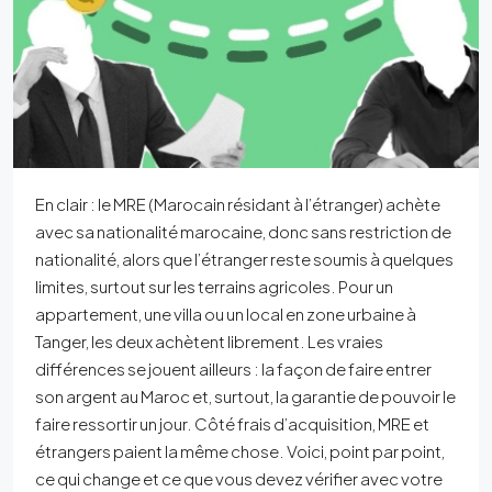
En clair : le MRE (Marocain résidant à l’étranger) achète
avec sa nationalité marocaine, donc sans restriction de
nationalité, alors que l’étranger reste soumis à quelques
limites, surtout sur les terrains agricoles. Pour un
appartement, une villa ou un local en zone urbaine à
Tanger, les deux achètent librement. Les vraies
différences se jouent ailleurs : la façon de faire entrer
son argent au Maroc et, surtout, la garantie de pouvoir le
faire ressortir un jour. Côté frais d’acquisition, MRE et
étrangers paient la même chose. Voici, point par point,
ce qui change et ce que vous devez vérifier avec votre