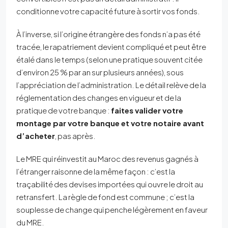
conditionne votre capacité future à sortir vos fonds.
À l’inverse, si l’origine étrangère des fonds n’a pas été
tracée, le rapatriement devient compliqué et peut être
étalé dans le temps (selon une pratique souvent citée
d’environ 25 % par an sur plusieurs années), sous
l’appréciation de l’administration. Le détail relève de la
réglementation des changes en vigueur et de la
pratique de votre banque :
faites valider votre
montage par votre banque et votre notaire avant
d’acheter
, pas après.
Le MRE qui réinvestit au Maroc des revenus gagnés à
l’étranger raisonne de la même façon : c’est la
traçabilité des devises importées qui ouvre le droit au
retransfert. La règle de fond est commune ; c’est la
souplesse de change qui penche légèrement en faveur
du MRE.