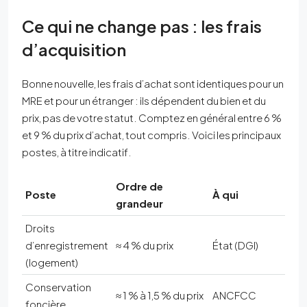
Ce qui ne change pas : les frais
d’acquisition
Bonne nouvelle, les frais d’achat sont identiques pour un
MRE et pour un étranger : ils dépendent du bien et du
prix, pas de votre statut. Comptez en général entre 6 %
et 9 % du prix d’achat, tout compris. Voici les principaux
postes, à titre indicatif.
Ordre de
Poste
À qui
grandeur
Droits
d’enregistrement
≈ 4 % du prix
État (DGI)
(logement)
Conservation
≈ 1 % à 1,5 % du prix
ANCFCC
foncière