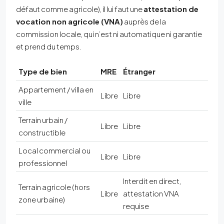
défaut comme agricole), il lui faut une
attestation de
vocation non agricole (VNA)
auprès de la
commission locale, qui n’est ni automatique ni garantie
et prend du temps.
Type de bien
MRE
Étranger
Appartement / villa en
Libre
Libre
ville
Terrain urbain /
Libre
Libre
constructible
Local commercial ou
Libre
Libre
professionnel
Interdit en direct,
Terrain agricole (hors
Libre
attestation VNA
zone urbaine)
requise