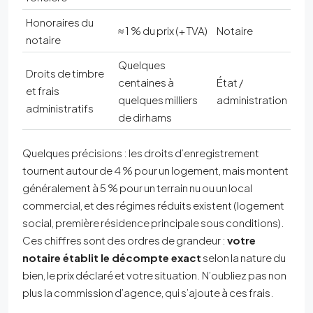
Honoraires du
≈ 1 % du prix (+ TVA)
Notaire
notaire
Quelques
Droits de timbre
centaines à
État /
et frais
quelques milliers
administration
administratifs
de dirhams
Quelques précisions : les droits d’enregistrement
tournent autour de 4 % pour un logement, mais montent
généralement à 5 % pour un terrain nu ou un local
commercial, et des régimes réduits existent (logement
social, première résidence principale sous conditions).
Ces chiffres sont des ordres de grandeur :
votre
notaire établit le décompte exact
selon la nature du
bien, le prix déclaré et votre situation. N’oubliez pas non
plus la commission d’agence, qui s’ajoute à ces frais.