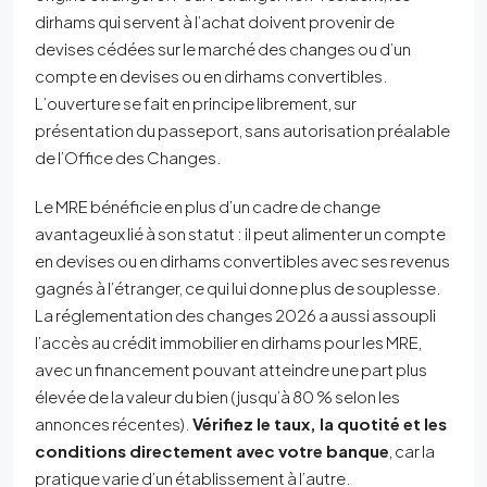
dirhams qui servent à l’achat doivent provenir de
devises cédées sur le marché des changes ou d’un
compte en devises ou en dirhams convertibles.
L’ouverture se fait en principe librement, sur
présentation du passeport, sans autorisation préalable
de l’Office des Changes.
Le MRE bénéficie en plus d’un cadre de change
avantageux lié à son statut : il peut alimenter un compte
en devises ou en dirhams convertibles avec ses revenus
gagnés à l’étranger, ce qui lui donne plus de souplesse.
La réglementation des changes 2026 a aussi assoupli
l’accès au crédit immobilier en dirhams pour les MRE,
avec un financement pouvant atteindre une part plus
élevée de la valeur du bien (jusqu’à 80 % selon les
annonces récentes).
Vérifiez le taux, la quotité et les
conditions directement avec votre banque
, car la
pratique varie d’un établissement à l’autre.