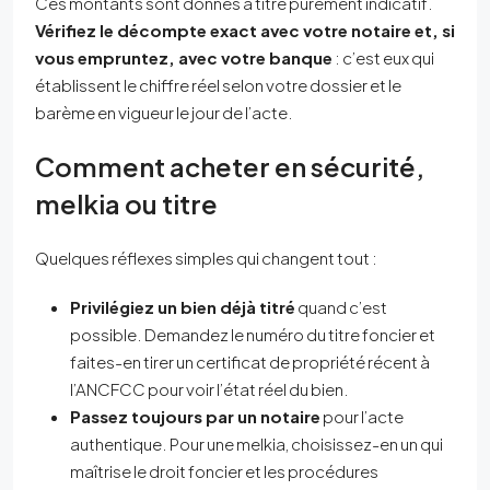
Ces montants sont donnés à titre purement indicatif.
Vérifiez le décompte exact avec votre notaire et, si
vous empruntez, avec votre banque
: c’est eux qui
établissent le chiffre réel selon votre dossier et le
barème en vigueur le jour de l’acte.
Comment acheter en sécurité,
melkia ou titre
Quelques réflexes simples qui changent tout :
Privilégiez un bien déjà titré
quand c’est
possible. Demandez le numéro du titre foncier et
faites-en tirer un certificat de propriété récent à
l’ANCFCC pour voir l’état réel du bien.
Passez toujours par un notaire
pour l’acte
authentique. Pour une melkia, choisissez-en un qui
maîtrise le droit foncier et les procédures