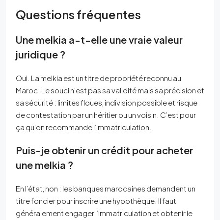
Questions fréquentes
Une melkia a-t-elle une vraie valeur
juridique ?
Oui. La melkia est un titre de propriété reconnu au
Maroc. Le souci n’est pas sa validité mais sa précision et
sa sécurité : limites floues, indivision possible et risque
de contestation par un héritier ou un voisin. C’est pour
ça qu’on recommande l’immatriculation.
Puis-je obtenir un crédit pour acheter
une melkia ?
En l’état, non : les banques marocaines demandent un
titre foncier pour inscrire une hypothèque. Il faut
généralement engager l’immatriculation et obtenir le