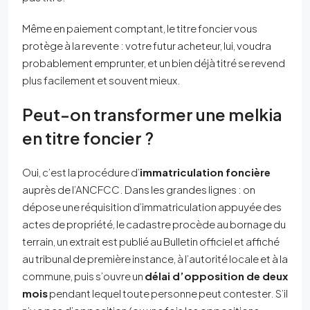
Même en paiement comptant, le titre foncier vous
protège à la revente : votre futur acheteur, lui, voudra
probablement emprunter, et un bien déjà titré se revend
plus facilement et souvent mieux.
Peut-on transformer une melkia
en titre foncier ?
Oui, c’est la procédure d’
immatriculation foncière
auprès de l’ANCFCC. Dans les grandes lignes : on
dépose une réquisition d’immatriculation appuyée des
actes de propriété, le cadastre procède au bornage du
terrain, un extrait est publié au Bulletin officiel et affiché
au tribunal de première instance, à l’autorité locale et à la
commune, puis s’ouvre un
délai d’opposition de deux
mois
pendant lequel toute personne peut contester. S’il