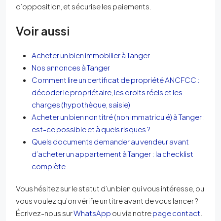
d’opposition, et sécurise les paiements.
Voir aussi
Acheter un bien immobilier à Tanger
Nos annonces à Tanger
Comment lire un certificat de propriété ANCFCC :
décoder le propriétaire, les droits réels et les
charges (hypothèque, saisie)
Acheter un bien non titré (non immatriculé) à Tanger :
est-ce possible et à quels risques ?
Quels documents demander au vendeur avant
d’acheter un appartement à Tanger : la checklist
complète
Vous hésitez sur le statut d’un bien qui vous intéresse, ou
vous voulez qu’on vérifie un titre avant de vous lancer ?
Écrivez-nous sur
WhatsApp
ou via notre
page contact
.