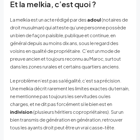
Et la melkia, c’est quoi ?
La melkia est un acte rédigé par des
adoul
(notaires de
droit musulman) qui atteste qu’une personne possède
un bien de façon paisible, publique et continue, en
général depuis au moins dix ans, sous le regard des
voisins en qualité de propriétaire. C’est un mode de
preuve ancien et toujours reconnu au Maroc, surtout
dans les zones rurales et certains quartiers anciens.
Le problème n’est pas sa légalité, c’est sa précision.
Une melkia décrit rarement les limites exactes du terrain,
ne mentionne pas toujours les servitudes ou les
charges, et ne dit pas forcément si le bien est en
indivision
(plusieurs héritiers copropriétaires). Sur un
bien transmis de génération en génération, retrouver
tous les ayants droit peut être un vrai casse-tête.