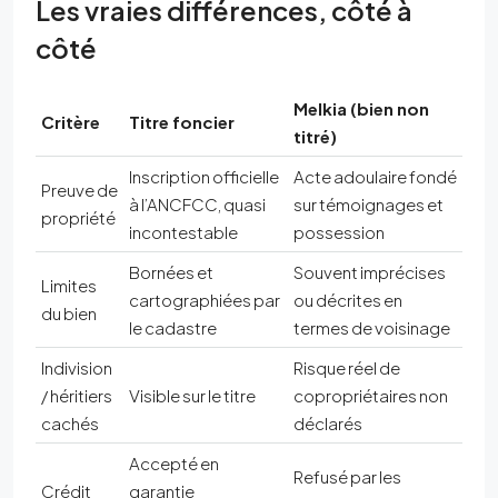
Les vraies différences, côté à
côté
Melkia (bien non
Critère
Titre foncier
titré)
Inscription officielle
Acte adoulaire fondé
Preuve de
à l’ANCFCC, quasi
sur témoignages et
propriété
incontestable
possession
Bornées et
Souvent imprécises
Limites
cartographiées par
ou décrites en
du bien
le cadastre
termes de voisinage
Indivision
Risque réel de
/ héritiers
Visible sur le titre
copropriétaires non
cachés
déclarés
Accepté en
Refusé par les
Crédit
garantie