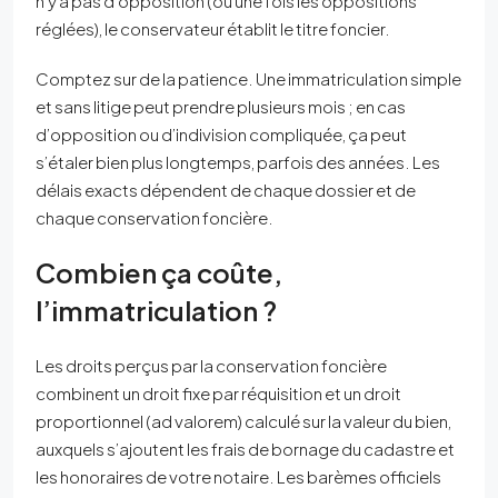
n’y a pas d’opposition (ou une fois les oppositions
réglées), le conservateur établit le titre foncier.
Comptez sur de la patience. Une immatriculation simple
et sans litige peut prendre plusieurs mois ; en cas
d’opposition ou d’indivision compliquée, ça peut
s’étaler bien plus longtemps, parfois des années. Les
délais exacts dépendent de chaque dossier et de
chaque conservation foncière.
Combien ça coûte,
l’immatriculation ?
Les droits perçus par la conservation foncière
combinent un droit fixe par réquisition et un droit
proportionnel (ad valorem) calculé sur la valeur du bien,
auxquels s’ajoutent les frais de bornage du cadastre et
les honoraires de votre notaire. Les barèmes officiels