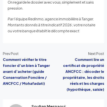
On regarde le dossier avec vous, simplement et sans
pression.
Par l’équipe Redinmo, agence immobilière à Tanger.
Montants donnés à titre indicatif 2026 ; votre notaire
ou votre banque établit le décompte exact.
Prev Post
Next Post
Comment vérifier le titre
Comment lire un
foncier d’un bien à Tanger
certificat de propriété
avant d’acheter (guide
ANCFCC : décoder le
Conservation Foncière /
propriétaire, les droits
ANCFCC / Mohafadati)
réels et les charges
(hypothèque, saisie)
Soufian Mesnaoui