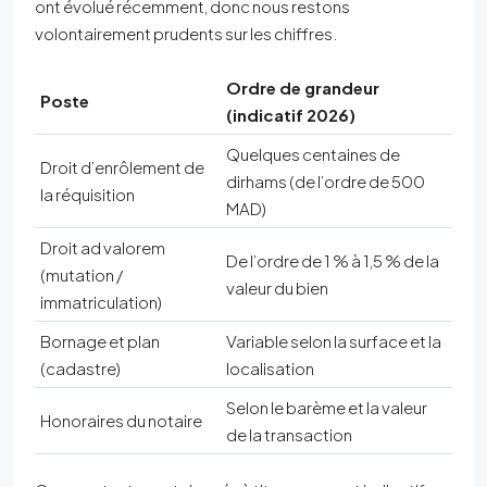
ont évolué récemment, donc nous restons
volontairement prudents sur les chiffres.
Ordre de grandeur
Poste
(indicatif 2026)
Quelques centaines de
Droit d’enrôlement de
dirhams (de l’ordre de 500
la réquisition
MAD)
Droit ad valorem
De l’ordre de 1 % à 1,5 % de la
(mutation /
valeur du bien
immatriculation)
Bornage et plan
Variable selon la surface et la
(cadastre)
localisation
Selon le barème et la valeur
Honoraires du notaire
de la transaction