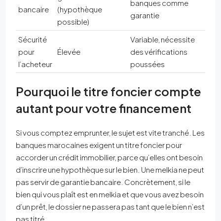
banques comme
bancaire
(hypothèque
garantie
possible)
Sécurité
Variable, nécessite
pour
Élevée
des vérifications
l’acheteur
poussées
Pourquoi le titre foncier compte
autant pour votre financement
Si vous comptez emprunter, le sujet est vite tranché. Les
banques marocaines exigent un titre foncier pour
accorder un crédit immobilier, parce qu’elles ont besoin
d’inscrire une hypothèque sur le bien. Une melkia ne peut
pas servir de garantie bancaire. Concrètement, si le
bien qui vous plaît est en melkia et que vous avez besoin
d’un prêt, le dossier ne passera pas tant que le bien n’est
pas titré.