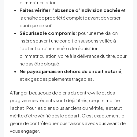
d’immatriculation.
Faites vérifier l’absence d’indivision cachée
et
la chaîne de propriété complète avant de verser
quoi que ce soit.
Sécurisez le compromis
: pour une melkia, on
insère souvent une condition suspensive liée à
l’obtention d’un numéro de réquisition
d’immatriculation, voire à la délivrance du titre, pour
ne pas être bloqué.
Ne payez jamais en dehors du circuit notarié
,
et exigez des paiements traçables.
À Tanger, beaucoup de biens du centre-ville et des
programmes récents sont déjà titrés, ce qui simplifie
l’achat. Pour les biens plus anciens ou hérités, le statut
mérite d’être vérifié dès le départ. C’est exactement le
genre de contrôle que nous faisons avec vous avant de
vous engager.