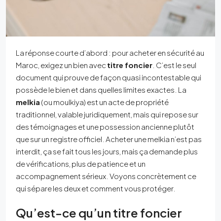
La réponse courte d’abord : pour acheter en sécurité au
Maroc, exigez un bien avec
titre foncier
. C’est le seul
document qui prouve de façon quasi incontestable qui
possède le bien et dans quelles limites exactes. La
melkia
(ou moulkiya) est un acte de propriété
traditionnel, valable juridiquement, mais qui repose sur
des témoignages et une possession ancienne plutôt
que sur un registre officiel. Acheter une melkia n’est pas
interdit, ça se fait tous les jours, mais ça demande plus
de vérifications, plus de patience et un
accompagnement sérieux. Voyons concrètement ce
qui sépare les deux et comment vous protéger.
Qu’est-ce qu’un titre foncier