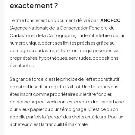
exactement ?
Le titre foncier est un document délivré par l’
ANCFCC
(Agence Nationale de la Conservation Foncière, du
Cadastre et de la Cartographie). Il identifie le bien par un
numéro unique, décrit ses limites précises grâce au
bornage du cadastre, et liste tout ce qui pèse dessus :
propriétaires, hypothèques, servitudes, oppositions
éventuelles.
Sa grande force, c’est le principe de l’effet constitutif :
ce qui est inscrit au registre fait foi. Une fois que vous
êtes inscrit comme propriétaire sur le titre foncier,
personne ne peut venir contester votre droit sur la base
d’un vieux papier ou d’un témoignage. C’est ce qu’on
appelle parfois la “purge” des droits antérieurs. Pour un
acheteur, c’est la tranquillité maximale.