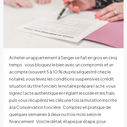
Acheter un appartement à Tanger se fait en gros en cinq
temps : vous bloquez le bien avec un compromis et un
acompte (souvent 5 à 10 % du prix séquestré chez le
notaire), vous levez les conditions suspensives (crédit,
situation du titre foncier), le notaire prépare l’acte, vous
signez l’acte authentique en réglant le solde et les frais,
puis vous récupérez les clés une fois la mutation inscrite
à la Conservation foncière. Comptez en pratique de
quelques semaines à deux ou trois mois selon le
financement. Voici le détail, étape par étape, pour