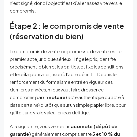
n’est signé, donc l’objectif est d’aller assez vite vers le
compromis.
Étape 2 : le compromis de vente
(réservation du bien)
Le compromis de vente, ou promesse de vente, est le
premier acte juridique sérieux. Il fige le prix, identifie
précisément le bien et les parties, et fixe les conditions
et le délai pour aller jusqu’à l’acte définitif. Depuis le
renforcement du formalisme entré en vigueur ces
dernières années, mieux vaut faire dresser ce
compromis par un
notaire
(acte authentique ou acte à
date certaine) plutôt que sur un simple papier libre, pour
qu’il ait une vraie valeur en cas de litige.
À la signature, vous versez un
acompte (dépôt de
garantie)
généralement compris entre
5 et 10 % du