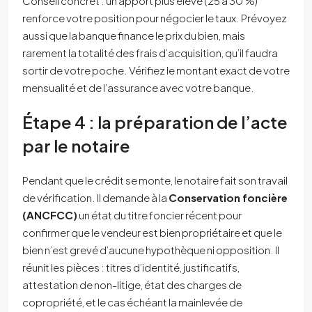
Conseil concret : un apport plus élevé (25 à 30 %)
renforce votre position pour négocier le taux. Prévoyez
aussi que la banque finance le prix du bien, mais
rarement la totalité des frais d’acquisition, qu’il faudra
sortir de votre poche. Vérifiez le montant exact de votre
mensualité et de l’assurance avec votre banque.
Étape 4 : la préparation de l’acte
par le notaire
Pendant que le crédit se monte, le notaire fait son travail
de vérification. Il demande à la
Conservation foncière
(ANCFCC)
un état du titre foncier récent pour
confirmer que le vendeur est bien propriétaire et que le
bien n’est grevé d’aucune hypothèque ni opposition. Il
réunit les pièces : titres d’identité, justificatifs,
attestation de non-litige, état des charges de
copropriété, et le cas échéant la mainlevée de