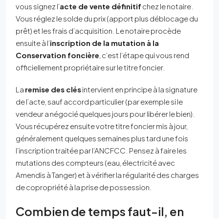
vous signez l’
acte de vente définitif
chez le notaire.
Vous réglez le solde du prix (apport plus déblocage du
prêt) et les frais d’acquisition. Le notaire procède
ensuite à l’
inscription de la mutation à la
Conservation foncière
, c’est l’étape qui vous rend
officiellement propriétaire sur le titre foncier.
La
remise des clés
intervient en principe à la signature
de l’acte, sauf accord particulier (par exemple si le
vendeur a négocié quelques jours pour libérer le bien).
Vous récupérez ensuite votre titre foncier mis à jour,
généralement quelques semaines plus tard une fois
l’inscription traitée par l’ANCFCC. Pensez à faire les
mutations des compteurs (eau, électricité avec
Amendis à Tanger) et à vérifier la régularité des charges
de copropriété à la prise de possession.
Combien de temps faut-il, en