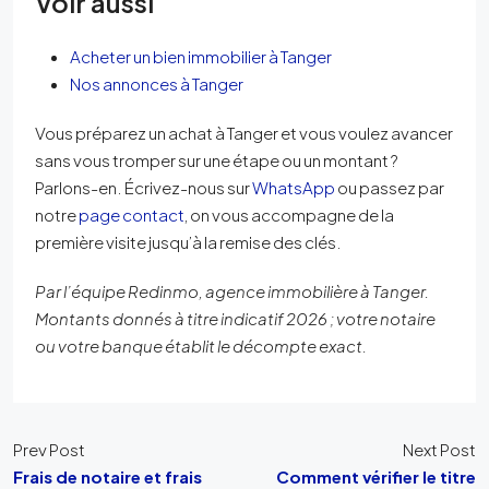
Voir aussi
Acheter un bien immobilier à Tanger
Nos annonces à Tanger
Vous préparez un achat à Tanger et vous voulez avancer
sans vous tromper sur une étape ou un montant ?
Parlons-en. Écrivez-nous sur
WhatsApp
ou passez par
notre
page contact
, on vous accompagne de la
première visite jusqu’à la remise des clés.
Par l’équipe Redinmo, agence immobilière à Tanger.
Montants donnés à titre indicatif 2026 ; votre notaire
ou votre banque établit le décompte exact.
Prev Post
Next Post
Frais de notaire et frais
Comment vérifier le titre