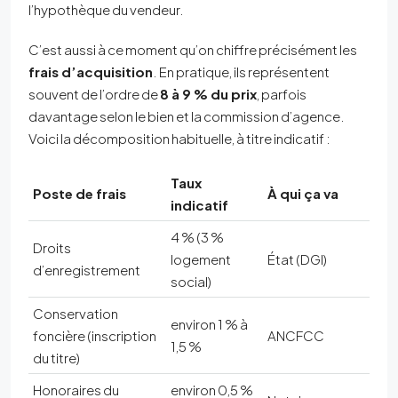
l’hypothèque du vendeur.
C’est aussi à ce moment qu’on chiffre précisément les
frais d’acquisition
. En pratique, ils représentent
souvent de l’ordre de
8 à 9 % du prix
, parfois
davantage selon le bien et la commission d’agence.
Voici la décomposition habituelle, à titre indicatif :
Taux
Poste de frais
À qui ça va
indicatif
4 % (3 %
Droits
logement
État (DGI)
d’enregistrement
social)
Conservation
environ 1 % à
foncière (inscription
ANCFCC
1,5 %
du titre)
Honoraires du
environ 0,5 %