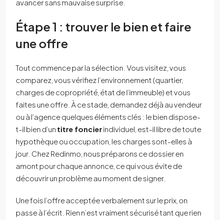
avancer sans mauvaise surprise.
Étape 1 : trouver le bien et faire
une offre
Tout commence par la sélection. Vous visitez, vous
comparez, vous vérifiez l’environnement (quartier,
charges de copropriété, état de l’immeuble) et vous
faites une offre. À ce stade, demandez déjà au vendeur
ou à l’agence quelques éléments clés : le bien dispose-
t-il bien d’un
titre foncier
individuel, est-il libre de toute
hypothèque ou occupation, les charges sont-elles à
jour. Chez Redinmo, nous préparons ce dossier en
amont pour chaque annonce, ce qui vous évite de
découvrir un problème au moment de signer.
Une fois l’offre acceptée verbalement sur le prix, on
passe à l’écrit. Rien n’est vraiment sécurisé tant que rien