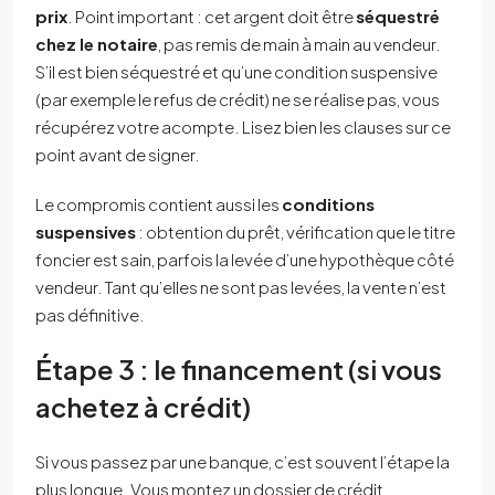
prix
. Point important : cet argent doit être
séquestré
chez le notaire
, pas remis de main à main au vendeur.
S’il est bien séquestré et qu’une condition suspensive
(par exemple le refus de crédit) ne se réalise pas, vous
récupérez votre acompte. Lisez bien les clauses sur ce
point avant de signer.
Le compromis contient aussi les
conditions
suspensives
: obtention du prêt, vérification que le titre
foncier est sain, parfois la levée d’une hypothèque côté
vendeur. Tant qu’elles ne sont pas levées, la vente n’est
pas définitive.
Étape 3 : le financement (si vous
achetez à crédit)
Si vous passez par une banque, c’est souvent l’étape la
plus longue. Vous montez un dossier de crédit