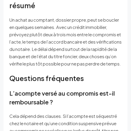
résumé
Un achat au comptant, dossier propre, peut se boucler
en quelques semaines. Avec un crédit immobilier,
prévoyez plutôt deux à trois mois entre le compromis et
l’acte, le temps de l’accord bancaire et des vérifications
du notaire. Le délai dépend surtout de la rapidité de la
banque et de l’état du titre foncier, deux choses qu’on
vérifie le plus tôt possible pour ne pas perdre de temps.
Questions fréquentes
L’acompte versé au compromis est-il
remboursable ?
Cela dépend des clauses. Si l’acompte est séquestré
chez le notaire et qu’une condition suspensive prévue
au compromis ne se réalise pas (refus de prêt, titre non