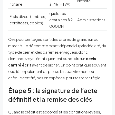
Notaire
notaire
à 1 % (+ TVA)
quelques
Frais divers (timbres,
centaines à 2
Administrations
certificats, copies)
000 DH
Ces pourcentages sont des ordres de grandeur du
marché. Le décompte exact dépend du prix déclaré, du
type de bien et des barèmes en vigueur, donc
demandez systématiquement au notaire un
devis
chiffré écrit
avant de signer. Un point pratique souvent
oublié : le paiement du prix se fait par virement ou
chèque certifié, pas en espèces, pour rester en règle.
Étape 5 : la signature de l’acte
définitif et la remise des clés
Quand le crédit est accordé et les conditions levées,