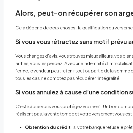
Alors, peut-on récupérer son argen
Cela dépend de deux choses : la qualification du versemen
Si vous vous rétractez sans motif prévu a
Vous changez d’avis, vous trouvez mieux ailleurs, vos plans
arrhes, vous les perdez. Avec une indemnité d’immobilisat
ferme, le vendeur peut retenir tout ou partie de la somme 
tous les cas, ne comptez pas récupérer l’intégralité.
Si vous annulez à cause d’une condition s
C’est ici que vous vous protégez vraiment. Un bon compr
réalisent pas, la vente tombe et votre versement vous est re
Obtention du crédit
: si votre banque refuse le prê