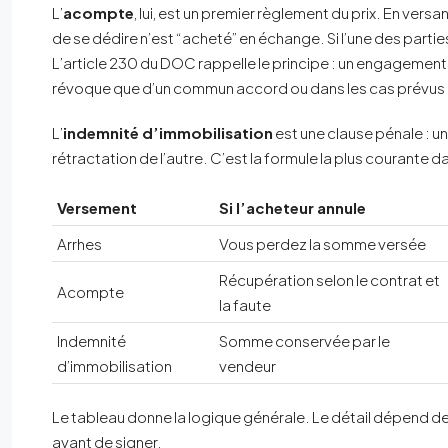
L’
acompte
, lui, est un premier règlement du prix. En ver
de se dédire n’est “acheté” en échange. Si l’une des partie
L’article 230 du DOC rappelle le principe : un engagement v
révoque que d’un commun accord ou dans les cas prévus pa
L’
indemnité d’immobilisation
est une clause pénale : u
rétractation de l’autre. C’est la formule la plus courante d
Versement
Si l’acheteur annule
Arrhes
Vous perdez la somme versée
Récupération selon le contrat et
Acompte
la faute
Indemnité
Somme conservée par le
d’immobilisation
vendeur
Le tableau donne la logique générale. Le détail dépend de
avant de signer.