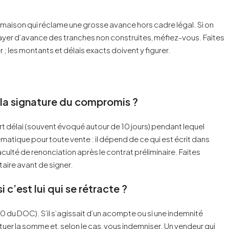
” maison qui réclame une grosse avance hors cadre légal. Si on
ayer d’avance des tranches non construites, méfiez-vous. Faites
r ; les montants et délais exacts doivent y figurer.
s la signature du compromis ?
rt délai (souvent évoqué autour de 10 jours) pendant lequel
matique pour toute vente : il dépend de ce qui est écrit dans
aculté de renonciation après le contrat préliminaire. Faites
taire avant de signer.
c’est lui qui se rétracte ?
e 290 du DOC). S’il s’agissait d’un acompte ou si une indemnité
tituer la somme et, selon le cas, vous indemniser. Un vendeur qui