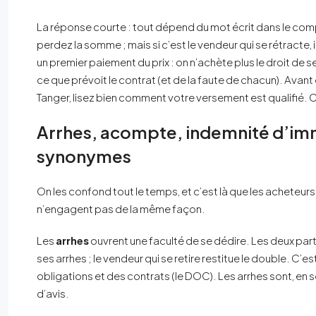
La réponse courte : tout dépend du mot écrit dans le com
perdez la somme ; mais si c’est le vendeur qui se rétracte, i
un premier paiement du prix : on n’achète plus le droit de 
ce que prévoit le contrat (et de la faute de chacun). Avant
Tanger, lisez bien comment votre versement est qualifié. C
Arrhes, acompte, indemnité d’immo
synonymes
On les confond tout le temps, et c’est là que les acheteurs 
n’engagent pas de la même façon.
Les
arrhes
ouvrent une faculté de se dédire. Les deux parti
ses arrhes ; le vendeur qui se retire restitue le double. C’
obligations et des contrats (le DOC). Les arrhes sont, en 
d’avis.