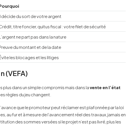
Pourquoi
Il décide du sort de votre argent
Crédit, titre foncier, quitus fiscal : votre filet de sécurité
L’argent ne part pas dans la nature
Preuve du montant et de la date
Évite les blocages et les litiges
an (VEFA)
tes plus dans un simple compromis mais dans la
vente en l’état
Les règles du jeu changent.
 l’avance que le promoteur peut réclamer est plafonnée par la loi
hes, au fur et à mesure de l’avancement réel des travaux, jamais en
titution des sommes versées si le projet n’est pas livré, plus les