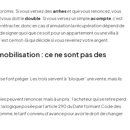
promis. Si vous versez des
arrhes
et que vous renoncez, vous
l vous doit le
double
. Si vous versez un simple
acompte
, c’est
se rétracter, donc en cas d’annulation la récupération dépend de
 de signer quoi que ce soit pour un appartement ou une villa à
’est ce mot-là qui décide si vous reverrez votre argent.
bilisation : ce ne sont pas des
se font piéger. Les trois servent à “bloquer” une vente, mais ils
es peuvent renoncer, mais à un prix : l’acheteur qui se retire perd
est la logique posée par l’article 290 du Dahir formant Code des
somme, le tarif convenu d’avance pour avoir le droit de changer