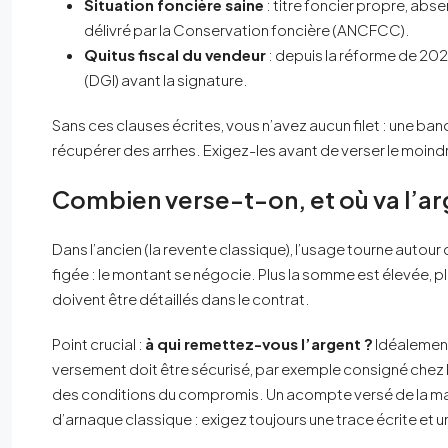
Situation foncière saine
: titre foncier propre, abs
délivré par la Conservation foncière (ANCFCC).
Quitus fiscal du vendeur
: depuis la réforme de 2024
(DGI) avant la signature.
Sans ces clauses écrites, vous n’avez aucun filet : une ban
récupérer des arrhes. Exigez-les avant de verser le moind
Combien verse-t-on, et où va l’ar
Dans l’ancien (la revente classique), l’usage tourne autour
figée : le montant se négocie. Plus la somme est élevée, pl
doivent être détaillés dans le contrat.
Point crucial :
à qui remettez-vous l’argent ?
Idéalement
versement doit être sécurisé, par exemple consigné chez le
des conditions du compromis. Un acompte versé de la main à
d’arnaque classique : exigez toujours une trace écrite et un