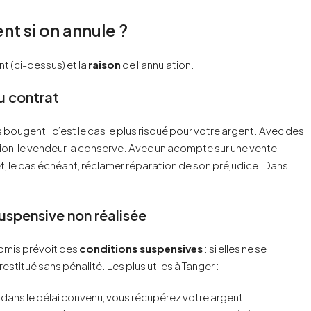
t si on annule ?
t (ci-dessus) et la
raison
de l’annulation.
u contrat
 bougent : c’est le cas le plus risqué pour votre argent. Avec des
ion, le vendeur la conserve. Avec un acompte sur une vente
et, le cas échéant, réclamer réparation de son préjudice. Dans
uspensive non réalisée
omis prévoit des
conditions suspensives
: si elles ne se
stitué sans pénalité. Les plus utiles à Tanger :
t dans le délai convenu, vous récupérez votre argent.