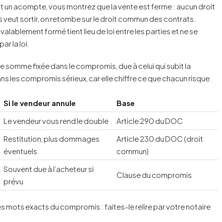
sant un acompte, vous montrez que la vente est ferme : aucun droit
s veut sortir, on retombe sur le droit commun des contrats.
alablement formé tient lieu de loi entre les parties et ne se
r la loi.
ne somme fixée dans le compromis, due à celui qui subit la
ans les compromis sérieux, car elle chiffre ce que chacun risque.
Si le vendeur annule
Base
Le vendeur vous rend le double
Article 290 du DOC
Restitution, plus dommages
Article 230 du DOC (droit
éventuels
commun)
Souvent due à l’acheteur si
Clause du compromis
prévu
s mots exacts du compromis : faites-le relire par votre notaire