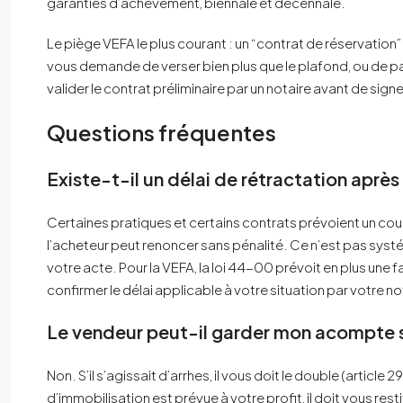
garanties d’achèvement, biennale et décennale.
Le piège VEFA le plus courant : un “contrat de réservation
vous demande de verser bien plus que le plafond, ou de p
valider le contrat préliminaire par un notaire avant de signe
Questions fréquentes
Existe-t-il un délai de rétractation aprè
Certaines pratiques et certains contrats prévoient un cou
l’acheteur peut renoncer sans pénalité. Ce n’est pas systé
votre acte. Pour la VEFA, la loi 44-00 prévoit en plus une f
confirmer le délai applicable à votre situation par votre no
Le vendeur peut-il garder mon acompte si 
Non. S’il s’agissait d’arrhes, il vous doit le double (articl
d’immobilisation est prévue à votre profit, il doit vous res