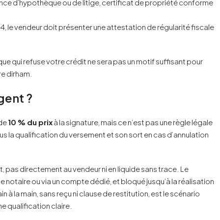
ence d’hypothèque ou de litige, certificat de propriété conforme
, le vendeur doit présenter une attestation de régularité fiscale
que qui refuse votre crédit ne sera pas un motif suffisant pour
re dirham.
gent ?
 de
10 % du prix
à la signature, mais ce n’est pas une règle légale
us la qualification du versement et son sort en cas d’annulation
, pas directement au vendeur ni en liquide sans trace. Le
 notaire ou via un compte dédié, et bloqué jusqu’à la réalisation
 la main, sans reçu ni clause de restitution, est le scénario
e qualification claire.