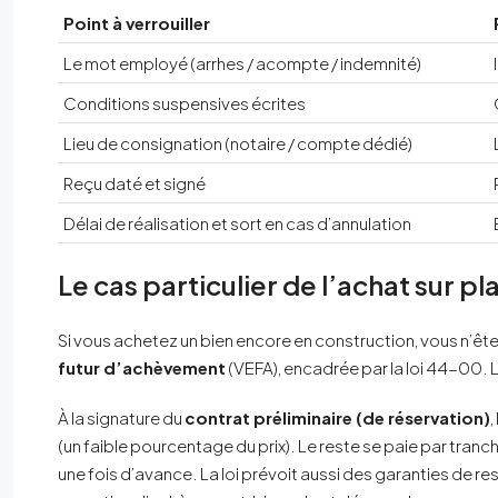
Point à verrouiller
Le mot employé (arrhes / acompte / indemnité)
Conditions suspensives écrites
Lieu de consignation (notaire / compte dédié)
Reçu daté et signé
Délai de réalisation et sort en cas d’annulation
Le cas particulier de l’achat sur pl
Si vous achetez un bien encore en construction, vous n’ê
futur d’achèvement
(VEFA), encadrée par la loi 44-00. 
À la signature du
contrat préliminaire (de réservation)
,
(un faible pourcentage du prix). Le reste se paie par tranc
une fois d’avance. La loi prévoit aussi des garanties de res