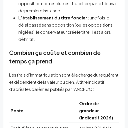
opposition non résolue est tranchée par le tribunal
de première instance.
L’établissement du titre foncier
: une fois le
délai passé sans opposition (ou les oppositions
réglées), le conservateur crée le titre. Il est alors
définitif.
Combien ça coûte et combien de
temps ça prend
Les frais d’immatriculation sont à la charge du requérant
et dépendent de la valeur du bien. À titre indicatif,
d’après les barèmes publiés par l’ANCFCC :
Ordre de
Poste
grandeur
(indicatif 2026)
Droit d’établissement du titre
environ 2 % de la