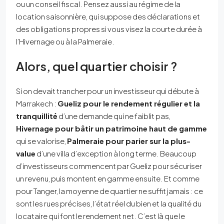
ou un conseil fiscal. Pensez aussi au régime de la
location saisonnière, qui suppose des déclarations et
des obligations propres si vous visez la courte durée à
l’Hivernage ou à la Palmeraie.
Alors, quel quartier choisir ?
Si on devait trancher pour un investisseur qui débute à
Marrakech :
Gueliz pour le rendement régulier et la
tranquillité
d’une demande qui ne faiblit pas,
Hivernage pour bâtir un patrimoine haut de gamme
qui se valorise,
Palmeraie pour parier sur la plus-
value
d’une villa d’exception à long terme. Beaucoup
d’investisseurs commencent par Gueliz pour sécuriser
un revenu, puis montent en gamme ensuite. Et comme
pour Tanger, la moyenne de quartier ne suffit jamais : ce
sont les rues précises, l’état réel du bien et la qualité du
locataire qui font le rendement net. C’est là que le