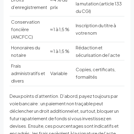
la mutation (article 133
d’enregistrement
prix
du CGI)
Conservation
Inscription du titre à
foncière
≈ 1 à 1,5 %
votre nom
(ANCFCC)
Honoraires du
Rédaction et
≈ 1 à 1,5 %
notaire
sécurisation de l’acte
Frais
Copies, certificats,
administratifs et
Variable
formalités
divers
Deux points d’attention. D’abord, payez toujours par
voie bancaire : un paiement non traçable peut
déclencher un droit additionnel et, surtout, bloquer un
futur rapatriement de fonds si vous investissez en
devises. Ensuite, ces pourcentages sont indicatifs et
encadrés : les frais se règlent à la signature de l’acte