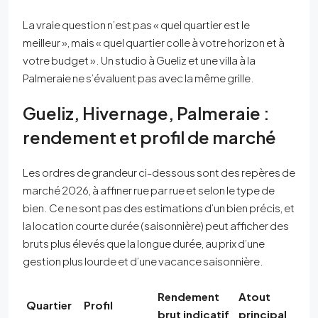
La vraie question n’est pas « quel quartier est le
meilleur », mais « quel quartier colle à votre horizon et à
votre budget ». Un studio à Gueliz et une villa à la
Palmeraie ne s’évaluent pas avec la même grille.
Gueliz, Hivernage, Palmeraie :
rendement et profil de marché
Les ordres de grandeur ci-dessous sont des repères de
marché 2026, à affiner rue par rue et selon le type de
bien. Ce ne sont pas des estimations d’un bien précis, et
la location courte durée (saisonnière) peut afficher des
bruts plus élevés que la longue durée, au prix d’une
gestion plus lourde et d’une vacance saisonnière.
Rendement
Atout
Quartier
Profil
brut indicatif
principal