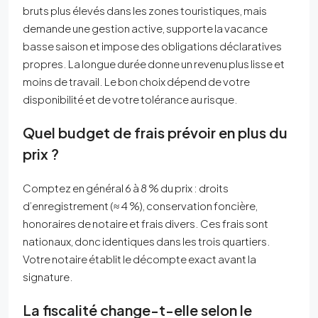
bruts plus élevés dans les zones touristiques, mais
demande une gestion active, supporte la vacance
basse saison et impose des obligations déclaratives
propres. La longue durée donne un revenu plus lisse et
moins de travail. Le bon choix dépend de votre
disponibilité et de votre tolérance au risque.
Quel budget de frais prévoir en plus du
prix ?
Comptez en général 6 à 8 % du prix : droits
d’enregistrement (≈ 4 %), conservation foncière,
honoraires de notaire et frais divers. Ces frais sont
nationaux, donc identiques dans les trois quartiers.
Votre notaire établit le décompte exact avant la
signature.
La fiscalité change-t-elle selon le