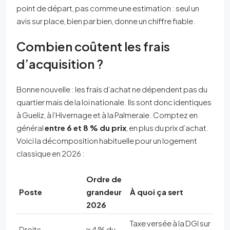
point de départ, pas comme une estimation : seul un
avis sur place, bien par bien, donne un chiffre fiable.
Combien coûtent les frais
d’acquisition ?
Bonne nouvelle : les frais d’achat ne dépendent pas du
quartier mais de la loi nationale. Ils sont donc identiques
à Gueliz, à l’Hivernage et à la Palmeraie. Comptez en
général
entre 6 et 8 % du prix
, en plus du prix d’achat.
Voici la décomposition habituelle pour un logement
classique en 2026 :
Ordre de
Poste
grandeur
À quoi ça sert
2026
Taxe versée à la DGI sur
Droits
≈ 4 % du