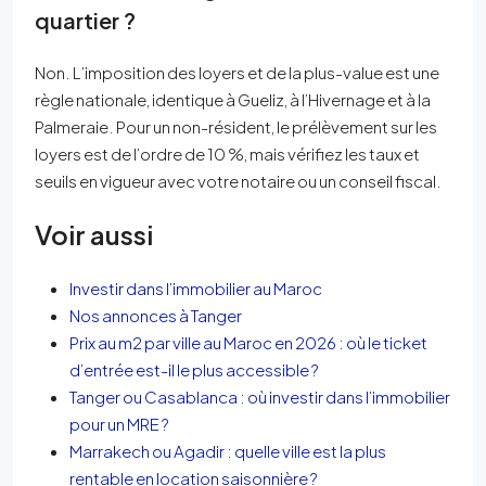
quartier ?
Non. L’imposition des loyers et de la plus-value est une
règle nationale, identique à Gueliz, à l’Hivernage et à la
Palmeraie. Pour un non-résident, le prélèvement sur les
loyers est de l’ordre de 10 %, mais vérifiez les taux et
seuils en vigueur avec votre notaire ou un conseil fiscal.
Voir aussi
Investir dans l’immobilier au Maroc
Nos annonces à Tanger
Prix au m2 par ville au Maroc en 2026 : où le ticket
d’entrée est-il le plus accessible ?
Tanger ou Casablanca : où investir dans l’immobilier
pour un MRE ?
Marrakech ou Agadir : quelle ville est la plus
rentable en location saisonnière ?