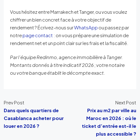
Vous hésitez entre Marrakech et Tanger, ou vous voulez
chiffrer un bien concret face à votre objectif de
rendement ? Écrivez-nous sur
WhatsApp
ou passez par
notre
page contact
: on vous prépare une simulation de
rendement net et un point clair sur les frais et la fiscalité.
Par l’équipe Redinmo, agence immobilière à Tanger.
Montants donnés à titre indicatif 2026 ; votre notaire
ou votre banque établit le décompte exact.
Prev Post
Next Post
Dans quels quartiers de
Prix au m2 par ville au
Casablanca acheter pour
Maroc en 2026 : où le
louer en 2026 ?
ticket d’entrée est-il le
plus accessible ?