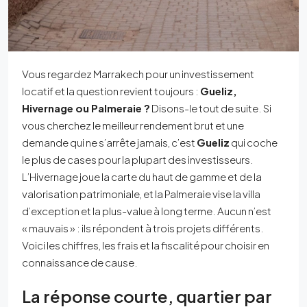
Vous regardez Marrakech pour un investissement
locatif et la question revient toujours :
Gueliz,
Hivernage ou Palmeraie ?
Disons-le tout de suite. Si
vous cherchez le meilleur rendement brut et une
demande qui ne s’arrête jamais, c’est
Gueliz
qui coche
le plus de cases pour la plupart des investisseurs.
L’Hivernage joue la carte du haut de gamme et de la
valorisation patrimoniale, et la Palmeraie vise la villa
d’exception et la plus-value à long terme. Aucun n’est
« mauvais » : ils répondent à trois projets différents.
Voici les chiffres, les frais et la fiscalité pour choisir en
connaissance de cause.
La réponse courte, quartier par