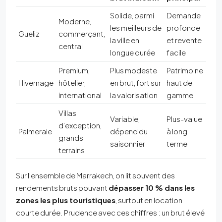
Solide, parmi
Demande
Moderne,
les meilleurs de
profonde
Gueliz
commerçant,
la ville en
et revente
central
longue durée
facile
Premium,
Plus modeste
Patrimoine
Hivernage
hôtelier,
en brut, fort sur
haut de
international
la valorisation
gamme
Villas
Variable,
Plus-value
d’exception,
Palmeraie
dépend du
à long
grands
saisonnier
terme
terrains
Sur l’ensemble de Marrakech, on lit souvent des
rendements bruts pouvant
dépasser 10 % dans les
zones les plus touristiques
, surtout en location
courte durée. Prudence avec ces chiffres : un brut élevé