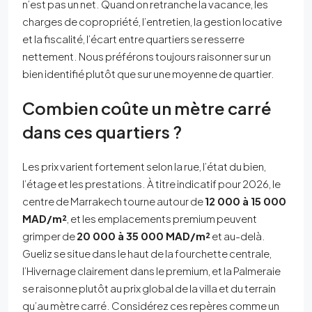
n’est pas un net. Quand on retranche la vacance, les
charges de copropriété, l’entretien, la gestion locative
et la fiscalité, l’écart entre quartiers se resserre
nettement. Nous préférons toujours raisonner sur un
bien identifié plutôt que sur une moyenne de quartier.
Combien coûte un mètre carré
dans ces quartiers ?
Les prix varient fortement selon la rue, l’état du bien,
l’étage et les prestations. À titre indicatif pour 2026, le
centre de Marrakech tourne autour de
12 000 à 15 000
MAD/m²
, et les emplacements premium peuvent
grimper de
20 000 à 35 000 MAD/m²
et au-delà.
Gueliz se situe dans le haut de la fourchette centrale,
l’Hivernage clairement dans le premium, et la Palmeraie
se raisonne plutôt au prix global de la villa et du terrain
qu’au mètre carré. Considérez ces repères comme un