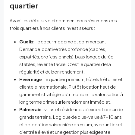
quartier
Avant les détails, voici comment nous résumons ces
trois quartiers à nos clients investisseurs :
Gueliz
: le coeur moderne et commerçant.
Demande locative très profonde (cadres,
expatriés, professionnels), baux longue durée
stables, revente facile. C’est le quartier de la
régularité et du bon rendement.
Hivernage
: le quartier premium, hôtels 5 étoiles et
clientèle internationale. Plutôt location haut de
gamme et stratégie patrimoniale : la valorisation à
long terme prime sur le rendement immédiat.
Palmeraie
: villas et résidences d’exception sur de
grands terrains. Logique de plus-value à 7-10 ans
et de location saisonnière premium, avec un ticket
d’entrée élevé et une gestion plus exigeante.