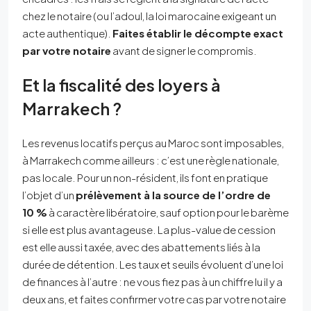
chez le notaire (ou l’adoul, la loi marocaine exigeant un
acte authentique).
Faites établir le décompte exact
par votre notaire
avant de signer le compromis.
Et la fiscalité des loyers à
Marrakech ?
Les revenus locatifs perçus au Maroc sont imposables,
à Marrakech comme ailleurs : c’est une règle nationale,
pas locale. Pour un non-résident, ils font en pratique
l’objet d’un
prélèvement à la source de l’ordre de
10 %
à caractère libératoire, sauf option pour le barème
si elle est plus avantageuse. La plus-value de cession
est elle aussi taxée, avec des abattements liés à la
durée de détention. Les taux et seuils évoluent d’une loi
de finances à l’autre : ne vous fiez pas à un chiffre lu il y a
deux ans, et faites confirmer votre cas par votre notaire