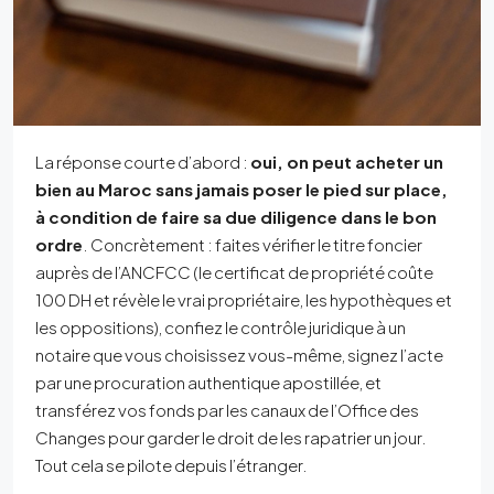
La réponse courte d’abord :
oui, on peut acheter un
bien au Maroc sans jamais poser le pied sur place,
à condition de faire sa due diligence dans le bon
ordre
. Concrètement : faites vérifier le titre foncier
auprès de l’ANCFCC (le certificat de propriété coûte
100 DH et révèle le vrai propriétaire, les hypothèques et
les oppositions), confiez le contrôle juridique à un
notaire que vous choisissez vous-même, signez l’acte
par une procuration authentique apostillée, et
transférez vos fonds par les canaux de l’Office des
Changes pour garder le droit de les rapatrier un jour.
Tout cela se pilote depuis l’étranger.