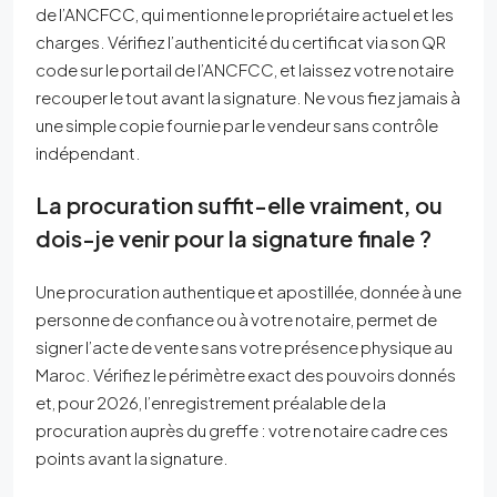
de l’ANCFCC, qui mentionne le propriétaire actuel et les
charges. Vérifiez l’authenticité du certificat via son QR
code sur le portail de l’ANCFCC, et laissez votre notaire
recouper le tout avant la signature. Ne vous fiez jamais à
une simple copie fournie par le vendeur sans contrôle
indépendant.
La procuration suffit-elle vraiment, ou
dois-je venir pour la signature finale ?
Une procuration authentique et apostillée, donnée à une
personne de confiance ou à votre notaire, permet de
signer l’acte de vente sans votre présence physique au
Maroc. Vérifiez le périmètre exact des pouvoirs donnés
et, pour 2026, l’enregistrement préalable de la
procuration auprès du greffe : votre notaire cadre ces
points avant la signature.