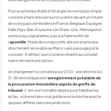
Pour un acheteur établi à l’étranger, la voie la plus simple
consiste à faire dresser la procuration devant un notaire
de votre pays de résidence (France, Belgique, Espagne,
Italie, Pays-Bas, Royaume-Uni, États-Unis, Allemagne et
autres pays signataires), puis à la faire revêtir de
l’
apostille
. Munie de son apostille, elle est en principe
directement recevable au Maroc sans passage par le
consulat. À défaut, la procuration établie au consulat
marocain reste une option.
Un changement à connaître pour 2026 : une réforme (loi
31.18) rend obligatoire l’
enregistrement préalable de
la procuration immobilière auprès du greffe du
tribunal
. C’est une formalité de plus pour fiabiliser les
actes : votre notaire vous guidera sur la marche exacte,
qui peut différer selon les juridictions.