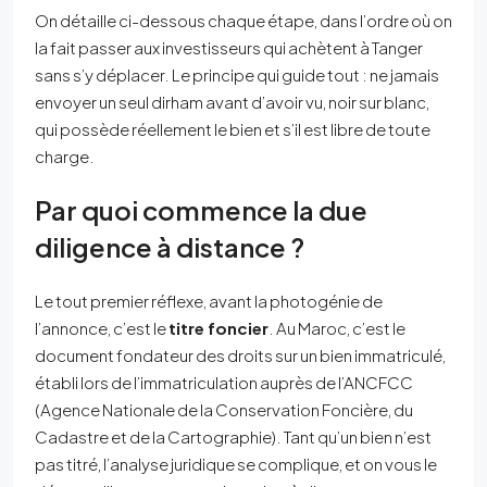
On détaille ci-dessous chaque étape, dans l’ordre où on
la fait passer aux investisseurs qui achètent à Tanger
sans s’y déplacer. Le principe qui guide tout : ne jamais
envoyer un seul dirham avant d’avoir vu, noir sur blanc,
qui possède réellement le bien et s’il est libre de toute
charge.
Par quoi commence la due
diligence à distance ?
Le tout premier réflexe, avant la photogénie de
l’annonce, c’est le
titre foncier
. Au Maroc, c’est le
document fondateur des droits sur un bien immatriculé,
établi lors de l’immatriculation auprès de l’ANCFCC
(Agence Nationale de la Conservation Foncière, du
Cadastre et de la Cartographie). Tant qu’un bien n’est
pas titré, l’analyse juridique se complique, et on vous le