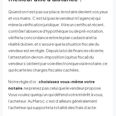
Quand on n’est pas sur place, le notaire devient vos yeux
et vos mains. C’est lui (pas le vendeur ni l’agence) qui
mène la vérification juridique : il tire un certificat récent,
contrôle l’absence d’hypothèque ou de pré-notation,
vérifie la concordance entre le plan cadastral et la
réalité du bien, et s’assure que la situation fiscale du
vendeur est en règle. Depuis la loi de finances récente,
l’attestation de non-imposition (quitus fiscal) du
vendeur s’obtient par voie électronique via le notaire, ce
qui écarte les charges fiscales cachées.
Notre règle d’or :
choisissez vous-même votre
notaire
, ne prenez pas celui que le vendeur propose.
Vous voulez quelqu’un qui défend votre intérêt à vous,
l’acheteur. Au Maroc, c’est d’ailleurs généralement
l’acheteur qui supporte la totalité des frais d’acte.