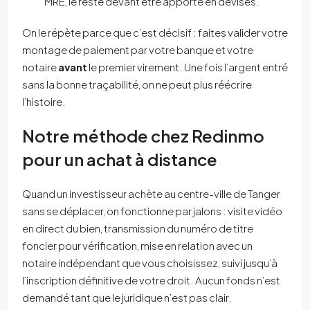
MRE, le reste devant être apporté en devises.
On le répète parce que c’est décisif : faites valider votre
montage de paiement par votre banque et votre
notaire
avant
le premier virement. Une fois l’argent entré
sans la bonne traçabilité, on ne peut plus réécrire
l’histoire.
Notre méthode chez Redinmo
pour un achat à distance
Quand un investisseur achète au centre-ville de Tanger
sans se déplacer, on fonctionne par jalons : visite vidéo
en direct du bien, transmission du numéro de titre
foncier pour vérification, mise en relation avec un
notaire indépendant que vous choisissez, suivi jusqu’à
l’inscription définitive de votre droit. Aucun fonds n’est
demandé tant que le juridique n’est pas clair.