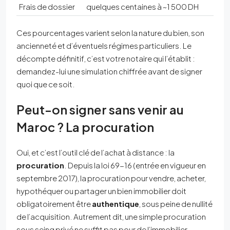
Frais de dossier
quelques centaines à ~1 500 DH
Ces pourcentages varient selon la nature du bien, son
ancienneté et d’éventuels régimes particuliers. Le
décompte définitif, c’est votre notaire qui l’établit :
demandez-lui une simulation chiffrée avant de signer
quoi que ce soit.
Peut-on signer sans venir au
Maroc ? La procuration
Oui, et c’est l’outil clé de l’achat à distance : la
procuration
. Depuis la loi 69-16 (entrée en vigueur en
septembre 2017), la procuration pour vendre, acheter,
hypothéquer ou partager un bien immobilier doit
obligatoirement être
authentique
, sous peine de nullité
de l’acquisition. Autrement dit, une simple procuration
sous seing privé ne suffit pas pour de l’immobilier.