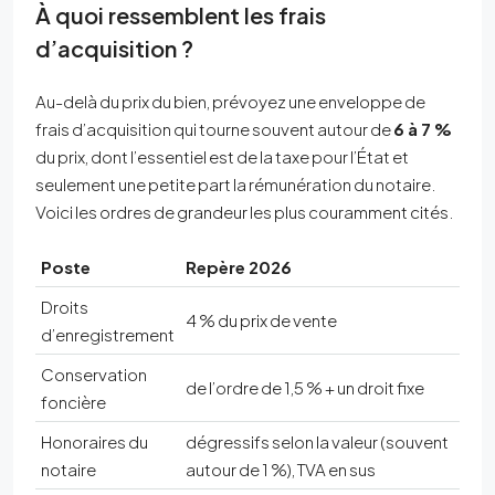
À quoi ressemblent les frais
d’acquisition ?
Au-delà du prix du bien, prévoyez une enveloppe de
frais d’acquisition qui tourne souvent autour de
6 à 7 %
du prix, dont l’essentiel est de la taxe pour l’État et
seulement une petite part la rémunération du notaire.
Voici les ordres de grandeur les plus couramment cités.
Poste
Repère 2026
Droits
4 % du prix de vente
d’enregistrement
Conservation
de l’ordre de 1,5 % + un droit fixe
foncière
Honoraires du
dégressifs selon la valeur (souvent
notaire
autour de 1 %), TVA en sus