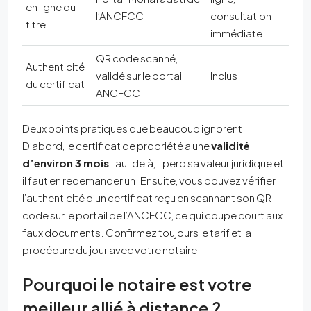
en ligne du
l’ANCFCC
consultation
titre
immédiate
QR code scanné,
Authenticité
validé sur le portail
Inclus
du certificat
ANCFCC
Deux points pratiques que beaucoup ignorent.
D’abord, le certificat de propriété a une
validité
d’environ 3 mois
: au-delà, il perd sa valeur juridique et
il faut en redemander un. Ensuite, vous pouvez vérifier
l’authenticité d’un certificat reçu en scannant son QR
code sur le portail de l’ANCFCC, ce qui coupe court aux
faux documents. Confirmez toujours le tarif et la
procédure du jour avec votre notaire.
Pourquoi le notaire est votre
meilleur allié à distance ?