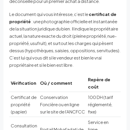
déconseille pour un premier achat à distance.
Le document qui vous intéresse, c’est le
certificat de
propriété
: une photographie officielle et instantanée
de la situation juridique du bien. Il indique le propriétaire
actuel, la nature exacte du droit (pleine propriété, nue-
propriété, usufruit), et surtout les charges qui pèsent
dessus (hypothèques, saisies, oppositions, servitudes).
C’est lui qui vous dit si le vendeur est bien le vrai
propriétaire et si le bien est libre.
Repère de
Vérification
Où / comment
coût
Certificat de
Conservation
100 DH (tarif
propriété
Foncière ou en ligne
réglementé,
(papier)
sur le site de l’ANCFCC
fixe)
Service en
Consultation
Portail Mohafadati de
ligne,