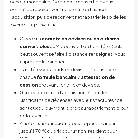
banque marocaine. Ce compte convertible vous
permet de recevoir vos transferts, de financer
l’acquisition, puis de reconvertir et rapatrier le solde, les
loyers ou la plus-value.
Ouvrez un
compte en devises ou en dirhams
convertibles
au Maroc avant de transférer (cela
peut souvent se faire à distance, renseignez-vous
auprès de la banque).
Transférez vos fonds en devises et conservez
chaque
formule bancaire / attestation de
cession
prouvant l’origine en devises.
Gardez le contrat d’acquisition et tous les
justificatifs de dépenses avec leurs factures : ce
sont eux qui ouvriront le droit au rapatriement le jour
de la revente.
À noter : une banque marocaine peut financer
jusqu’à 70 % du prix pour un non-résident ou un