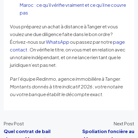
Maroc : ce qu’il vérifie vraiment et ce qu’il ne couvre
pas
Vous préparez un achat à distance à Tanger et vous
voulez une due diligence faite dans le bon ordre ?
Écrivez-nous sur
WhatsApp
ou passez par notre
page
contact
. On vérifie le titre, on vous met en relation avec
un notaire indépendant, et on ne lance rien tant que le
juridique n’est pas net.
Par l’équipe Redinmo, agence immobilière à Tanger.
Montants donnés à titre indicatif 2026 ; votre notaire
ou votre banque établit le décompte exact.
Prev Post
Next Post
Quel contrat de bail
Spoliation foncière au