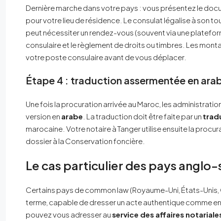
Dernière marche dans votre pays : vous présentez le do
pour votre lieu de résidence. Le consulat légalise à son 
peut nécessiter un rendez-vous (souvent via une plateform
consulaire et le règlement de droits ou timbres. Les montant
votre poste consulaire avant de vous déplacer.
Étape 4 : traduction assermentée en ara
Une fois la procuration arrivée au Maroc, les administrati
version en
arabe
. La traduction doit être faite par un
trad
marocaine. Votre notaire à Tanger utilise ensuite la procura
dossier à la Conservation foncière.
Le cas particulier des pays anglo-s
Certains pays de common law (Royaume-Uni, États-Unis, Ca
terme, capable de dresser un acte authentique comme en 
pouvez vous adresser au
service des affaires notarial