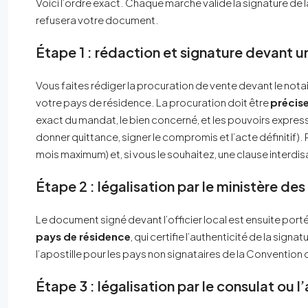
Voici l’ordre exact. Chaque marche valide la signature de l
refusera votre document.
Étape 1 : rédaction et signature devant un 
Vous faites rédiger la procuration de vente devant le notai
votre pays de résidence. La procuration doit être
précis
exact du mandat, le bien concerné, et les pouvoirs expressém
donner quittance, signer le compromis et l’acte définitif)
mois maximum) et, si vous le souhaitez, une clause interdis
Étape 2 : légalisation par le ministère de
Le document signé devant l’officier local est ensuite port
pays de résidence
, qui certifie l’authenticité de la sign
l’apostille pour les pays non signataires de la Convention
Étape 3 : légalisation par le consulat o