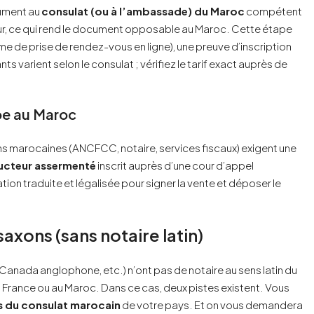
cument au
consulat (ou à l’ambassade) du Maroc
compétent
tour, ce qui rend le document opposable au Maroc. Cette étape
e de prise de rendez-vous en ligne), une preuve d’inscription
s varient selon le consulat ; vérifiez le tarif exact auprès de
be au Maroc
ons marocaines (ANCFCC, notaire, services fiscaux) exigent une
ucteur assermenté
inscrit auprès d’une cour d’appel
tion traduite et légalisée pour signer la vente et déposer le
axons (sans notaire latin)
nada anglophone, etc.) n’ont pas de notaire au sens latin du
France ou au Maroc. Dans ce cas, deux pistes existent. Vous
es du consulat marocain
de votre pays. Et on vous demandera