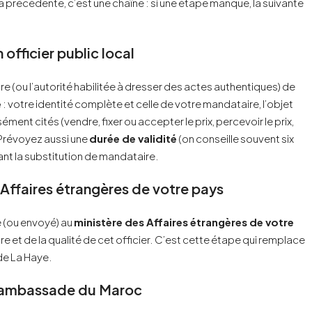
a précédente, c’est une chaîne : si une étape manque, la suivante
officier public local
re (ou l’autorité habilitée à dresser des actes authentiques) de
e
: votre identité complète et celle de votre mandataire, l’objet
ent cités (vendre, fixer ou accepter le prix, percevoir le prix,
. Prévoyez aussi une
durée de validité
(on conseille souvent six
ant la substitution de mandataire.
s Affaires étrangères de votre pays
é (ou envoyé) au
ministère des Affaires étrangères de votre
ature et de la qualité de cet officier. C’est cette étape qui remplace
 de La Haye.
u l’ambassade du Maroc