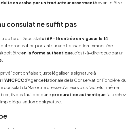
aduite en arabe par un traducteur assermenté
avant d’être
 consulat ne suffit pas
trop tard. Depuis la
loi 69-16 entrée en vigueur le 14
8), toute procuration portant sur une transaction immobilière
) doit être
en la forme authentique
, c’est-à-dire reçue par un
e.
ivé” dont on faisait juste légaliser la signature à
ar l’ANCFCC
(l’Agence Nationale de la Conservation Foncière, du
 consulat du Maroc ne dresse d’ailleurs plus l’acte lui-même : il
 bien, il vous faut donc une
procuration authentique
faite chez
 simple légalisation de signature.
ape