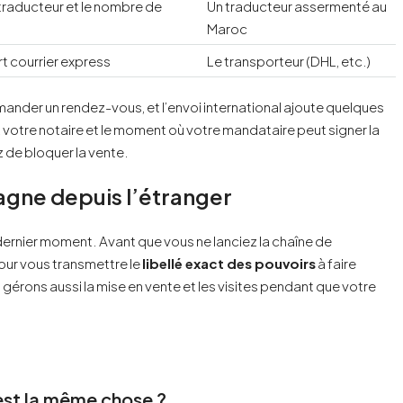
 traducteur et le nombre de
Un traducteur assermenté au
Maroc
t courrier express
Le transporteur (DHL, etc.)
ander un rendez-vous, et l’envoi international ajoute quelques
 votre notaire et le moment où votre mandataire peut signer la
 de bloquer la vente.
ne depuis l’étranger
 dernier moment. Avant que vous ne lanciez la chaîne de
our vous transmettre le
libellé exact des pouvoirs
à faire
 gérons aussi la mise en vente et les visites pendant que votre
c’est la même chose ?