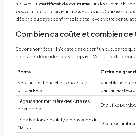
souvent un
certificat de coutume
: un document délivré 
pouvoirs de l’officier ayant reçu votre acte (par exemple un
dépend du pays : confirmez le détail avec votre consulat 
Combien ça coûte et combien de
Soyons honnêtes : il n’existe pas de tarif unique, parce q
montants dépendent de votre pays. Voici un ordre de gran
Poste
Ordre de grande
Acte authentique chez le notaire /
Variable selon le
officier local
centaines d’euro
Légalisation ministère des Affaires
Droit fixe par do
étrangères
Légalisation consulat / ambassade du
Droits ou timbres
Maroc