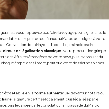
nger, mais vous ne pouvez pas faire le voyage pour signer chez le
 mandatez quelqu’un de confiance au Maroc pour signer à votre
 la Convention de La Haye sur l’apostille, le simple cachet
le
circuit de légalisation classique
: votre procuration grimpe
istère des Affaires étrangères de votre pays, puis le consulat du
chaque étape, dans l’ordre, pour que votre dossier ne soit pas
oit être
établie en la forme authentique
(devant un notaire ou
 chaîne
: signature certifiée localement, puis légalisée par le
nce, puis légalisée par le consulat ou l’ambassade du Maroc