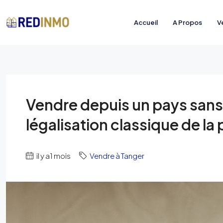
Accueil
A Propos
V
Vendre depuis un pays sans ap
légalisation classique de la
il y a1 mois
Vendre à Tanger