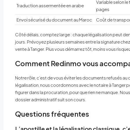
Variable selon le
Traduction assermentée en arabe
pages
Envoi sécurisé du document au Maroc
Coût de transpor
Côté délais, comptez large : chaque légalisation peut dem
jours. Prévoyez plusieurs semaines entre la signature chez
vente à Tanger. Plus vous démarrez tôt, moins vous risquez
Comment Redinmo vous accompag
Notre rôle, c’est de vous éviter les documents refusés au
légalisation, nous coordonnons avec le notaire à Tanger p
figurer dans la procuration, pour que rien ne manque. Nous
dossier administratif suit son cours.
Questions fréquentes
L’apostille et la légalisation classique, 