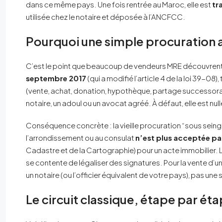
dans ce même pays. Une fois rentrée au Maroc, elle est
tr
utilisée chez le notaire et déposée à l’ANCFCC.
Pourquoi une simple procuration au
C’est le point que beaucoup de vendeurs MRE découvrent 
septembre 2017
(qui a modifié l’article 4 de la loi 39-0
(vente, achat, donation, hypothèque, partage successoral
notaire, un adoul ou un avocat agréé. À défaut, elle est null
Conséquence concrète : la vieille procuration “sous seing pr
l’arrondissement ou au consulat
n’est plus acceptée p
Cadastre et de la Cartographie) pour un acte immobilier. Le
se contente de légaliser des signatures. Pour la vente d’un
un notaire (ou l’officier équivalent de votre pays), pas une
Le circuit classique, étape par ét