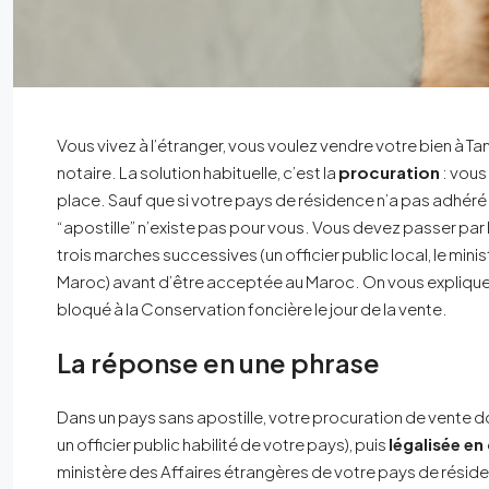
Vous vivez à l’étranger, vous voulez vendre votre bien à Ta
notaire. La solution habituelle, c’est la
procuration
: vous
place. Sauf que si votre pays de résidence n’a pas adhéré à
“apostille” n’existe pas pour vous. Vous devez passer par 
trois marches successives (un officier public local, le min
Maroc) avant d’être acceptée au Maroc. On vous explique 
bloqué à la Conservation foncière le jour de la vente.
La réponse en une phrase
Dans un pays sans apostille, votre procuration de vente d
un officier public habilité de votre pays), puis
légalisée en
ministère des Affaires étrangères de votre pays de réside