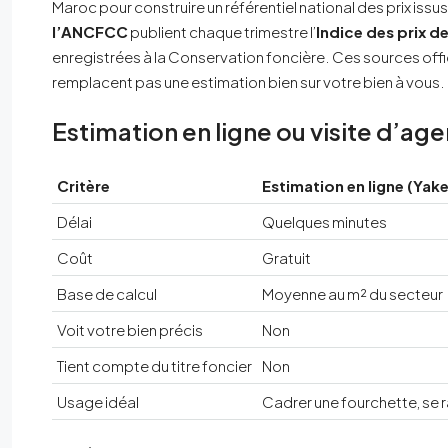
Maroc pour construire un référentiel national des prix issus
l’ANCFCC
publient chaque trimestre l’
Indice des prix de
enregistrées à la Conservation foncière. Ces sources offi
remplacent pas une estimation bien sur votre bien à vous.
Estimation en ligne ou visite d’ag
Critère
Estimation en ligne (Yak
Délai
Quelques minutes
Coût
Gratuit
Base de calcul
Moyenne au m² du secteur
Voit votre bien précis
Non
Tient compte du titre foncier
Non
Usage idéal
Cadrer une fourchette, se 