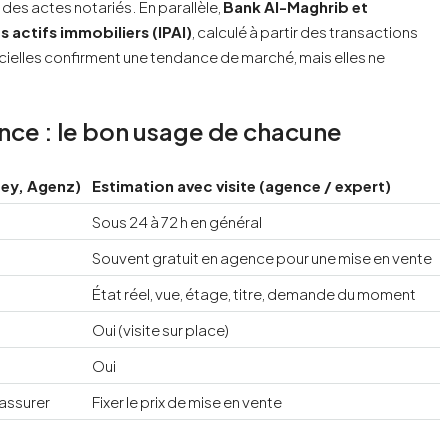
 des actes notariés. En parallèle,
Bank Al-Maghrib et
s actifs immobiliers (IPAI)
, calculé à partir des transactions
cielles confirment une tendance de marché, mais elles ne
ence : le bon usage de chacune
eey, Agenz)
Estimation avec visite (agence / expert)
Sous 24 à 72 h en général
Souvent gratuit en agence pour une mise en vente
État réel, vue, étage, titre, demande du moment
Oui (visite sur place)
Oui
rassurer
Fixer le prix de mise en vente