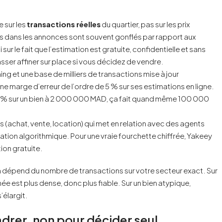
 sur les
transactions réelles
du quartier, pas sur les prix
hés dans les annonces sont souvent gonflés par rapport aux
ur le fait que l’estimation est gratuite, confidentielle et sans
passer affiner sur place si vous décidez de vendre.
ng et une base de milliers de transactions mise à jour
e marge d’erreur de l’ordre de 5 % sur ses estimations en ligne.
s 5 % sur un bien à 2 000 000 MAD, ça fait quand même 100 000
(achat, vente, location) qui met en relation avec des agents
ion algorithmique. Pour une vraie fourchette chiffrée, Yakeey
ion gratuite.
sion dépend du nombre de transactions sur votre secteur exact. Sur
onnée est plus dense, donc plus fiable. Sur un bien atypique,
’élargit.
cadrer, non pour décider seul