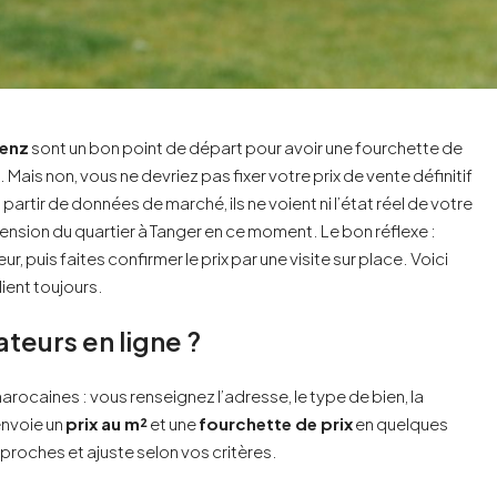
enz
sont un bon point de départ pour avoir une fourchette de
ais non, vous ne devriez pas fixer votre prix de vente définitif
artir de données de marché, ils ne voient ni l’état réel de votre
i la tension du quartier à Tanger en ce moment. Le bon réflexe :
r, puis faites confirmer le prix par une visite sur place. Voici
lient toujours.
eurs en ligne ?
rocaines : vous renseignez l’adresse, le type de bien, la
renvoie un
prix au m²
et une
fourchette de prix
en quelques
 proches et ajuste selon vos critères.