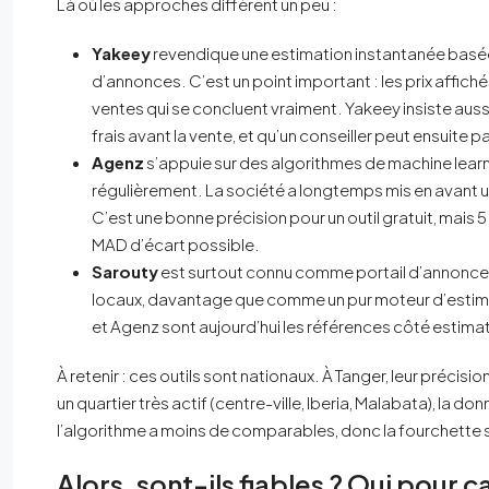
Là où les approches diffèrent un peu :
Yakeey
revendique une estimation instantanée basée
d’annonces. C’est un point important : les prix affic
ventes qui se concluent vraiment. Yakeey insiste aussi s
frais avant la vente, et qu’un conseiller peut ensuite 
Agenz
s’appuie sur des algorithmes de machine learni
régulièrement. La société a longtemps mis en avant un
C’est une bonne précision pour un outil gratuit, mai
MAD d’écart possible.
Sarouty
est surtout connu comme portail d’annonces 
locaux, davantage que comme un pur moteur d’estimat
et Agenz sont aujourd’hui les références côté estimat
À retenir : ces outils sont nationaux. À Tanger, leur préci
un quartier très actif (centre-ville, Iberia, Malabata), la d
l’algorithme a moins de comparables, donc la fourchette s
Alors, sont-ils fiables ? Oui pour 