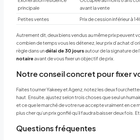
principale
avant la vente
Petites ventes
Prix de cession inférieur à
Autrement dit, deux biens vendus au même prix peuvent vo
combien de temps vous les détenez, leur prix d’achat d’origi
règle dans un
délai de 30 jours
autour de la signature de l’
notaire
avant de vous fixer un objectif de prix.
Notre conseil concret pour fixer v
Faites tourner Yakeey et Agenz, notez les deux fourchettes,
haut. Ensuite, ajustez selon trois choses que seul un humain v
et ce que le marché de votre rue accepte vraiment en ce mo
plus cher qu’un prix gonflé qu’il faudra baisser deux fois. Et 
Questions fréquentes