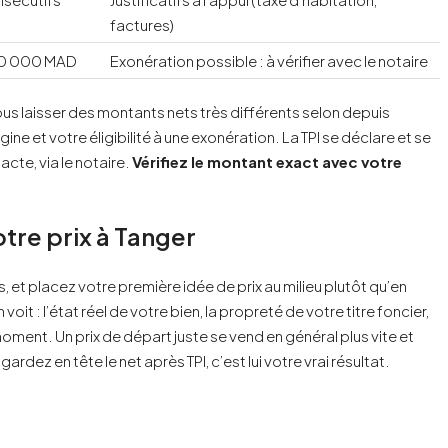
factures)
 140 000 MAD
Exonération possible : à vérifier avec le notaire
us laisser des montants nets très différents selon depuis
ne et votre éligibilité à une exonération. La TPI se déclare et se
acte, via le notaire.
Vérifiez le montant exact avec votre
otre prix à Tanger
 et placez votre première idée de prix au milieu plutôt qu’en
oit : l’état réel de votre bien, la propreté de votre titre foncier,
ment. Un prix de départ juste se vend en général plus vite et
gardez en tête le net après TPI, c’est lui votre vrai résultat.