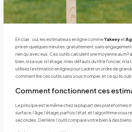
En clair : oui, les estimateurs en ligne comme
Yakeey
et
Ag
prix en quelques minutes, gratuitement, sans engagement. M
rien qu’avec eux. Ces outils calculent une moyenne au m² à p
bien, ni sa vue, ni l’étage, ni les défauts du titre foncier, n
utilisez l’estimation en ligne pour cadrer un ordre de grandeu
comment lire ces outils sans vous tromper, et ce qu’ils oub
Comment fonctionnent ces estimat
Le principe est le même chez la plupart des plateformes ma
surface, l’âge, l’étage, parfois l’état, et l’algorithme vous 
secondes. Derrière, l’outil compare votre bien à des biens