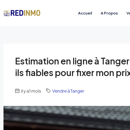
Accueil
A Propos
V
Estimation en ligne à Tange
ils fiables pour fixer mon pri
il y a1 mois
Vendre à Tanger