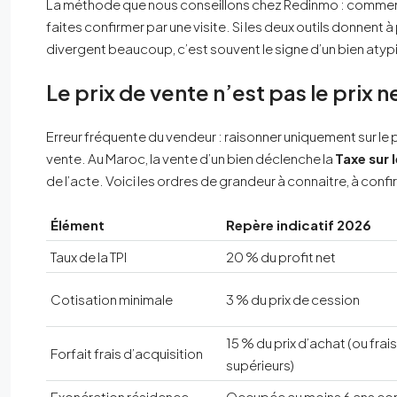
La méthode que nous conseillons chez Redinmo : commenc
faites confirmer par une visite. Si les deux outils donnent 
divergent beaucoup, c’est souvent le signe d’un bien atypiqu
Le prix de vente n’est pas le prix 
Erreur fréquente du vendeur : raisonner uniquement sur le pr
vente. Au Maroc, la vente d’un bien déclenche la
Taxe sur 
de l’acte. Voici les ordres de grandeur à connaitre, à confi
Élément
Repère indicatif 2026
Taux de la TPI
20 % du profit net
Cotisation minimale
3 % du prix de cession
15 % du prix d’achat (ou frais 
Forfait frais d’acquisition
supérieurs)
Exonération résidence
Occupée au moins 6 ans co