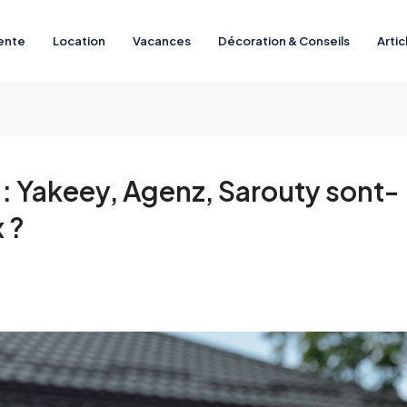
ente
Location
Vacances
Décoration & Conseils
Artic
r : Yakeey, Agenz, Sarouty sont-
x ?