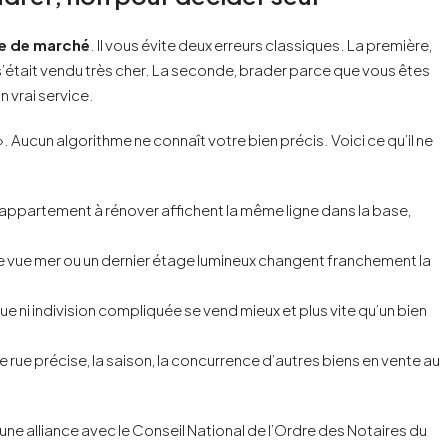
e de marché
. Il vous évite deux erreurs classiques. La première,
n s’était vendu très cher. La seconde, brader parce que vous êtes
n vrai service.
t ». Aucun algorithme ne connaît votre bien précis. Voici ce qu’il ne
 appartement à rénover affichent la même ligne dans la base,
ne vue mer ou un dernier étage lumineux changent franchement la
ue ni indivision compliquée se vend mieux et plus vite qu’un bien
e rue précise, la saison, la concurrence d’autres biens en vente au
ne alliance avec le Conseil National de l’Ordre des Notaires du