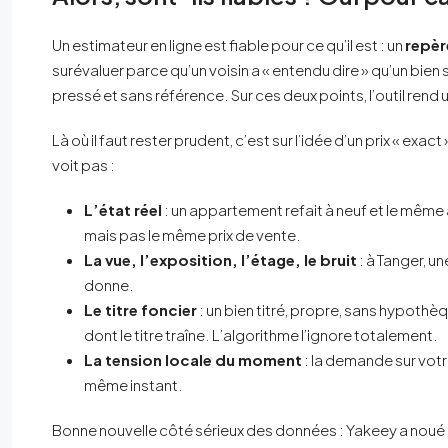
Un estimateur en ligne est fiable pour ce qu’il est : un
repèr
surévaluer parce qu’un voisin a « entendu dire » qu’un bie
pressé et sans référence. Sur ces deux points, l’outil rend u
Là où il faut rester prudent, c’est sur l’idée d’un prix « exac
voit pas :
L’état réel
: un appartement refait à neuf et le même
mais pas le même prix de vente.
La vue, l’exposition, l’étage, le bruit
: à Tanger, u
donne.
Le titre foncier
: un bien titré, propre, sans hypothèq
dont le titre traîne. L’algorithme l’ignore totalement.
La tension locale du moment
: la demande sur votr
même instant.
Bonne nouvelle côté sérieux des données : Yakeey a noué u