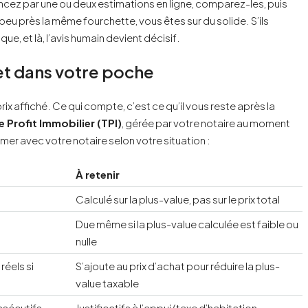
ez par une ou deux estimations en ligne, comparez-les, puis
à peu près la même fourchette, vous êtes sur du solide. S’ils
e, et là, l’avis humain devient décisif.
net dans votre poche
ix affiché. Ce qui compte, c’est ce qu’il vous reste après la
le Profit Immobilier (TPI)
, gérée par votre notaire au moment
rmer avec votre notaire selon votre situation :
À retenir
Calculé sur la plus-value, pas sur le prix total
Due même si la plus-value calculée est faible ou
nulle
réels si
S’ajoute au prix d’achat pour réduire la plus-
value taxable
nsécutifs
Justificatifs à l’appui (taxe d’habitation,