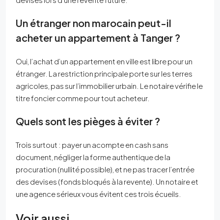
Un étranger non marocain peut-il
acheter un appartement à Tanger ?
Oui, l’achat d’un appartement en ville est libre pour un
étranger. La restriction principale porte sur les terres
agricoles, pas sur l’immobilier urbain. Le notaire vérifie le
titre foncier comme pour tout acheteur.
Quels sont les pièges à éviter ?
Trois surtout : payer un acompte en cash sans
document, négliger la forme authentique de la
procuration (nullité possible), et ne pas tracer l’entrée
des devises (fonds bloqués à la revente). Un notaire et
une agence sérieux vous évitent ces trois écueils.
Voir aussi