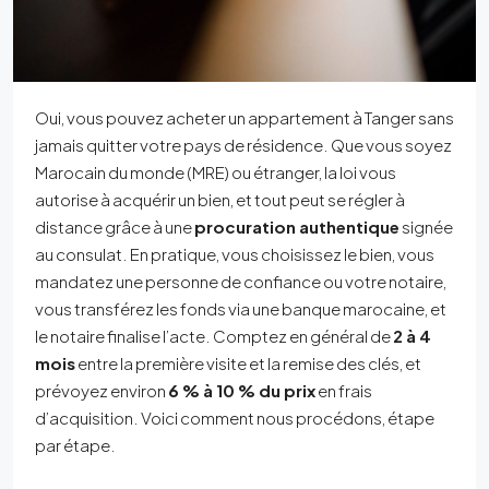
Oui, vous pouvez acheter un appartement à Tanger sans
jamais quitter votre pays de résidence. Que vous soyez
Marocain du monde (MRE) ou étranger, la loi vous
autorise à acquérir un bien, et tout peut se régler à
distance grâce à une
procuration authentique
signée
au consulat. En pratique, vous choisissez le bien, vous
mandatez une personne de confiance ou votre notaire,
vous transférez les fonds via une banque marocaine, et
le notaire finalise l’acte. Comptez en général de
2 à 4
mois
entre la première visite et la remise des clés, et
prévoyez environ
6 % à 10 % du prix
en frais
d’acquisition. Voici comment nous procédons, étape
par étape.