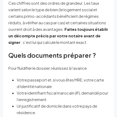
Ces chiffres sont des ordres de grandeur. Les taux
varient selon le type de bien (le logement social et
certains primo-accédants bénéficient de régimes
réduits, à vérifier au cas par cas) et certaines situations
ouvrent droit à des avantages.
Faites toujours établir
un décompte précis par votre notaire avant de
signer
: c’est lui qui calcule le montant exact.
Quels documents préparer ?
Pour fluidifier le dossier, réunissez à l’avance :
Votre passeport et, si vous êtes MRE, votre carte
d’identité nationale.
Votre identifiant fiscal marocain (IF), demandé pour
l’enregistrement.
Un justificatif de domicile dans votre pays de
résidence.