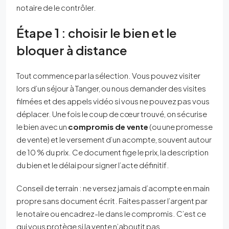
notaire de le contrôler.
Étape 1 : choisir le bien et le
bloquer à distance
Tout commence par la sélection. Vous pouvez visiter
lors d’un séjour à Tanger, ou nous demander des visites
filmées et des appels vidéo si vous ne pouvez pas vous
déplacer. Une fois le coup de cœur trouvé, on sécurise
le bien avec un
compromis de vente
(ou une promesse
de vente) et le versement d’un acompte, souvent autour
de 10 % du prix. Ce document fige le prix, la description
du bien et le délai pour signer l’acte définitif.
Conseil de terrain : ne versez jamais d’acompte en main
propre sans document écrit. Faites passer l’argent par
le notaire ou encadrez-le dans le compromis. C’est ce
qui vous protège si la vente n’aboutit pas.