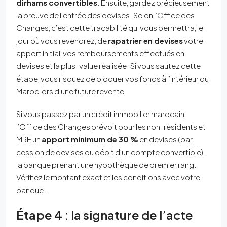
dirhams convertibles
. Ensuite, gardez précieusement
la preuve de l’entrée des devises. Selon l’Office des
Changes, c’est cette traçabilité qui vous permettra, le
jour où vous revendrez, de
rapatrier en devises
votre
apport initial, vos remboursements effectués en
devises et la plus-value réalisée. Si vous sautez cette
étape, vous risquez de bloquer vos fonds à l’intérieur du
Maroc lors d’une future revente.
Si vous passez par un crédit immobilier marocain,
l’Office des Changes prévoit pour les non-résidents et
MRE un
apport minimum de 30 %
en devises (par
cession de devises ou débit d’un compte convertible),
la banque prenant une hypothèque de premier rang.
Vérifiez le montant exact et les conditions avec votre
banque.
Étape 4 : la signature de l’acte