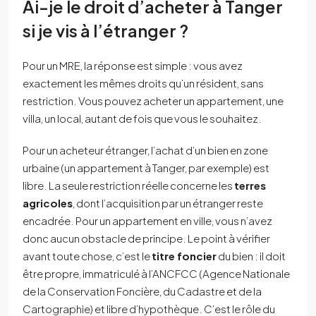
Ai-je le droit d’acheter à Tanger
si je vis à l’étranger ?
Pour un MRE, la réponse est simple : vous avez
exactement les mêmes droits qu’un résident, sans
restriction. Vous pouvez acheter un appartement, une
villa, un local, autant de fois que vous le souhaitez.
Pour un acheteur étranger, l’achat d’un bien en zone
urbaine (un appartement à Tanger, par exemple) est
libre. La seule restriction réelle concerne les
terres
agricoles
, dont l’acquisition par un étranger reste
encadrée. Pour un appartement en ville, vous n’avez
donc aucun obstacle de principe. Le point à vérifier
avant toute chose, c’est le
titre foncier
du bien : il doit
être propre, immatriculé à l’ANCFCC (Agence Nationale
de la Conservation Foncière, du Cadastre et de la
Cartographie) et libre d’hypothèque. C’est le rôle du