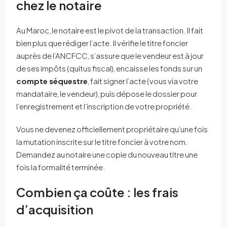
chez le notaire
Au Maroc, le notaire est le pivot de la transaction. Il fait
bien plus que rédiger l’acte. Il vérifie le titre foncier
auprès de l’ANCFCC, s’assure que le vendeur est à jour
de ses impôts (quitus fiscal), encaisse les fonds sur un
compte séquestre
, fait signer l’acte (vous via votre
mandataire, le vendeur), puis dépose le dossier pour
l’enregistrement et l’inscription de votre propriété.
Vous ne devenez officiellement propriétaire qu’une fois
la mutation inscrite sur le titre foncier à votre nom.
Demandez au notaire une copie du nouveau titre une
fois la formalité terminée.
Combien ça coûte : les frais
d’acquisition