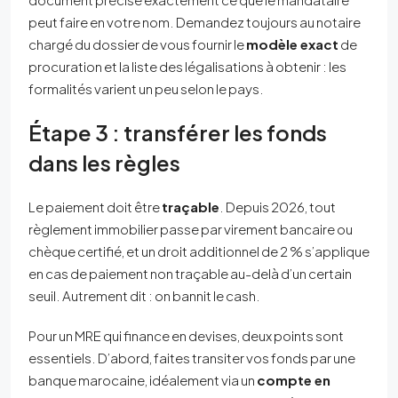
peut faire en votre nom. Demandez toujours au notaire
chargé du dossier de vous fournir le
modèle exact
de
procuration et la liste des légalisations à obtenir : les
formalités varient un peu selon le pays.
Étape 3 : transférer les fonds
dans les règles
Le paiement doit être
traçable
. Depuis 2026, tout
règlement immobilier passe par virement bancaire ou
chèque certifié, et un droit additionnel de 2 % s’applique
en cas de paiement non traçable au-delà d’un certain
seuil. Autrement dit : on bannit le cash.
Pour un MRE qui finance en devises, deux points sont
essentiels. D’abord, faites transiter vos fonds par une
banque marocaine, idéalement via un
compte en