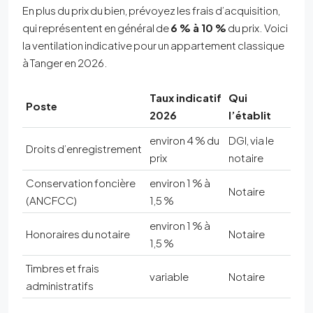
En plus du prix du bien, prévoyez les frais d’acquisition,
qui représentent en général de
6 % à 10 %
du prix. Voici
la ventilation indicative pour un appartement classique
à Tanger en 2026.
Taux indicatif
Qui
Poste
2026
l’établit
environ 4 % du
DGI, via le
Droits d’enregistrement
prix
notaire
Conservation foncière
environ 1 % à
Notaire
(ANCFCC)
1,5 %
environ 1 % à
Honoraires du notaire
Notaire
1,5 %
Timbres et frais
variable
Notaire
administratifs