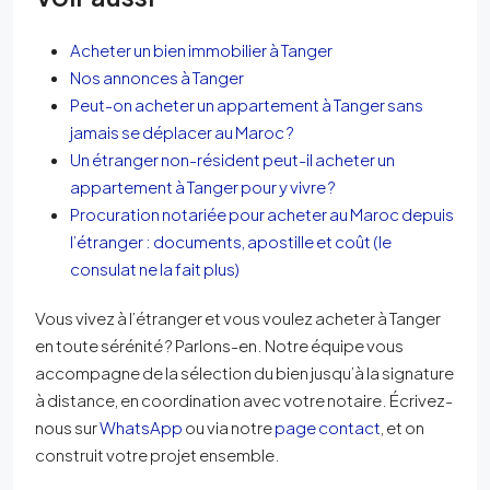
Acheter un bien immobilier à Tanger
Nos annonces à Tanger
Peut-on acheter un appartement à Tanger sans
jamais se déplacer au Maroc ?
Un étranger non-résident peut-il acheter un
appartement à Tanger pour y vivre ?
Procuration notariée pour acheter au Maroc depuis
l’étranger : documents, apostille et coût (le
consulat ne la fait plus)
Vous vivez à l’étranger et vous voulez acheter à Tanger
en toute sérénité ? Parlons-en. Notre équipe vous
accompagne de la sélection du bien jusqu’à la signature
à distance, en coordination avec votre notaire. Écrivez-
nous sur
WhatsApp
ou via notre
page contact
, et on
construit votre projet ensemble.