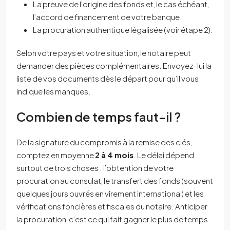
La preuve de l’origine des fonds et, le cas échéant,
l’accord de financement de votre banque.
La procuration authentique légalisée (voir étape 2).
Selon votre pays et votre situation, le notaire peut
demander des pièces complémentaires. Envoyez-lui la
liste de vos documents dès le départ pour qu’il vous
indique les manques.
Combien de temps faut-il ?
De la signature du compromis à la remise des clés,
comptez en moyenne
2 à 4 mois
. Le délai dépend
surtout de trois choses : l’obtention de votre
procuration au consulat, le transfert des fonds (souvent
quelques jours ouvrés en virement international) et les
vérifications foncières et fiscales du notaire. Anticiper
la procuration, c’est ce qui fait gagner le plus de temps.