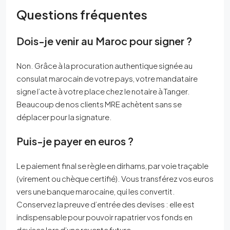
Questions fréquentes
Dois-je venir au Maroc pour signer ?
Non. Grâce à la procuration authentique signée au
consulat marocain de votre pays, votre mandataire
signe l’acte à votre place chez le notaire à Tanger.
Beaucoup de nos clients MRE achètent sans se
déplacer pour la signature.
Puis-je payer en euros ?
Le paiement final se règle en dirhams, par voie traçable
(virement ou chèque certifié). Vous transférez vos euros
vers une banque marocaine, qui les convertit.
Conservez la preuve d’entrée des devises : elle est
indispensable pour pouvoir rapatrier vos fonds en
devises lors d’une revente future.