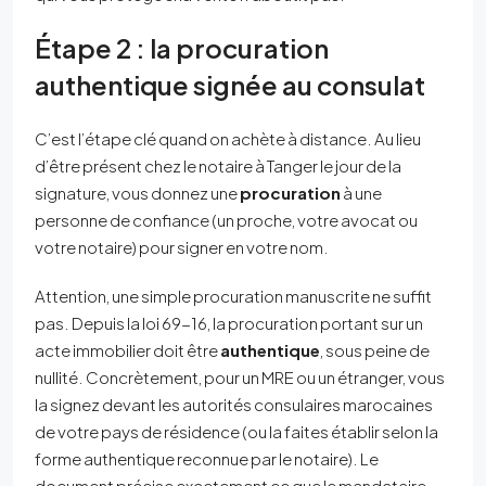
Étape 2 : la procuration
authentique signée au consulat
C’est l’étape clé quand on achète à distance. Au lieu
d’être présent chez le notaire à Tanger le jour de la
signature, vous donnez une
procuration
à une
personne de confiance (un proche, votre avocat ou
votre notaire) pour signer en votre nom.
Attention, une simple procuration manuscrite ne suffit
pas. Depuis la loi 69-16, la procuration portant sur un
acte immobilier doit être
authentique
, sous peine de
nullité. Concrètement, pour un MRE ou un étranger, vous
la signez devant les autorités consulaires marocaines
de votre pays de résidence (ou la faites établir selon la
forme authentique reconnue par le notaire). Le
document précise exactement ce que le mandataire