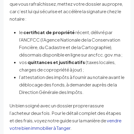
que vous rafraîchissez, mettez votre dossier au propre,
car c’est lui qui sécurise et accélère la signature chez le
notaire :
le
certificat de propriété
récent, délivré par
l’ANCFCC (l’Agence Nationale de la Conservation
Foncière, du Cadastre et de la Cartographie),
désormais disponible en ligne sur ancfcc.gov.ma ;
vos
quittances et justificatifs
(taxes locales,
charges de copropriété à jour) ;
l’attestation des impôts à fournir au notaire avant le
déblocage des fonds, à demander auprès de la
Direction Générale des Impôts.
Un bien soigné avec un dossier propre rassure
l’acheteur deux fois. Pour le détail complet des étapes
et des frais, voyez notre guide sur la manière de
vendre
votre bien immobilier à Tanger
.