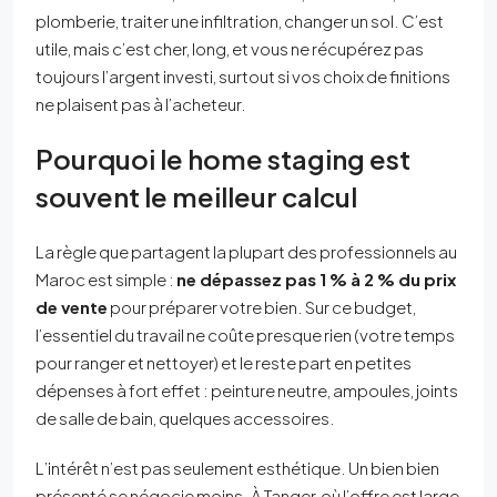
plomberie, traiter une infiltration, changer un sol. C’est
utile, mais c’est cher, long, et vous ne récupérez pas
toujours l’argent investi, surtout si vos choix de finitions
ne plaisent pas à l’acheteur.
Pourquoi le home staging est
souvent le meilleur calcul
La règle que partagent la plupart des professionnels au
Maroc est simple :
ne dépassez pas 1 % à 2 % du prix
de vente
pour préparer votre bien. Sur ce budget,
l’essentiel du travail ne coûte presque rien (votre temps
pour ranger et nettoyer) et le reste part en petites
dépenses à fort effet : peinture neutre, ampoules, joints
de salle de bain, quelques accessoires.
L’intérêt n’est pas seulement esthétique. Un bien bien
présenté se négocie moins. À Tanger, où l’offre est large