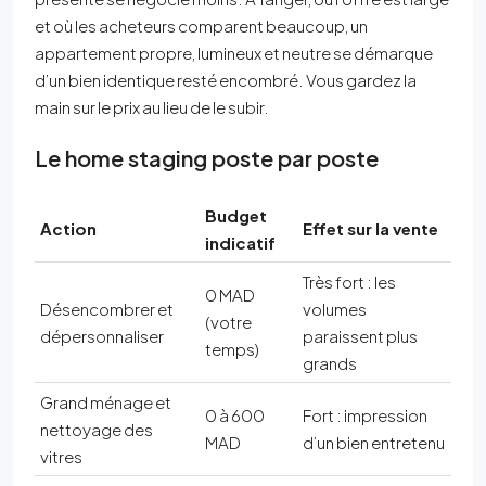
et où les acheteurs comparent beaucoup, un
appartement propre, lumineux et neutre se démarque
d’un bien identique resté encombré. Vous gardez la
main sur le prix au lieu de le subir.
Le home staging poste par poste
Budget
Action
Effet sur la vente
indicatif
Très fort : les
0 MAD
Désencombrer et
volumes
(votre
dépersonnaliser
paraissent plus
temps)
grands
Grand ménage et
0 à 600
Fort : impression
nettoyage des
MAD
d’un bien entretenu
vitres