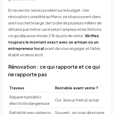
En revanche, restez prudent sur le budget. Une
rénovation complète au Maroc se situe souvent dans
une fourchette large, de l’ordre de plusieurs milliers de
dirhams par mètre carré selon l’ampleur et les finitions,
ce qui dépasse vite les 2 % du prix de vente.
Vérifiez
toujours le montant exact avec un artisan ou un
entrepreneur local
avant de vous engager, et faites
établir un devis écrit.
Rénovation : ce qui rapporte et ce qui
ne rapporte pas
Travaux
Rentable avant vente ?
Réparer humidité /
Oui : lève un frein à l’achat
électricité dangereuse
Rafraîchir une cuisine ou
Souvent : un coup de propre