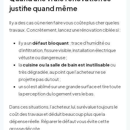
justifie quand même
Il y a des cas où ne rien faire vous coûte plus cher que les
travaux. Concrètement, lancez une rénovation ciblée si :
il y a un
défaut bloquant
: trace d’humidité ou
d’infiltration, fissure visible, installation électrique
vétuste ou dangereuse ;
la
cuisine ou la salle de bain est inutilisable
ou
très dégradée, au point que l’acheteur ne se
projette pas du tout ;
un sol est abîmé sur une grande surface et tire toute
la perception du logement vers le bas.
Dans ces situations, l’acheteur, lui, surévalue toujours le
coût des travaux et déduit beaucoup plus que la
dépense réelle. Réparer le défaut vous évite cette
grosse décote.