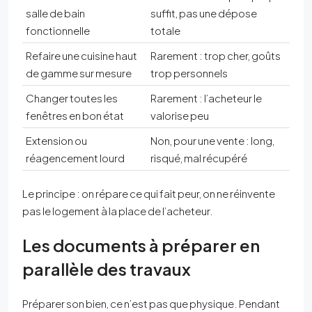
salle de bain
suffit, pas une dépose
fonctionnelle
totale
Refaire une cuisine haut
Rarement : trop cher, goûts
de gamme sur mesure
trop personnels
Changer toutes les
Rarement : l’acheteur le
fenêtres en bon état
valorise peu
Extension ou
Non, pour une vente : long,
réagencement lourd
risqué, mal récupéré
Le principe : on répare ce qui fait peur, on ne réinvente
pas le logement à la place de l’acheteur.
Les documents à préparer en
parallèle des travaux
Préparer son bien, ce n’est pas que physique. Pendant