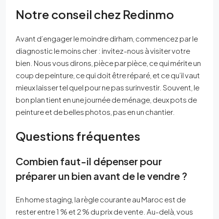
Notre conseil chez Redinmo
Avant d’engager le moindre dirham, commencez par le
diagnostic le moins cher : invitez-nous à visiter votre
bien. Nous vous dirons, pièce par pièce, ce qui mérite un
coup de peinture, ce qui doit être réparé, et ce qu’il vaut
mieux laisser tel quel pour ne pas surinvestir. Souvent, le
bon plan tient en une journée de ménage, deux pots de
peinture et de belles photos, pas en un chantier.
Questions fréquentes
Combien faut-il dépenser pour
préparer un bien avant de le vendre ?
En home staging, la règle courante au Maroc est de
rester entre 1 % et 2 % du prix de vente. Au-delà, vous