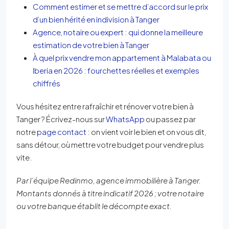
Comment estimer et se mettre d’accord sur le prix
d’un bien hérité en indivision à Tanger
Agence, notaire ou expert : qui donne la meilleure
estimation de votre bien à Tanger
À quel prix vendre mon appartement à Malabata ou
Iberia en 2026 : fourchettes réelles et exemples
chiffrés
Vous hésitez entre rafraîchir et rénover votre bien à
Tanger ? Écrivez-nous sur
WhatsApp
ou passez par
notre
page contact
: on vient voir le bien et on vous dit,
sans détour, où mettre votre budget pour vendre plus
vite.
Par l’équipe Redinmo, agence immobilière à Tanger.
Montants donnés à titre indicatif 2026 ; votre notaire
ou votre banque établit le décompte exact.