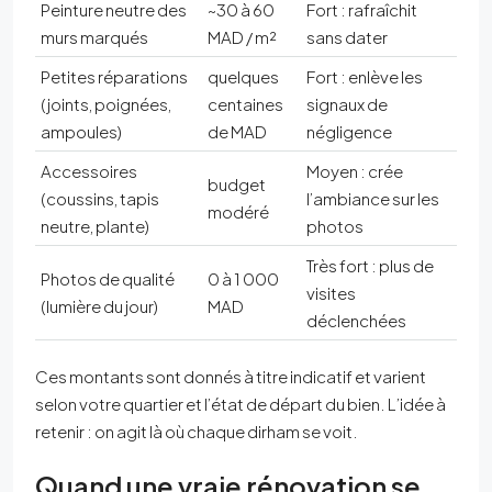
Peinture neutre des
~30 à 60
Fort : rafraîchit
murs marqués
MAD / m²
sans dater
Petites réparations
quelques
Fort : enlève les
(joints, poignées,
centaines
signaux de
ampoules)
de MAD
négligence
Accessoires
Moyen : crée
budget
(coussins, tapis
l’ambiance sur les
modéré
neutre, plante)
photos
Très fort : plus de
Photos de qualité
0 à 1 000
visites
(lumière du jour)
MAD
déclenchées
Ces montants sont donnés à titre indicatif et varient
selon votre quartier et l’état de départ du bien. L’idée à
retenir : on agit là où chaque dirham se voit.
Quand une vraie rénovation se