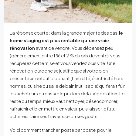
La réponse courte : dans la grande majorité des cas,
le
home staging est plus rentable qu’une vraie
rénovation
avant de vendre. Vous dépensez peu
(généralement entre 1 % et 2 % du prix de vente), vous
récupérez cette mise et vous vendez plus vite. Une
rénovation lourde ne se justifie que si votre bien
présente un défaut bloquant (humidité, électricité hors
normes, cuisine ou salle de bain inutilisable) qui ferait fuir
les acheteurs ou casser le prix lors de la négociation. Le
reste du temps, mieux vaut nettoyer, désencombrer,
rafraîchir et bien mettre en valeur, puis laisser le futur
acheteur faire ses travaux selon ses goûts.
Voici comment trancher, poste par poste, pour le