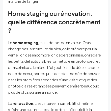
marché de Tanger.
Home staging ou rénovation :
quelle différence concrètement
?
Le
home staging
, c’est de la mise en valeur. On ne
change pas la structure du bien, on le prépare pour la
vente : on désencombre, on dépersonnalise, on répare
les petits défauts visibles, on nettoie en profondeur et
on maximise la lumière. L’objectif est de déclencher le
coup de cœur, parce qu’un acheteur se décide souvent
dans les premières secondes d’une visite, et que des
photos claires et rangées peuvent générer beaucoup
plus de clics sur une annonce.
La
rénovation
, c’est intervenir sur le bâti lui-même :
refaire une cuisine, une salle de bain, l’électricité, la