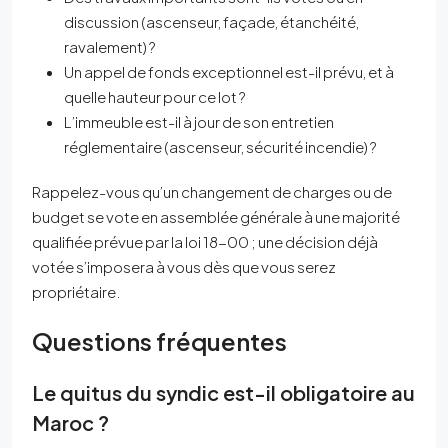
discussion (ascenseur, façade, étanchéité,
ravalement) ?
Un appel de fonds exceptionnel est-il prévu, et à
quelle hauteur pour ce lot ?
L’immeuble est-il à jour de son entretien
réglementaire (ascenseur, sécurité incendie) ?
Rappelez-vous qu’un changement de charges ou de
budget se vote en assemblée générale à une majorité
qualifiée prévue par la loi 18-00 ; une décision déjà
votée s’imposera à vous dès que vous serez
propriétaire.
Questions fréquentes
Le quitus du syndic est-il obligatoire au
Maroc ?