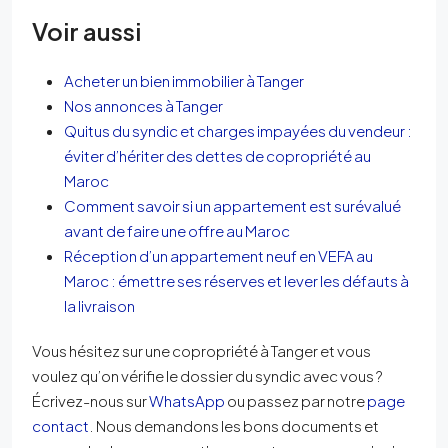
Voir aussi
Acheter un bien immobilier à Tanger
Nos annonces à Tanger
Quitus du syndic et charges impayées du vendeur :
éviter d’hériter des dettes de copropriété au
Maroc
Comment savoir si un appartement est surévalué
avant de faire une offre au Maroc
Réception d’un appartement neuf en VEFA au
Maroc : émettre ses réserves et lever les défauts à
la livraison
Vous hésitez sur une copropriété à Tanger et vous
voulez qu’on vérifie le dossier du syndic avec vous ?
Écrivez-nous sur
WhatsApp
ou passez par notre
page
contact
. Nous demandons les bons documents et