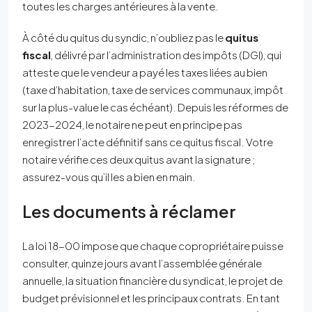
toutes les charges antérieures à la vente.
À côté du quitus du syndic, n’oubliez pas le
quitus
fiscal
, délivré par l’administration des impôts (DGI), qui
atteste que le vendeur a payé les taxes liées au bien
(taxe d’habitation, taxe de services communaux, impôt
sur la plus-value le cas échéant). Depuis les réformes de
2023-2024, le notaire ne peut en principe pas
enregistrer l’acte définitif sans ce quitus fiscal. Votre
notaire vérifie ces deux quitus avant la signature ;
assurez-vous qu’il les a bien en main.
Les documents à réclamer
La loi 18-00 impose que chaque copropriétaire puisse
consulter, quinze jours avant l’assemblée générale
annuelle, la situation financière du syndicat, le projet de
budget prévisionnel et les principaux contrats. En tant