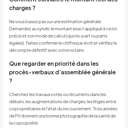
charges ?
Ne vous basez pas sur une estimation générale.
Demandez au syndic le montant exact appliqué à ce lot
précis et son mode de calcul (quote-part ou parts
égales). Faites confirmer le chiffre par écrit et vérifiez le
décompte définitif avec votre notaire.
Que regarder en priorité dans les
procès-verbaux d’assemblée générale
?
Cherchez les travaux votés ou récurrents dans les
débats, les augmentations de charges, les litiges entre
copropriétaires et l’état du recouvrement. Trois années
de PV donnent une bonne photographie de la santé de
la copropriété.