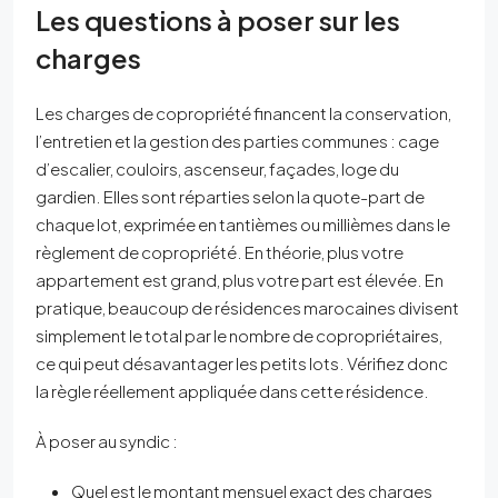
Les questions à poser sur les
charges
Les charges de copropriété financent la conservation,
l’entretien et la gestion des parties communes : cage
d’escalier, couloirs, ascenseur, façades, loge du
gardien. Elles sont réparties selon la quote-part de
chaque lot, exprimée en tantièmes ou millièmes dans le
règlement de copropriété. En théorie, plus votre
appartement est grand, plus votre part est élevée. En
pratique, beaucoup de résidences marocaines divisent
simplement le total par le nombre de copropriétaires,
ce qui peut désavantager les petits lots. Vérifiez donc
la règle réellement appliquée dans cette résidence.
À poser au syndic :
Quel est le montant mensuel exact des charges