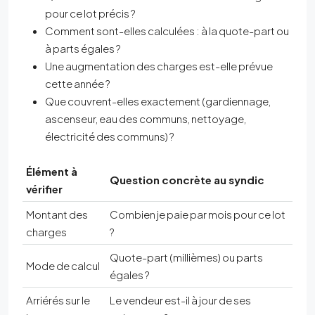
pour ce lot précis ?
Comment sont-elles calculées : à la quote-part ou
à parts égales ?
Une augmentation des charges est-elle prévue
cette année ?
Que couvrent-elles exactement (gardiennage,
ascenseur, eau des communs, nettoyage,
électricité des communs) ?
Élément à
Question concrète au syndic
vérifier
Montant des
Combien je paie par mois pour ce lot
charges
?
Quote-part (millièmes) ou parts
Mode de calcul
égales ?
Arriérés sur le
Le vendeur est-il à jour de ses