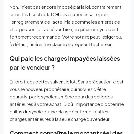
Non, il n’est pas encore imposé par la loi, contrairement
au quitus fiscal de la DGI devenu nécessaire pour
l’enregistrement de l’acte. Mais comme les arriérés de
charges sont attachés au bien, le quitus du syndic est
fortement recommandé. Votre notaire peut l’exiger ou,
à défaut, insérer une clause protégeant l’acheteur.
Qui paie les charges impayées laissées
par le vendeur ?
En droit, ces dettes suivent le lot. Sans précaution, c’est
vous, le nouveau propriétaire, qui risquez d’être
poursuivi par le syndicat, même pour des périodes
antérieures à votre achat. D’où l’importance d’obtenir le
quitus du syndic ou une clause écrite mettant les
charges antérieures à la seule charge du vendeur.
Comment connaître le montant réel des