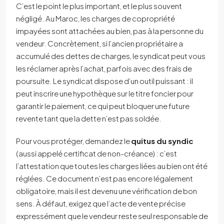
C’est le point le plus important, et le plus souvent
négligé. Au Maroc, les charges de copropriété
impayées sont attachées au bien, pas à la personne du
vendeur. Concrètement, si l’ancien propriétaire a
accumulé des dettes de charges, le syndicat peut vous
les réclamer après l’achat, parfois avec des frais de
poursuite. Le syndicat dispose d’un outil puissant : il
peut inscrire une hypothèque sur le titre foncier pour
garantir le paiement, ce qui peut bloquer une future
revente tant que la dette n’est pas soldée.
Pour vous protéger, demandez le
quitus du syndic
(aussi appelé certificat de non-créance) : c’est
l’attestation que toutes les charges liées au bien ont été
réglées. Ce document n’est pas encore légalement
obligatoire, mais il est devenu une vérification de bon
sens. À défaut, exigez que l’acte de vente précise
expressément que le vendeur reste seul responsable de