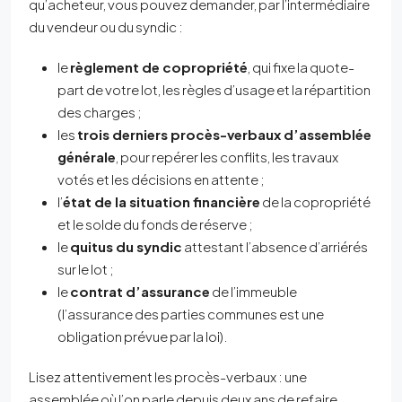
qu’acheteur, vous pouvez demander, par l’intermédiaire
du vendeur ou du syndic :
le
règlement de copropriété
, qui fixe la quote-
part de votre lot, les règles d’usage et la répartition
des charges ;
les
trois derniers procès-verbaux d’assemblée
générale
, pour repérer les conflits, les travaux
votés et les décisions en attente ;
l’
état de la situation financière
de la copropriété
et le solde du fonds de réserve ;
le
quitus du syndic
attestant l’absence d’arriérés
sur le lot ;
le
contrat d’assurance
de l’immeuble
(l’assurance des parties communes est une
obligation prévue par la loi).
Lisez attentivement les procès-verbaux : une
assemblée où l’on parle depuis deux ans de refaire