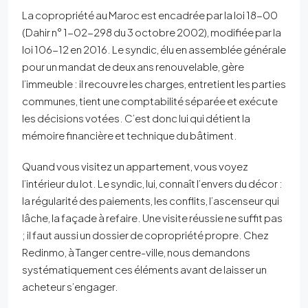
La copropriété au Maroc est encadrée par la loi 18-00
(Dahir n° 1-02-298 du 3 octobre 2002), modifiée par la
loi 106-12 en 2016. Le syndic, élu en assemblée générale
pour un mandat de deux ans renouvelable, gère
l’immeuble : il recouvre les charges, entretient les parties
communes, tient une comptabilité séparée et exécute
les décisions votées. C’est donc lui qui détient la
mémoire financière et technique du bâtiment.
Quand vous visitez un appartement, vous voyez
l’intérieur du lot. Le syndic, lui, connaît l’envers du décor :
la régularité des paiements, les conflits, l’ascenseur qui
lâche, la façade à refaire. Une visite réussie ne suffit pas
; il faut aussi un dossier de copropriété propre. Chez
Redinmo, à Tanger centre-ville, nous demandons
systématiquement ces éléments avant de laisser un
acheteur s’engager.