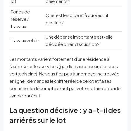
lot
paiements ?
Fonds de
Quel est le solde et à quoi est-il
réserve /
destiné ?
travaux
Une dépense importante est-elle
Travaux votés
décidée ou en discussion ?
Les montants varient fortement d’une résidence à
l’autre selon les services (gardien, ascenseur, espaces
verts, piscine). Ne vous fiez pas à une moyenne trouvée
en ligne : demandez le chiffre réel de ce lot et faites
confirmer le décompte exact par votre notaire ou par le
syndic par écrit.
La question décisive : y a-t-il des
arriérés sur le lot