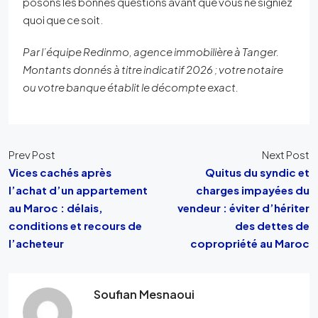
posons les bonnes questions avant que vous ne signiez
quoi que ce soit.
Par l’équipe Redinmo, agence immobilière à Tanger.
Montants donnés à titre indicatif 2026 ; votre notaire
ou votre banque établit le décompte exact.
Prev Post
Next Post
Vices cachés après
Quitus du syndic et
l’achat d’un appartement
charges impayées du
au Maroc : délais,
vendeur : éviter d’hériter
conditions et recours de
des dettes de
l’acheteur
copropriété au Maroc
Soufian Mesnaoui