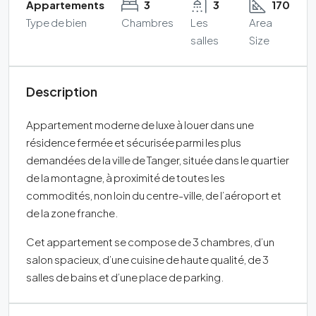
Appartements
3
3
170
Type de bien
Chambres
Les
Area
salles
Size
Description
Appartement moderne de luxe à louer dans une
résidence fermée et sécurisée parmi les plus
demandées de la ville de Tanger, située dans le quartier
de la montagne, à proximité de toutes les
commodités, non loin du centre-ville, de l’aéroport et
de la zone franche.
Cet appartement se compose de 3 chambres, d’un
salon spacieux, d’une cuisine de haute qualité, de 3
salles de bains et d’une place de parking.