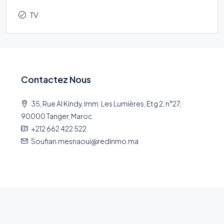
TV
Contactez Nous
35, Rue Al Kindy, Imm. Les Lumières, Etg 2, n°27,
90000 Tanger, Maroc
+212 662 422 522
Soufian.mesnaoui@redinmo.ma