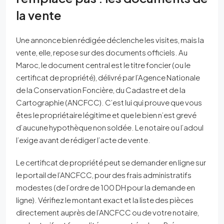
la vente
Une annonce bien rédigée déclenche les visites, mais la
vente, elle, repose sur des documents officiels. Au
Maroc, le document central est le titre foncier (ou le
certificat de propriété), délivré par l’Agence Nationale
de la Conservation Foncière, du Cadastre et de la
Cartographie (ANCFCC). C’est lui qui prouve que vous
êtes le propriétaire légitime et que le bien n’est grevé
d’aucune hypothèque non soldée. Le notaire ou l’adoul
l’exige avant de rédiger l’acte de vente.
Le certificat de propriété peut se demander en ligne sur
le portail de l’ANCFCC, pour des frais administratifs
modestes (de l’ordre de 100 DH pour la demande en
ligne). Vérifiez le montant exact et la liste des pièces
directement auprès de l’ANCFCC ou de votre notaire,