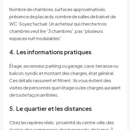
Nombre de chambres, surfaces approximatives,
présence de placards, nombre de salles de bain et de
WC. Soyez factuel. Un acheteur qui cherche trois
chambres veut lire “3 chambres”, pas “plusieurs
espaces nuit modulables”.
4. Les informations pratiques
Étage, ascenseur, parking ou garage, cave, terrasse ou
balcon, syndic et montant des charges, état général.
Ces détails rassurent et filtrent : ils vous évitent des
visites de personnes que l’étage ou les charges auraient
de toute façon arrêtées.
5. Le quartier et les distances
Citez les repères réels : proximité du centre-ville, des
écoles, des commerces, des transports, de la mer. À