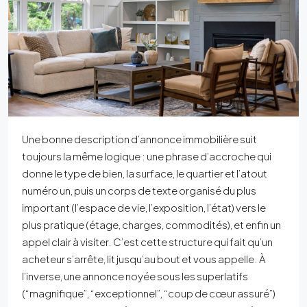
Une bonne description d’annonce immobilière suit
toujours la même logique : une phrase d’accroche qui
donne le type de bien, la surface, le quartier et l’atout
numéro un, puis un corps de texte organisé du plus
important (l’espace de vie, l’exposition, l’état) vers le
plus pratique (étage, charges, commodités), et enfin un
appel clair à visiter. C’est cette structure qui fait qu’un
acheteur s’arrête, lit jusqu’au bout et vous appelle. À
l’inverse, une annonce noyée sous les superlatifs
(“magnifique”, “exceptionnel”, “coup de cœur assuré”)