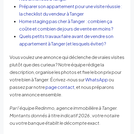
Préparer son appartement pour une visite réussie :
la checklist du vendeur à Tanger
Home staging pas cher à Tanger : combien ça
coûte et combien de jours de vente en moins ?
Quels petits travaux faire avant de vendre son
appartement à Tanger (et lesquels éviter) ?
Vous voulez une annonce qui déclenche de vraies visites
plutôt que des curieux ? Notre équipe rédige la
description, organise les photos et fixe le bon prix pour
votre bien à Tanger. Écrivez-nous sur
WhatsApp
ou
passez par notre
page contact
, et nous préparons
votre annonce ensemble.
Par l’équipe Redinmo, agence immobilière à Tanger.
Montants donnés à titre indicatif 2026 ; votre notaire
ou votre banque établit le décompte exact.