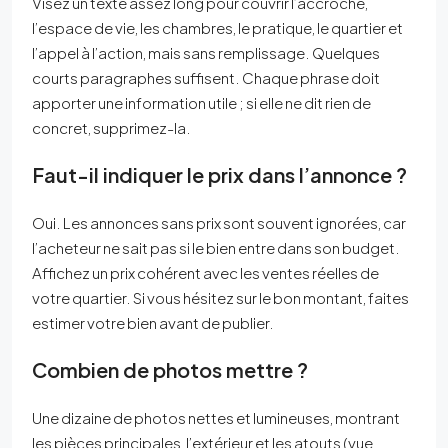
Visez un texte assez long pour couvrir l’accroche,
l’espace de vie, les chambres, le pratique, le quartier et
l’appel à l’action, mais sans remplissage. Quelques
courts paragraphes suffisent. Chaque phrase doit
apporter une information utile ; si elle ne dit rien de
concret, supprimez-la.
Faut-il indiquer le prix dans l’annonce ?
Oui. Les annonces sans prix sont souvent ignorées, car
l’acheteur ne sait pas si le bien entre dans son budget.
Affichez un prix cohérent avec les ventes réelles de
votre quartier. Si vous hésitez sur le bon montant, faites
estimer votre bien avant de publier.
Combien de photos mettre ?
Une dizaine de photos nettes et lumineuses, montrant
les pièces principales, l’extérieur et les atouts (vue,