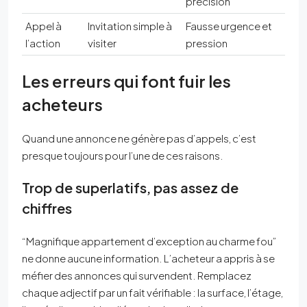
précision
Appel à
Invitation simple à
Fausse urgence et
l’action
visiter
pression
Les erreurs qui font fuir les
acheteurs
Quand une annonce ne génère pas d’appels, c’est
presque toujours pour l’une de ces raisons.
Trop de superlatifs, pas assez de
chiffres
“Magnifique appartement d’exception au charme fou”
ne donne aucune information. L’acheteur a appris à se
méfier des annonces qui survendent. Remplacez
chaque adjectif par un fait vérifiable : la surface, l’étage,