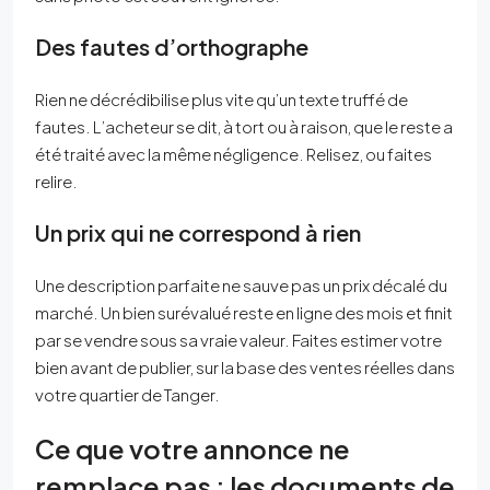
Des fautes d’orthographe
Rien ne décrédibilise plus vite qu’un texte truffé de
fautes. L’acheteur se dit, à tort ou à raison, que le reste a
été traité avec la même négligence. Relisez, ou faites
relire.
Un prix qui ne correspond à rien
Une description parfaite ne sauve pas un prix décalé du
marché. Un bien surévalué reste en ligne des mois et finit
par se vendre sous sa vraie valeur. Faites estimer votre
bien avant de publier, sur la base des ventes réelles dans
votre quartier de Tanger.
Ce que votre annonce ne
remplace pas : les documents de