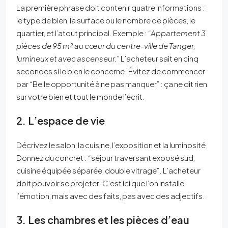
La première phrase doit contenir quatre informations :
le type de bien, la surface ou le nombre de pièces, le
quartier, et l’atout principal. Exemple :
“Appartement 3
pièces de 95 m² au cœur du centre-ville de Tanger,
lumineux et avec ascenseur.”
L’acheteur sait en cinq
secondes si le bien le concerne. Évitez de commencer
par “Belle opportunité à ne pas manquer” : ça ne dit rien
sur votre bien et tout le monde l’écrit.
2. L’espace de vie
Décrivez le salon, la cuisine, l’exposition et la luminosité.
Donnez du concret : “séjour traversant exposé sud,
cuisine équipée séparée, double vitrage”. L’acheteur
doit pouvoir se projeter. C’est ici que l’on installe
l’émotion, mais avec des faits, pas avec des adjectifs.
3. Les chambres et les pièces d’eau