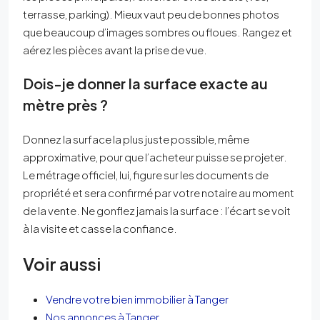
terrasse, parking). Mieux vaut peu de bonnes photos
que beaucoup d’images sombres ou floues. Rangez et
aérez les pièces avant la prise de vue.
Dois-je donner la surface exacte au
mètre près ?
Donnez la surface la plus juste possible, même
approximative, pour que l’acheteur puisse se projeter.
Le métrage officiel, lui, figure sur les documents de
propriété et sera confirmé par votre notaire au moment
de la vente. Ne gonflez jamais la surface : l’écart se voit
à la visite et casse la confiance.
Voir aussi
Vendre votre bien immobilier à Tanger
Nos annonces à Tanger