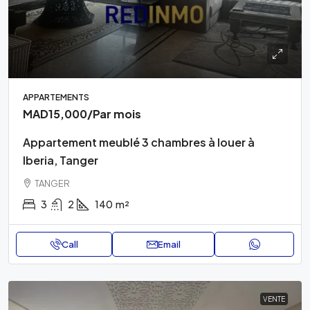
APPARTEMENTS
MAD15,000
/Par mois
Appartement meublé 3 chambres à louer à
Iberia, Tanger
TANGER
3
2
140
m²
Call
Email
VENTE