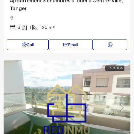
Appartement 3 chambres à louer à Centre-Ville,
Tanger
3
1
120
m²
Call
Email
LOCATION