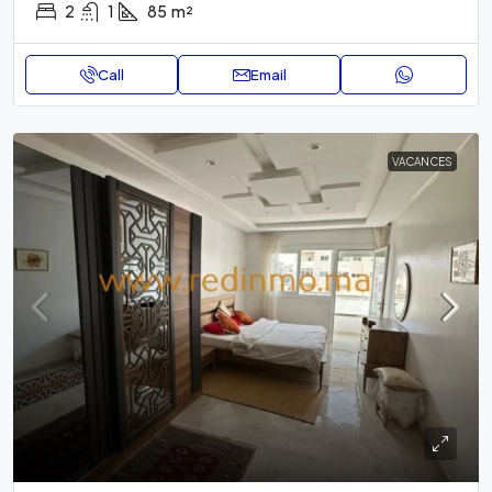
2
1
85
m²
Call
Email
VACANCES