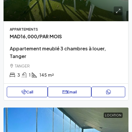
APPARTEMENTS
MAD16,000
/PAR MOIS
Appartement meublé 3 chambres à louer,
Tanger
TANGER
3
1
145
m²
Call
Email
LOCATION