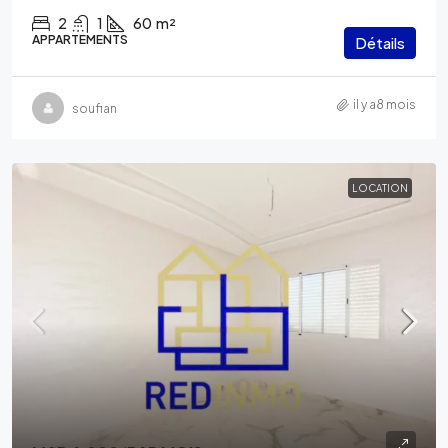
2
1
60
m²
APPARTEMENTS
Détails
il y a8 mois
soufian
LOCATION