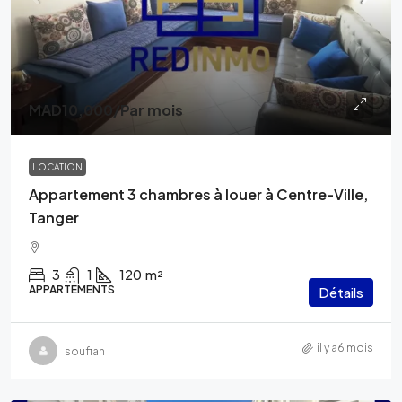
MAD10,000
/Par mois
LOCATION
Appartement 3 chambres à louer à Centre-Ville,
Tanger
3
1
120
m²
APPARTEMENTS
Détails
il y a6 mois
soufian