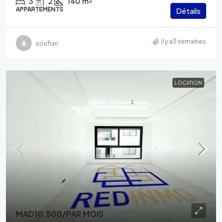
3
2
140
m²
APPARTEMENTS
Détails
il y a3 semaines
soufian
LOCATION
MAD10,500
/PAR MOIS