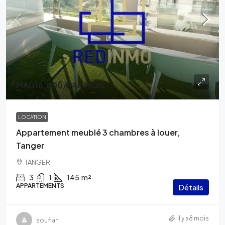
MAD16,000
/PAR MOIS
LOCATION
Appartement meublé 3 chambres à louer,
Tanger
TANGER
3
1
145
m²
APPARTEMENTS
Détails
il y a8 mois
soufian