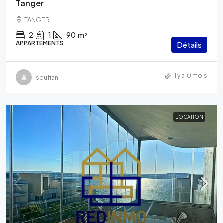
Tanger
TANGER
2
1
90
m²
APPARTEMENTS
Détails
il y a10 mois
soufian
LOCATION