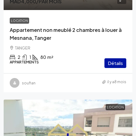
MAD4,000
/PAR MOIS
LOCATION
Appartement non meublé 2 chambres à louer à
Mesnana, Tanger
TANGER
2
1
80
m²
APPARTEMENTS
Détails
il y a8 mois
soufian
LOCATION