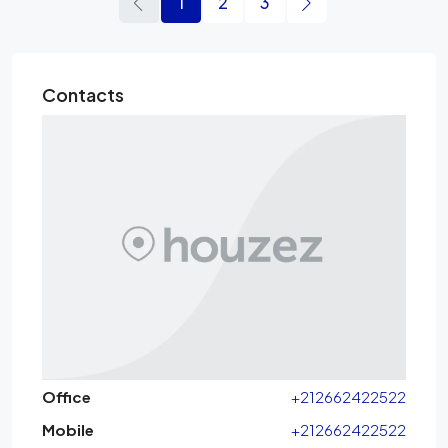
1
2
3
Contacts
Office
+212662422522
Mobile
+212662422522