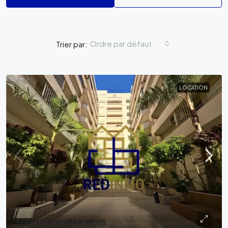
Ordre par défaut
Trier par:
LOCATION
MAD12,500
/PAR MOIS