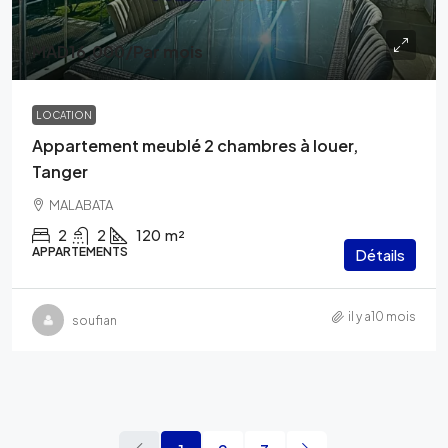
MAD16,000
/Par mois
LOCATION
Appartement meublé 2 chambres à louer,
Tanger
MALABATA
2
2
120
m²
APPARTEMENTS
Détails
il y a10 mois
soufian