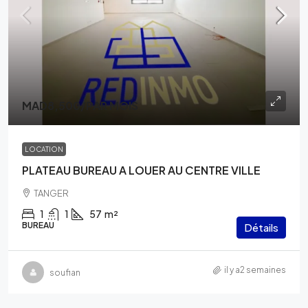
MAD8,500
/PAR MOIS
LOCATION
PLATEAU BUREAU A LOUER AU CENTRE VILLE
TANGER
1
1
57
m²
BUREAU
Détails
il y a2 semaines
soufian