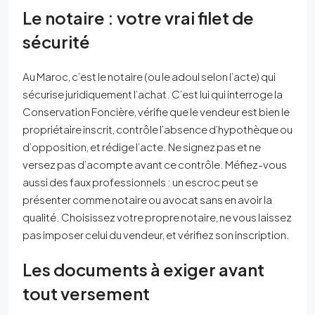
Le notaire : votre vrai filet de
sécurité
Au Maroc, c’est le notaire (ou le adoul selon l’acte) qui
sécurise juridiquement l’achat. C’est lui qui interroge la
Conservation Foncière, vérifie que le vendeur est bien le
propriétaire inscrit, contrôle l’absence d’hypothèque ou
d’opposition, et rédige l’acte. Ne signez pas et ne
versez pas d’acompte avant ce contrôle. Méfiez-vous
aussi des faux professionnels : un escroc peut se
présenter comme notaire ou avocat sans en avoir la
qualité. Choisissez votre propre notaire, ne vous laissez
pas imposer celui du vendeur, et vérifiez son inscription.
Les documents à exiger avant
tout versement