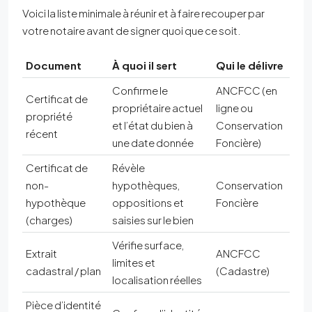
Voici la liste minimale à réunir et à faire recouper par
votre notaire avant de signer quoi que ce soit.
Document
À quoi il sert
Qui le délivre
Confirme le
ANCFCC (en
Certificat de
propriétaire actuel
ligne ou
propriété
et l’état du bien à
Conservation
récent
une date donnée
Foncière)
Certificat de
Révèle
non-
hypothèques,
Conservation
hypothèque
oppositions et
Foncière
(charges)
saisies sur le bien
Vérifie surface,
Extrait
ANCFCC
limites et
cadastral / plan
(Cadastre)
localisation réelles
Pièce d’identité