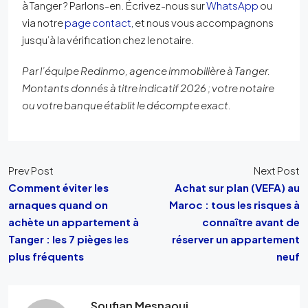
à Tanger ? Parlons-en. Écrivez-nous sur
WhatsApp
ou
via notre
page contact
, et nous vous accompagnons
jusqu’à la vérification chez le notaire.
Par l’équipe Redinmo, agence immobilière à Tanger.
Montants donnés à titre indicatif 2026 ; votre notaire
ou votre banque établit le décompte exact.
Prev Post
Next Post
Comment éviter les
Achat sur plan (VEFA) au
arnaques quand on
Maroc : tous les risques à
achète un appartement à
connaître avant de
Tanger : les 7 pièges les
réserver un appartement
plus fréquents
neuf
Soufian Mesnaoui