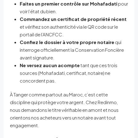
Faites un premier contrôle sur Mohafadati
pour
voir l’état du bien.
Commandez un certificat de propriété récent
et vérifiez son authenticité via le QR code sur le
portail de l’ANCFCC.
Confiez le dossier à votre propre notaire
qui
interroge officiellement la Conservation Foncière
avant signature.
Ne versez aucun acompte
tant que ces trois
sources (Mohafadati, certificat, notaire) ne
concordent pas.
À Tanger comme partout au Maroc, c’est cette
discipline qui protège votre argent. Chez Redinmo,
nous demandons le titre vérifiable en amont et nous
orientons nos acheteurs vers un notaire avant tout
engagement.