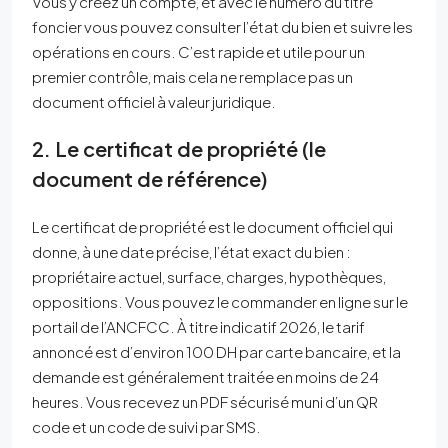
Vous y créez un compte, et avec le numéro du titre
foncier vous pouvez consulter l’état du bien et suivre les
opérations en cours. C’est rapide et utile pour un
premier contrôle, mais cela ne remplace pas un
document officiel à valeur juridique.
2. Le certificat de propriété (le
document de référence)
Le certificat de propriété est le document officiel qui
donne, à une date précise, l’état exact du bien :
propriétaire actuel, surface, charges, hypothèques,
oppositions. Vous pouvez le commander en ligne sur le
portail de l’ANCFCC. À titre indicatif 2026, le tarif
annoncé est d’environ 100 DH par carte bancaire, et la
demande est généralement traitée en moins de 24
heures. Vous recevez un PDF sécurisé muni d’un QR
code et un code de suivi par SMS.