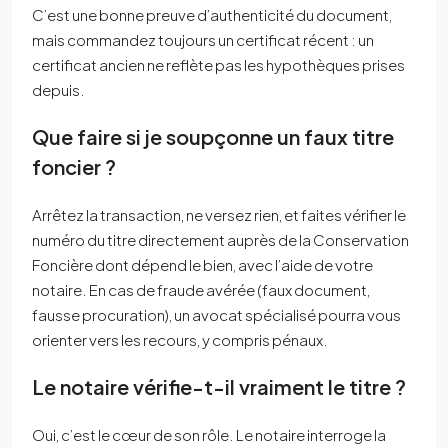
C’est une bonne preuve d’authenticité du document,
mais commandez toujours un certificat récent : un
certificat ancien ne reflète pas les hypothèques prises
depuis.
Que faire si je soupçonne un faux titre
foncier ?
Arrêtez la transaction, ne versez rien, et faites vérifier le
numéro du titre directement auprès de la Conservation
Foncière dont dépend le bien, avec l’aide de votre
notaire. En cas de fraude avérée (faux document,
fausse procuration), un avocat spécialisé pourra vous
orienter vers les recours, y compris pénaux.
Le notaire vérifie-t-il vraiment le titre ?
Oui, c’est le cœur de son rôle. Le notaire interroge la