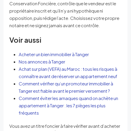
Conservation Foncière, contrôle que le vendeur est le
propriétaire inscrit et qu’il n’y a ni hypothèque ni
opposition, puis rédige l’acte. Choisissez votre propre
notaire et ne signez jamais avant ce contrôle.
Voir aussi
Acheter un bien immobilier à Tanger
Nos annonces à Tanger
Achat sur plan (VEFA) au Maroc : tous les risques à
connaître avant de réserver un appartement neuf
Comment vérifier qu’un promoteur immobilier à
Tanger est fiable avant le premier versement ?
Comment éviter les arnaques quand on achète un
appartement à Tanger : les 7 pièges les plus
fréquents
Vous avez un titre foncier à faire vérifier avant d’acheter