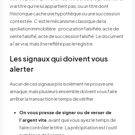
vrai titre qui ne lui appartient pas, ou un titre dont
l’historique cache une hypothèque ou une succession
contestée. C’est le mécanisme classique de la
spoliation immobilière : procuration falsifiée, acte de
vente falsifié, acte de succession falsifié. Le document
a l’air vrai, mais il ne reflète pas le registre.
Les signaux qui doivent vous
alerter
Aucun de ces signaux pris isolément ne prouve une
arnaque, mais plusieurs ensemble doivent vous faire
arrêter la transaction le temps de vérifier :
On vous presse de signer ou de verser de
l’argent vite
, avant que vous ayez le temps de
faire contrôler le titre. La précipitation est l’outil
numéro un de l’escroc.