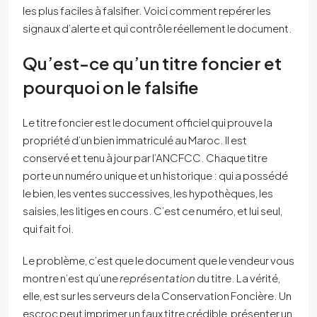
les plus faciles à falsifier. Voici comment repérer les
signaux d’alerte et qui contrôle réellement le document.
Qu’est-ce qu’un titre foncier et
pourquoi on le falsifie
Le titre foncier est le document officiel qui prouve la
propriété d’un bien immatriculé au Maroc. Il est
conservé et tenu à jour par l’ANCFCC. Chaque titre
porte un numéro unique et un historique : qui a possédé
le bien, les ventes successives, les hypothèques, les
saisies, les litiges en cours. C’est ce numéro, et lui seul,
qui fait foi.
Le problème, c’est que le document que le vendeur vous
montre n’est qu’une
représentation
du titre. La vérité,
elle, est sur les serveurs de la Conservation Foncière. Un
escroc peut imprimer un faux titre crédible, présenter un