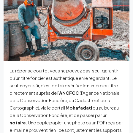
La réponse courte : vous ne pouvez pas, seul, garantir
qu’un titre foncier est authentique en le regardant. Le
seul moyen sûr, c’est de faire vérifier le numéro du titre
directement auprès de l’
ANCFCC
(l’Agence Nationale
de la Conservation Foncière, du Cadastre et de la
Cartographie), via le portail
Mohafadati
ou au bureau
de la Conservation Foncière, et de passer par un
notaire
. Une copie papier, une photo ou un PDF reçu par
e-mail ne prouvent rien : ce sont justement les supports