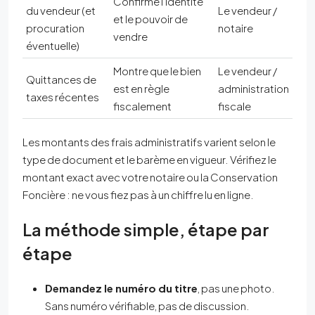
Confirme l’identité
du vendeur (et
Le vendeur /
et le pouvoir de
procuration
notaire
vendre
éventuelle)
Montre que le bien
Le vendeur /
Quittances de
est en règle
administration
taxes récentes
fiscalement
fiscale
Les montants des frais administratifs varient selon le
type de document et le barème en vigueur. Vérifiez le
montant exact avec votre notaire ou la Conservation
Foncière : ne vous fiez pas à un chiffre lu en ligne.
La méthode simple, étape par
étape
Demandez le numéro du titre
, pas une photo.
Sans numéro vérifiable, pas de discussion.