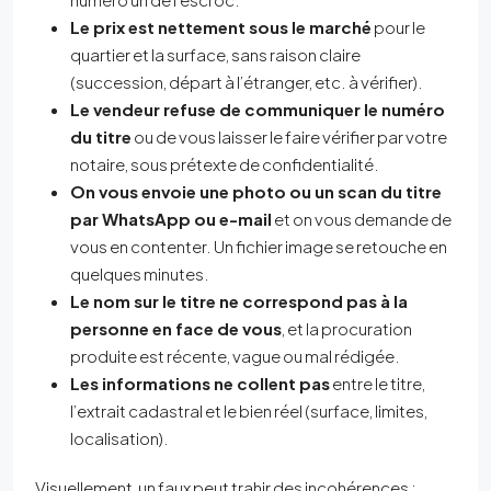
Le prix est nettement sous le marché
pour le
quartier et la surface, sans raison claire
(succession, départ à l’étranger, etc. à vérifier).
Le vendeur refuse de communiquer le numéro
du titre
ou de vous laisser le faire vérifier par votre
notaire, sous prétexte de confidentialité.
On vous envoie une photo ou un scan du titre
par WhatsApp ou e-mail
et on vous demande de
vous en contenter. Un fichier image se retouche en
quelques minutes.
Le nom sur le titre ne correspond pas à la
personne en face de vous
, et la procuration
produite est récente, vague ou mal rédigée.
Les informations ne collent pas
entre le titre,
l’extrait cadastral et le bien réel (surface, limites,
localisation).
Visuellement, un faux peut trahir des incohérences :