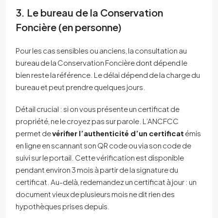
3. Le bureau de la Conservation
Foncière (en personne)
Pour les cas sensibles ou anciens, la consultation au
bureau de la Conservation Foncière dont dépend le
bien reste la référence. Le délai dépend de la charge du
bureau et peut prendre quelques jours.
Détail crucial : si on vous présente un certificat de
propriété, ne le croyez pas sur parole. L’ANCFCC
permet de
vérifier l’authenticité d’un certificat
émis
en ligne en scannant son QR code ou via son code de
suivi sur le portail. Cette vérification est disponible
pendant environ 3 mois à partir de la signature du
certificat. Au-delà, redemandez un certificat à jour : un
document vieux de plusieurs mois ne dit rien des
hypothèques prises depuis.