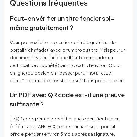
Questions fréquentes
Peut-on vérifier un titre foncier soi-
même gratuitement ?
Vous pouvez faire un premier contrôle gratuit sur le
portail Mohafadati avec le numéro du titre. Mais pour un
document à valeur juridique, il faut commander un
certificat de propriété (tarif indicatif d’environ 100 DH
en ligne) et, idéalement, passer par un notaire. Le
contrôle gratuit dégrossit, il ne suffit pas pour acheter.
Un PDF avec QR code est-il une preuve
suffisante ?
Le QR code permet de vérifier que le certificat a bien
été émis par l’ANCFCC, en le scannant sur le portail
officiel pendant environ 3 mois après sa signature.