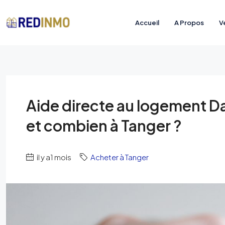
Accueil
A Propos
V
Aide directe au logement Da
et combien à Tanger ?
il y a1 mois
Acheter à Tanger