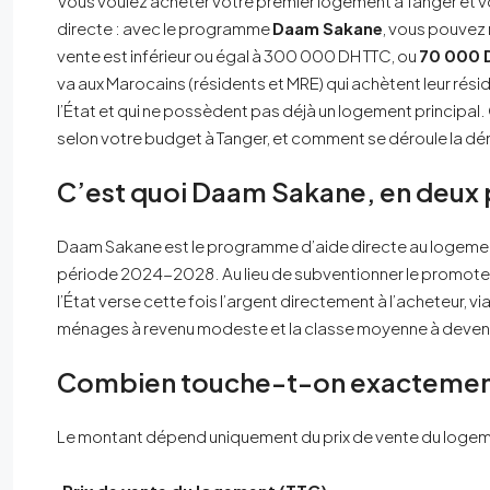
Vous voulez acheter votre premier logement à Tanger et vou
directe : avec le programme
Daam Sakane
, vous pouvez
vente est inférieur ou égal à 300 000 DH TTC, ou
70 000 
va aux Marocains (résidents et MRE) qui achètent leur rési
l’État et qui ne possèdent pas déjà un logement principal.
selon votre budget à Tanger, et comment se déroule la d
C’est quoi Daam Sakane, en deux 
Daam Sakane est le programme d’aide directe au logement l
période 2024-2028. Au lieu de subventionner le promoteu
l’État verse cette fois l’argent directement à l’acheteur, vi
ménages à revenu modeste et la classe moyenne à devenir 
Combien touche-t-on exactemen
Le montant dépend uniquement du prix de vente du logeme