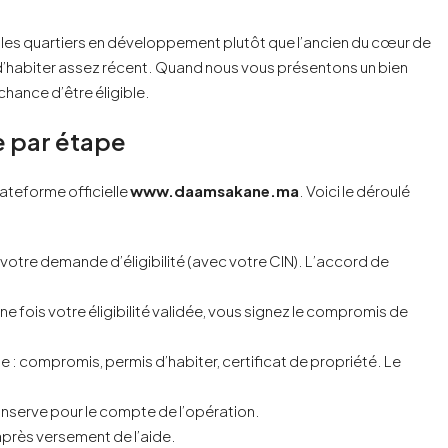
s les quartiers en développement plutôt que l’ancien du cœur de
s d’habiter assez récent. Quand nous vous présentons un bien
hance d’être éligible.
 par étape
lateforme officielle
www.daamsakane.ma
. Voici le déroulé
votre demande d’éligibilité (avec votre CIN). L’accord de
ne fois votre éligibilité validée, vous signez le compromis de
e : compromis, permis d’habiter, certificat de propriété. Le
 conserve pour le compte de l’opération.
après versement de l’aide.