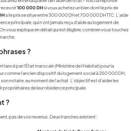
s avez entendu parler de l’aide de l’État ? Voici la réponse
 recevoir
100 000 DH
si vous achetez un bien dont le prix de
DH
si le prix se situe entre 300 000 DH et 700 000 DH TTC. L’aide
dence principale, qui n’ont jamais reçu d’aide au logement de
 On vous explique en détail qui est éligible, combien vous touchez
émarche.
phrases ?
ancé par l’État marocain (Ministère de l’Habitat) pour la
r comme l’ancien dispositif du logement social à 250 000 DH,
a son notaire, au moment de l’achat. L’objectif est d’aider les
propriétaires de leur résidence principale.
t ?
nt, pas de vos revenus. Deux tranches existent :