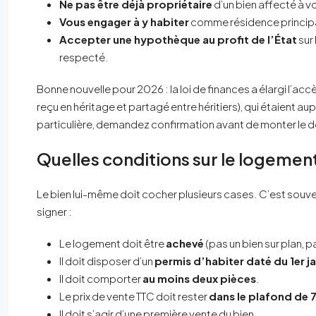
Ne pas être déjà propriétaire
d’un bien affecté à vo
Vous engager à y habiter
comme résidence principa
Accepter une hypothèque au profit de l’État
sur
respecté.
Bonne nouvelle pour 2026 : la loi de finances a élargi l’ac
reçu en héritage et partagé entre héritiers), qui étaient au
particulière, demandez confirmation avant de monter le d
Quelles conditions sur le logement
Le bien lui-même doit cocher plusieurs cases. C’est souven
signer :
Le logement doit être
achevé
(pas un bien sur plan, 
Il doit disposer d’un
permis d’habiter daté du 1er j
Il doit comporter
au moins deux pièces
.
Le prix de vente TTC doit rester
dans le plafond de
Il doit s’agir d’une première vente du bien.