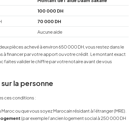
Montant de l’aide Daam Sakane
100 000 DH
H
70 000 DH
Aucune aide
deux pièces achevé à environ 650 000 DH, vous restez dans le
 à financer par votre apport ou votre crédit. Le montant exact
c faites valider le chiffre par votre notaire avant de vous
s sur la personne
es ces conditions :
au Maroc ou que vous soyez Marocain résidant à l’étranger (MRE).
u logement
(par exemple l’ancien logement social à 250 000 DH