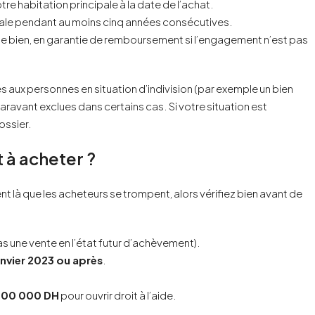
tre habitation principale à la date de l’achat.
le pendant au moins cinq années consécutives.
 le bien, en garantie de remboursement si l’engagement n’est pas
cès aux personnes en situation d’indivision (par exemple un bien
paravant exclues dans certains cas. Si votre situation est
ossier.
 à acheter ?
t là que les acheteurs se trompent, alors vérifiez bien avant de
pas une vente en l’état futur d’achèvement).
anvier 2023 ou après
.
 700 000 DH
pour ouvrir droit à l’aide.