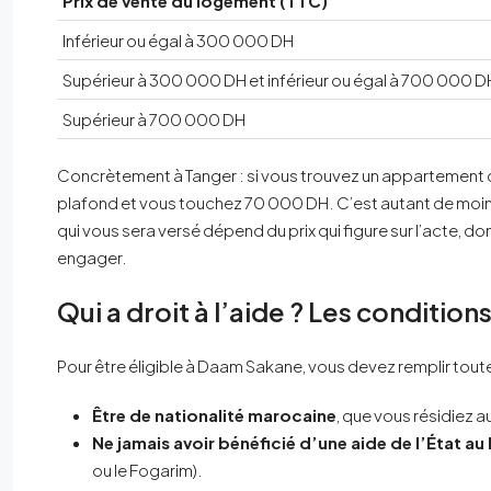
Prix de vente du logement (TTC)
Inférieur ou égal à 300 000 DH
Supérieur à 300 000 DH et inférieur ou égal à 700 000 D
Supérieur à 700 000 DH
Concrètement à Tanger : si vous trouvez un appartement 
plafond et vous touchez 70 000 DH. C’est autant de moins
qui vous sera versé dépend du prix qui figure sur l’acte, don
engager.
Qui a droit à l’aide ? Les condition
Pour être éligible à Daam Sakane, vous devez remplir tout
Être de nationalité marocaine
, que vous résidiez 
Ne jamais avoir bénéficié d’une aide de l’État a
ou le Fogarim).