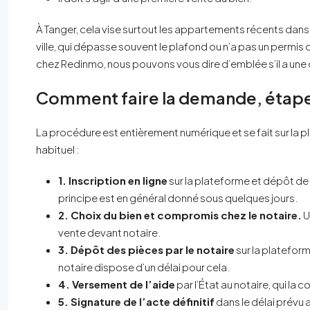
À Tanger, cela vise surtout les appartements récents dan
ville, qui dépasse souvent le plafond ou n’a pas un permi
chez Redinmo, nous pouvons vous dire d’emblée s’il a une c
Comment faire la demande, étape
La procédure est entièrement numérique et se fait sur la p
habituel :
1. Inscription en ligne
sur la plateforme et dépôt de 
principe est en général donné sous quelques jours.
2. Choix du bien et compromis chez le notaire.
U
vente devant notaire.
3. Dépôt des pièces par le notaire
sur la plateform
notaire dispose d’un délai pour cela.
4. Versement de l’aide
par l’État au notaire, qui la
5. Signature de l’acte définitif
dans le délai prévu 