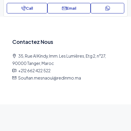
Call
Email
Contactez Nous
35, Rue Al Kindy, Imm. Les Lumières, Etg 2, n°27,
90000 Tanger, Maroc
+212 662 422 522
Soufian.mesnaoui@redinmo.ma